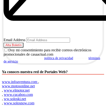
Email Address
Doy mi consentimiento para recibir correos electrónicos
promocionales de casaactual.com
Al suscribirte, aceptas nuestra
política de privacidad
y nuestros
términos
de servicio
.
Ya conoces nuestra red de Portales Web?
www.infoaventura.com
,
www.motosonline.net
,
www.elmotor.net
,
www.cucaboo.com
,
ww.soloski.net
,
www.solosnow.com