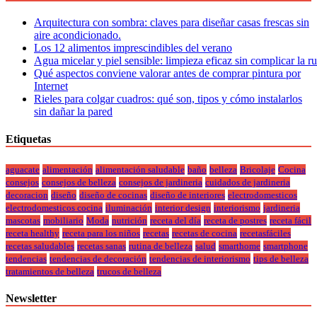
Arquitectura con sombra: claves para diseñar casas frescas sin
aire acondicionado.
Los 12 alimentos imprescindibles del verano
Agua micelar y piel sensible: limpieza eficaz sin complicar la r
Qué aspectos conviene valorar antes de comprar pintura por
Internet
Rieles para colgar cuadros: qué son, tipos y cómo instalarlos
sin dañar la pared
Etiquetas
aguacate
alimentación
alimentación saludable
baño
belleza
Bricolaje
Cocina
consejos
consejos de belleza
consejos de jardineria
cuidados de jardineria
decoracion
diseño
diseño de cocinas
diseño de interiores
electrodomesticos
electrodomesticos cocina
iluminación
interior design
interiorismo
jardineria
mascotas
mobiliario
Moda
nutrición
receta del día
receta de postres
receta fácil
receta healthy
receta para los niños
recetas
recetas de cocina
recetasfáciles
recetas saludables
recetas sanas
rutina de belleza
salud
smarthome
smartphone
tendencias
tendencias de decoración
tendencias de interiorismo
tips de belleza
tratamientos de belleza
trucos de belleza
Newsletter