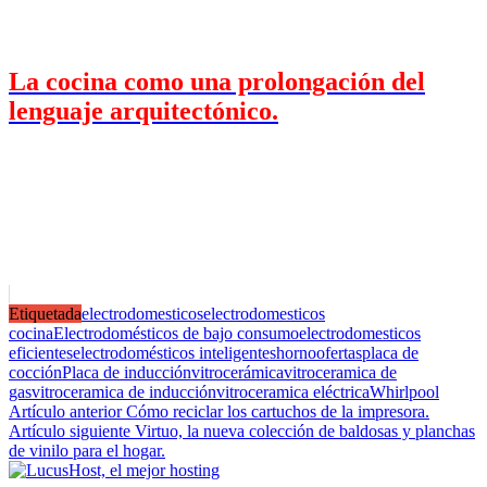
La cocina como una prolongación del
lenguaje arquitectónico.
Etiquetada
electrodomesticos
electrodomesticos
cocina
Electrodomésticos de bajo consumo
electrodomesticos
eficientes
electrodomésticos inteligentes
horno
ofertas
placa de
cocción
Placa de inducción
vitrocerámica
vitroceramica de
gas
vitroceramica de inducción
vitroceramica eléctrica
Whirlpool
Navegación
Artículo anterior
Cómo reciclar los cartuchos de la impresora.
Artículo siguiente
Virtuo, la nueva colección de baldosas y planchas
de
de vinilo para el hogar.
entradas