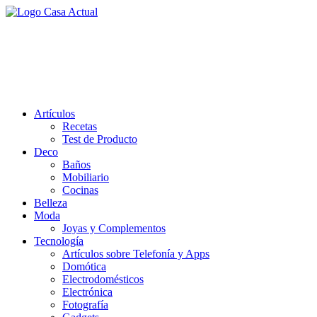
Saltar
al
casa actual
contenido
En Casaactual.com encontrarás, ideas, consejos y novedades de
decoración, bricolaje, belleza entre otras, para disfrutar de la viada y
de tu casa.
Artículos
Recetas
Test de Producto
Deco
Baños
Mobiliario
Cocinas
Belleza
Moda
Joyas y Complementos
Tecnología
Artículos sobre Telefonía y Apps
Domótica
Electrodomésticos
Electrónica
Fotografía