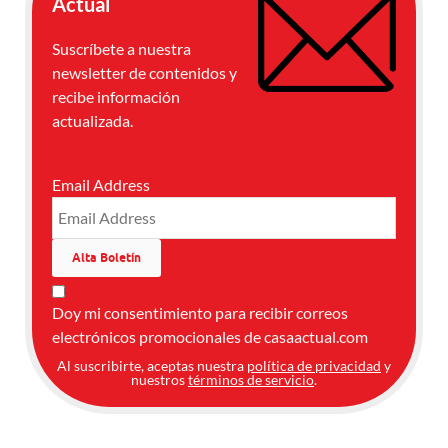
Actual
Suscríbete a nuestra
newsletter de contenidos y
recibe información
actualizada.
Email Address
Doy mi consentimiento para recibir correos
electrónicos promocionales de casaactual.com
Al suscribirte, aceptas nuestra
política de privacidad
y
nuestros
términos de servicio
.