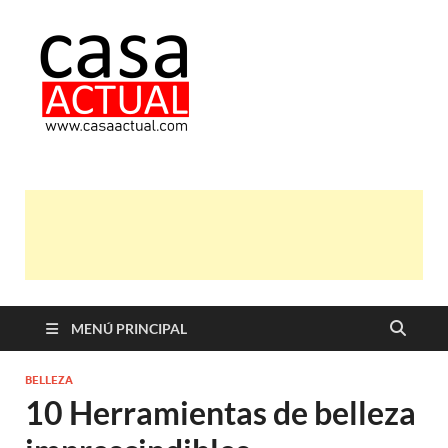
casa actual
En Casaactual.com encontrarás,
ideas, consejos y novedades de
decoración, bricolaje, belleza entre
otras, para disfrutar de la viada y de
tu casa.
MENÚ PRINCIPAL
BELLEZA
10 Herramientas de belleza