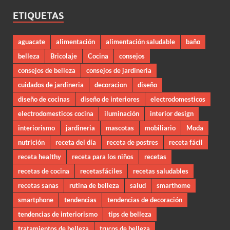
ETIQUETAS
aguacate
alimentación
alimentación saludable
baño
belleza
Bricolaje
Cocina
consejos
consejos de belleza
consejos de jardineria
cuidados de jardineria
decoracion
diseño
diseño de cocinas
diseño de interiores
electrodomesticos
electrodomesticos cocina
iluminación
interior design
interiorismo
jardineria
mascotas
mobiliario
Moda
nutrición
receta del día
receta de postres
receta fácil
receta healthy
receta para los niños
recetas
recetas de cocina
recetasfáciles
recetas saludables
recetas sanas
rutina de belleza
salud
smarthome
smartphone
tendencias
tendencias de decoración
tendencias de interiorismo
tips de belleza
tratamientos de belleza
trucos de belleza