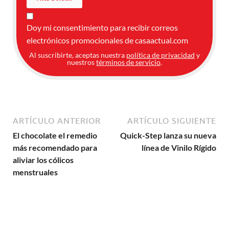
Doy mi consentimiento para recibir correos
electrónicos promocionales de casaactual.com
Al suscribirte, aceptas nuestra
política de privacidad
y
nuestros
términos de servicio
.
ARTÍCULO ANTERIOR
ARTÍCULO SIGUIENTE
El chocolate el remedio
Quick-Step lanza su nueva
más recomendado para
línea de Vinilo Rígido
aliviar los cólicos
menstruales