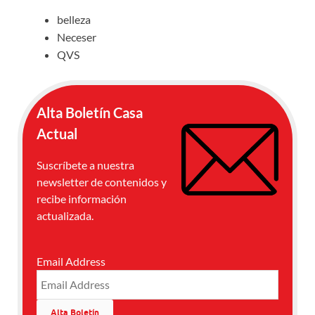
belleza
Neceser
QVS
Alta Boletín Casa
Actual
Suscríbete a nuestra
newsletter de contenidos y
recibe información
actualizada.
Email Address