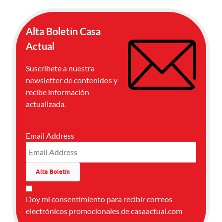
Alta Boletín Casa
Actual
Suscríbete a nuestra
newsletter de contenidos y
recibe información
actualizada.
Email Address
Doy mi consentimiento para recibir correos
electrónicos promocionales de casaactual.com