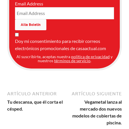
Email Address
Doy mi consentimiento para recibir correos
electrónicos promocionales de casaactual.com
Al suscribirte, aceptas nuestra
política de privacidad
y
nuestros
términos de servicio
.
ARTÍCULO ANTERIOR
ARTÍCULO SIGUIENTE
Tu descansa, que él corta el
Vegametal lanza al
césped.
mercado dos nuevos
modelos de cubiertas de
piscina.