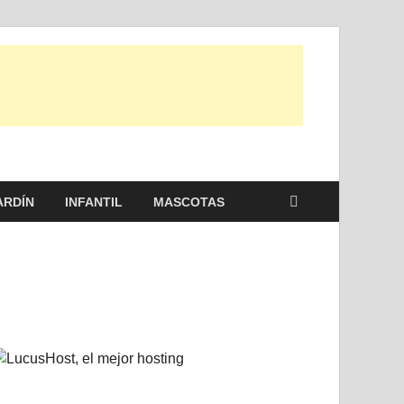
 entre otras, para disfrutar de la viada y de tu casa.
ARDÍN
INFANTIL
MASCOTAS