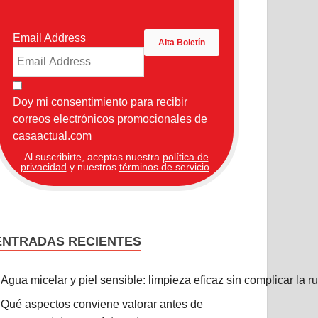
Email Address
Doy mi consentimiento para recibir
correos electrónicos promocionales de
casaactual.com
Al suscribirte, aceptas nuestra
política de
privacidad
y nuestros
términos de servicio
.
ENTRADAS RECIENTES
Agua micelar y piel sensible: limpieza eficaz sin complicar la r
Qué aspectos conviene valorar antes de