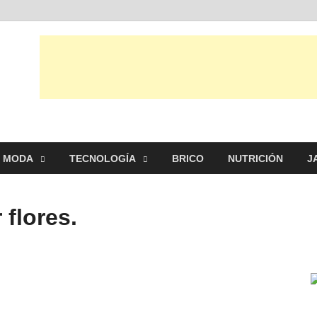
tual
ntrarás, ideas, consejos y novedades de decoración, bricolaje, belleza
MODA
TECNOLOGÍA
BRICO
NUTRICIÓN
J
flores.