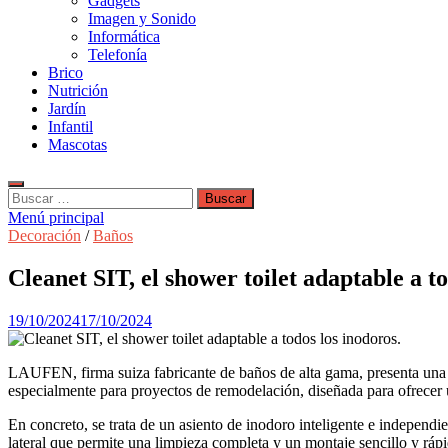
Gadgets
Imagen y Sonido
Informática
Telefonía
Brico
Nutrición
Jardín
Infantil
Mascotas
Buscar:
Menú principal
Decoración
/
Baños
Cleanet SIT, el shower toilet adaptable a to
19/10/2024
17/10/2024
LAUFEN, firma suiza fabricante de baños de alta gama, presenta una 
especialmente para proyectos de remodelación, diseñada para ofrecer 
En concreto, se trata de un asiento de inodoro inteligente e indepen
lateral que permite una limpieza completa y un montaje sencillo y ráp