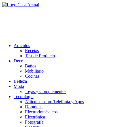
Saltar
al
casa actual
contenido
En Casaactual.com encontrarás, ideas, consejos y novedades de decoració
Artículos
Recetas
Test de Producto
Deco
Baños
Mobiliario
Cocinas
Belleza
Moda
Joyas y Complementos
Tecnología
Artículos sobre Telefonía y Apps
Domótica
Electrodomésticos
Electrónica
Fotografía