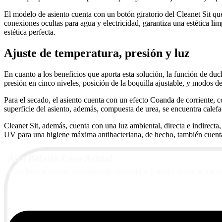
El modelo de asiento cuenta con un botón giratorio del Cleanet Sit que
conexiones ocultas para agua y electricidad, garantiza una estética l
estética perfecta.
Ajuste de temperatura, presión y luz
En cuanto a los beneficios que aporta esta solución, la función de d
presión en cinco niveles, posición de la boquilla ajustable, y modos de
Para el secado, el asiento cuenta con un efecto Coanda de corriente, co
superficie del asiento, además, compuesta de urea, se encuentra calef
Cleanet Sit, además, cuenta con una luz ambiental, directa e indirect
UV para una higiene máxima antibacteriana, de hecho, también cuenta
Alta Boletín Casa Actual
Suscríbete a nuestra newsletter de contenidos y recibe información a