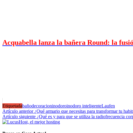
Acquabella lanza la bañera Round: la fusión
Etiquetada
baño
decoracion
inodoro
inodoro inteligente
Laufen
Navegación
Artículo anterior
¿Qué armario que necesitas para transformar tu habi
Artículo siguiente
¿Qué es y para que se utiliza la radiofrecuencia cor
de
entradas