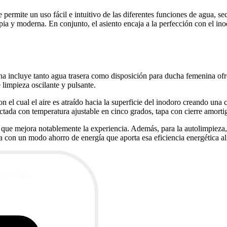
 permite un uso fácil e intuitivo de las diferentes funciones de agua, s
impia y moderna. En conjunto, el asiento encaja a la perfección con el 
ucha incluye tanto agua trasera como disposición para ducha femenina of
 limpieza oscilante y pulsante.
n el cual el aire es atraído hacia la superficie del inodoro creando una 
actada con temperatura ajustable en cinco grados, tapa con cierre amort
a, que mejora notablemente la experiencia. Además, para la autolimpieza
 con un modo ahorro de energía que aporta esa eficiencia energética a
ctualizada.