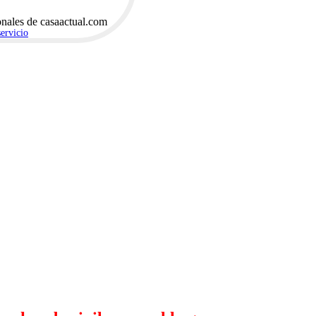
onales de casaactual.com
servicio
.