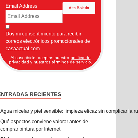
Email Address
Doy mi consentimiento para recibir
correos electrónicos promocionales de
casaactual.com
Al suscribirte, aceptas nuestra
política de
privacidad
y nuestros
términos de servicio
.
ENTRADAS RECIENTES
Agua micelar y piel sensible: limpieza eficaz sin complicar la r
Qué aspectos conviene valorar antes de
comprar pintura por Internet