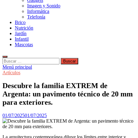
Gadgets
Imagen y Sonido
Informática
Telefonía
Brico
Nutrición
Jardín
Infantil
Mascotas
Buscar:
Menú principal
Artículos
Descubre la familia EXTREM de
Argenta: un pavimento técnico de 20 mm
para exteriores.
01/07/2025
01/07/2025
La arquitectura contemporánea diluye los límites entre interior y