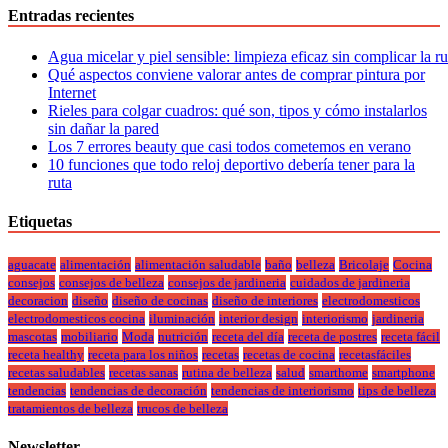
Entradas recientes
Agua micelar y piel sensible: limpieza eficaz sin complicar la r
Qué aspectos conviene valorar antes de comprar pintura por
Internet
Rieles para colgar cuadros: qué son, tipos y cómo instalarlos
sin dañar la pared
Los 7 errores beauty que casi todos cometemos en verano
10 funciones que todo reloj deportivo debería tener para la
ruta
Etiquetas
aguacate
alimentación
alimentación saludable
baño
belleza
Bricolaje
Cocina
consejos
consejos de belleza
consejos de jardineria
cuidados de jardineria
decoracion
diseño
diseño de cocinas
diseño de interiores
electrodomesticos
electrodomesticos cocina
iluminación
interior design
interiorismo
jardineria
mascotas
mobiliario
Moda
nutrición
receta del día
receta de postres
receta fácil
receta healthy
receta para los niños
recetas
recetas de cocina
recetasfáciles
recetas saludables
recetas sanas
rutina de belleza
salud
smarthome
smartphone
tendencias
tendencias de decoración
tendencias de interiorismo
tips de belleza
tratamientos de belleza
trucos de belleza
Newsletter