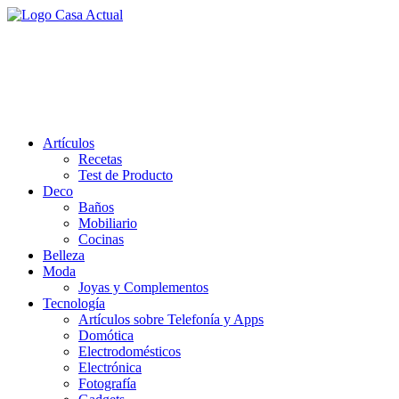
Saltar
al
casa actual
contenido
En Casaactual.com encontrarás, ideas, consejos y novedades de
decoración, bricolaje, belleza entre otras, para disfrutar de la viada y
de tu casa.
Artículos
Recetas
Test de Producto
Deco
Baños
Mobiliario
Cocinas
Belleza
Moda
Joyas y Complementos
Tecnología
Artículos sobre Telefonía y Apps
Domótica
Electrodomésticos
Electrónica
Fotografía