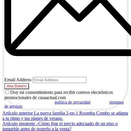
Email Address
Doy mi consentimiento para recibir correos electrónicos
promocionales de casaactual.com
Al suscribirte, aceptas nuestra
política de privacidad
y nuestros
términos
de servicio
.
Navegación
Artículo anterior
La nueva familia 2-en-1 Roomba Combo se adapta
a tu ritmo y tus planes de verano.
de
Artículo siguiente
¿Cómo fijar el precio adecuado de un piso o
entradas
inmueble antes de ponerlo a la venta?