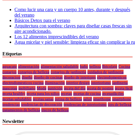
Como lucir una cara y un cuerpo 10 antes, durante y después
del verano
Básicos Detox para el verano
Arquitectura con sombra: claves para diseñar casas frescas sin
aire acondicionado.
Los 12 alimentos imprescindibles del verano
Agua micelar y piel sensible: limpieza eficaz sin complicar la r
Etiquetas
aguacate
alimentación
alimentación saludable
baño
belleza
Bricolaje
Cocina
consejos
consejos de belleza
consejos de jardineria
cuidados de jardineria
decoracion
diseño
diseño de cocinas
diseño de interiores
electrodomesticos
electrodomesticos cocina
iluminación
interior design
interiorismo
jardineria
mascotas
mobiliario
Moda
nutrición
receta del día
receta de postres
receta fácil
receta healthy
receta para los niños
recetas
recetas de cocina
recetasfáciles
recetas saludables
recetas sanas
rutina de belleza
salud
smarthome
smartphone
tendencias
tendencias de decoración
tendencias de interiorismo
tips de belleza
tratamientos de belleza
trucos de belleza
Newsletter