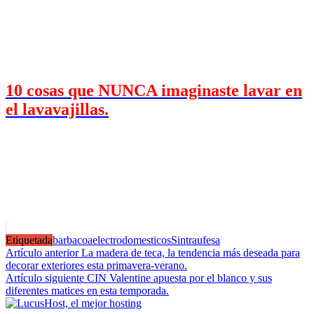
10 cosas que NUNCA imaginaste lavar en
el lavavajillas.
Etiquetada
barbacoa
electrodomesticos
Sintra
ufesa
Navegación
Artículo anterior
La madera de teca, la tendencia más deseada para
decorar exteriores esta primavera-verano.
de
Artículo siguiente
CIN Valentine apuesta por el blanco y sus
entradas
diferentes matices en esta temporada.