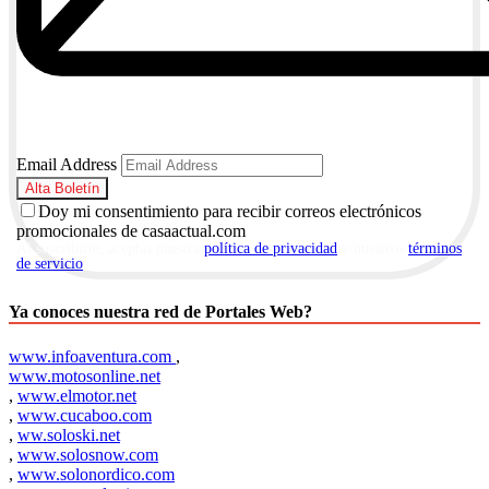
Email Address
Doy mi consentimiento para recibir correos electrónicos
promocionales de casaactual.com
Al suscribirte, aceptas nuestra
política de privacidad
y nuestros
términos
de servicio
.
Ya conoces nuestra red de Portales Web?
www.infoaventura.com
,
www.motosonline.net
,
www.elmotor.net
,
www.cucaboo.com
,
ww.soloski.net
,
www.solosnow.com
,
www.solonordico.com