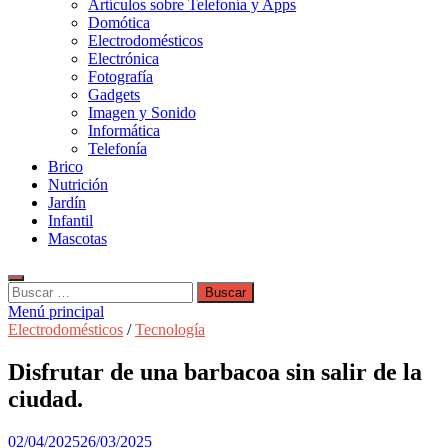
Artículos sobre Telefonía y Apps
Domótica
Electrodomésticos
Electrónica
Fotografía
Gadgets
Imagen y Sonido
Informática
Telefonía
Brico
Nutrición
Jardín
Infantil
Mascotas
Buscar:
Menú principal
Electrodomésticos
/
Tecnología
Disfrutar de una barbacoa sin salir de la
ciudad.
02/04/2025
26/03/2025