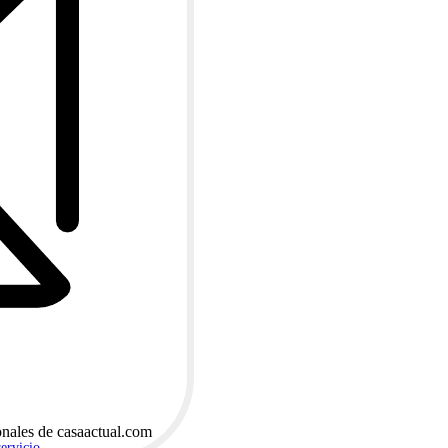
onales de casaactual.com
servicio
.