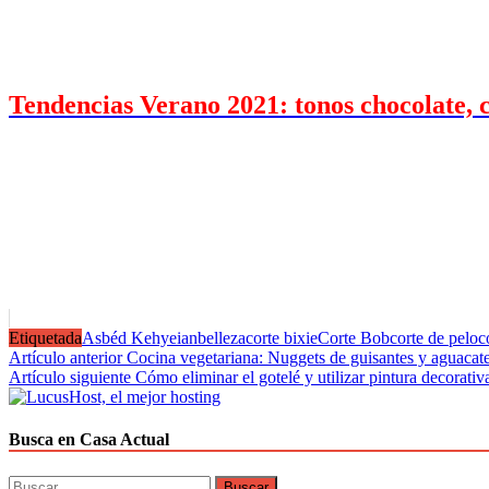
Tendencias Verano 2021: tonos chocolate
Etiquetada
Asbéd Kehyeian
belleza
corte bixie
Corte Bob
corte de pelo
c
Navegación
Artículo anterior
Cocina vegetariana: Nuggets de guisantes y aguacat
Artículo siguiente
Cómo eliminar el gotelé y utilizar pintura decorativ
de
entradas
Busca en Casa Actual
Buscar: