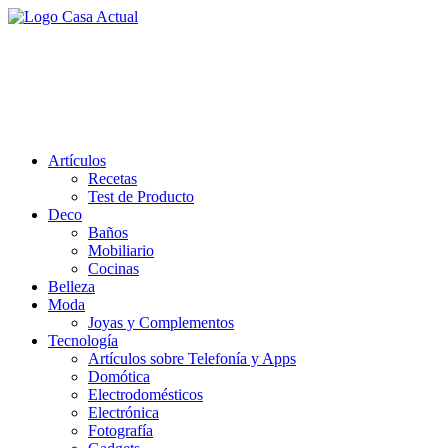
Saltar
al
casa actual
contenido
En Casaactual.com encontrarás, ideas, consejos y novedades de decoració
Artículos
Recetas
Test de Producto
Deco
Baños
Mobiliario
Cocinas
Belleza
Moda
Joyas y Complementos
Tecnología
Artículos sobre Telefonía y Apps
Domótica
Electrodomésticos
Electrónica
Fotografía