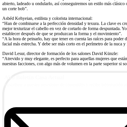
abierto, ladeado u ondularlo, así conseguiremos un estilo más clásico
un corte bob”.
Asbéd Kehyeian, estilista y colorista internacional:
“Han de combinarse a la perfección densidad y texura. La clave es crear
mejor texturizar el cabello en vez de cortarlo de forma despuntada. Yo
establecer después de que se produzcan la forma y el movimiento”.
“A la hora de peinarlo, hay que tener en cuenta las raíces para poder d
facial más estrecha. Y debe ser más corto en el perímetro de la nuca y 
David Lesur, director de formación de los salones David Künzle:
“Atrevido y muy elegante, es perfecto para aquellas mujeres que están d
nuestras facciones, con algo más de volumen en la parte superior si so
Alta Boletín Casa Actual
Suscríbete a nuestra newsletter de contenidos y recibe información a