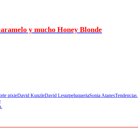
, caramelo y mucho Honey Blonde
orte pixie
David Kunzle
David Lesur
peluqueria
Sonia Atanes
Tendencias
e
a.