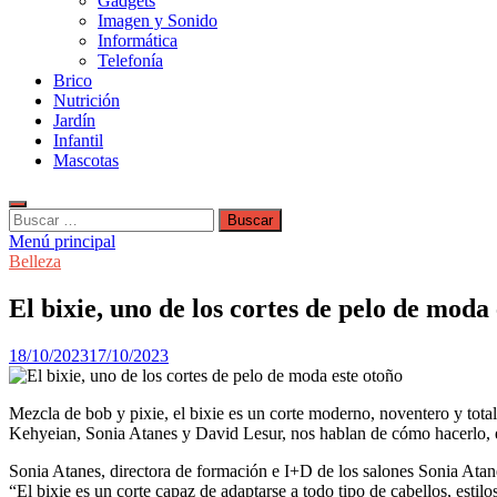
Gadgets
Imagen y Sonido
Informática
Telefonía
Brico
Nutrición
Jardín
Infantil
Mascotas
Buscar:
Menú principal
Belleza
El bixie, uno de los cortes de pelo de moda
18/10/2023
17/10/2023
Mezcla de bob y pixie, el bixie es un corte moderno, noventero y tota
Kehyeian, Sonia Atanes y David Lesur, nos hablan de cómo hacerlo, en
Sonia Atanes, directora de formación e I+D de los salones Sonia Atan
“El bixie es un corte capaz de adaptarse a todo tipo de cabellos, esti