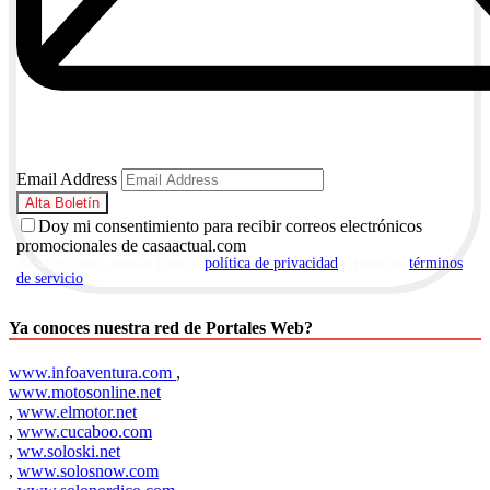
Email Address
Doy mi consentimiento para recibir correos electrónicos
promocionales de casaactual.com
Al suscribirte, aceptas nuestra
política de privacidad
y nuestros
términos
de servicio
.
Ya conoces nuestra red de Portales Web?
www.infoaventura.com
,
www.motosonline.net
,
www.elmotor.net
,
www.cucaboo.com
,
ww.soloski.net
,
www.solosnow.com