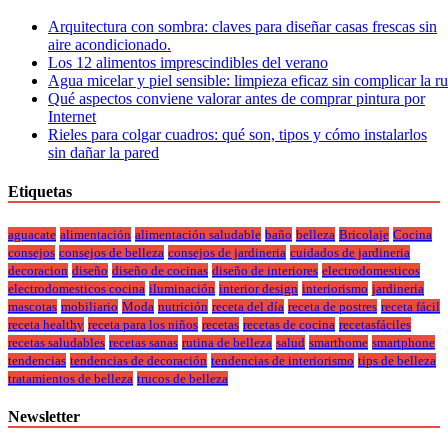
Arquitectura con sombra: claves para diseñar casas frescas sin
aire acondicionado.
Los 12 alimentos imprescindibles del verano
Agua micelar y piel sensible: limpieza eficaz sin complicar la r
Qué aspectos conviene valorar antes de comprar pintura por
Internet
Rieles para colgar cuadros: qué son, tipos y cómo instalarlos
sin dañar la pared
Etiquetas
aguacate
alimentación
alimentación saludable
baño
belleza
Bricolaje
Cocina
consejos
consejos de belleza
consejos de jardineria
cuidados de jardineria
decoracion
diseño
diseño de cocinas
diseño de interiores
electrodomesticos
electrodomesticos cocina
iluminación
interior design
interiorismo
jardineria
mascotas
mobiliario
Moda
nutrición
receta del día
receta de postres
receta fácil
receta healthy
receta para los niños
recetas
recetas de cocina
recetasfáciles
recetas saludables
recetas sanas
rutina de belleza
salud
smarthome
smartphone
tendencias
tendencias de decoración
tendencias de interiorismo
tips de belleza
tratamientos de belleza
trucos de belleza
Newsletter