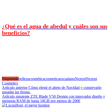
¿Qué es el agua de abedul y cuáles son sus
beneficios?
Etiquetada
belleza
cosmética
cosmetica
escualano
Nezeni
Nezeni
Cosmetics
Navegación
Artículo anterior
Cómo elegir el abeto de Navidad y conservarlo
pasadas las fiestas.
de
Artículo siguiente
ZTE Blade V50 Design con innovador diseño y
entradas
memoria RAM de hasta 18GB por menos de 200€