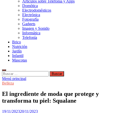
Artículos sobre Telefonía y Apps
Domótica
Electrodomésticos
Electrónica
Fotografía
Gadgets
Imagen y Sonido
Informática
Telefonía
Brico
Nutrición
Jardín
Infantil
Mascotas
Buscar:
Menú principal
Belleza
El ingrediente de moda que protege y
transforma tu piel: Squalane
19/11/2023
20/11/2023