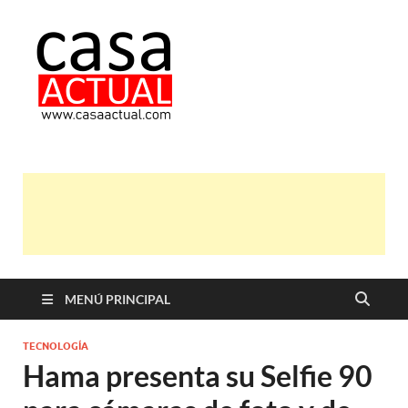
casa actual
En Casaactual.com encontrarás,
ideas, consejos y novedades de
decoración, bricolaje, belleza entre
otras, para disfrutar de la viada y de
tu casa.
MENÚ PRINCIPAL
TECNOLOGÍA
Hama presenta su Selfie 90