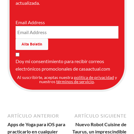
actualizada.
Email Address
Doy mi consentimiento para recibir correos
electrónicos promocionales de casaactual.com
Al suscribirte, aceptas nuestra
política de privacidad
y
nuestros
términos de servicio
.
ARTÍCULO ANTERIOR
ARTÍCULO SIGUIENTE
Apps de Yoga para iOS para
Nuevo Robot Cuisine de
practicarlo en cualquier
Taurus, un imprescindible