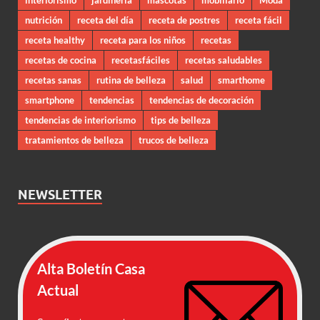
interiorismo
jardineria
mascotas
mobiliario
Moda
nutrición
receta del día
receta de postres
receta fácil
receta healthy
receta para los niños
recetas
recetas de cocina
recetasfáciles
recetas saludables
recetas sanas
rutina de belleza
salud
smarthome
smartphone
tendencias
tendencias de decoración
tendencias de interiorismo
tips de belleza
tratamientos de belleza
trucos de belleza
NEWSLETTER
Alta Boletín Casa
Actual