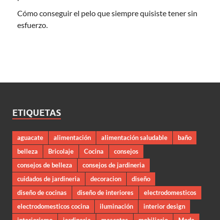
Cómo conseguir el pelo que siempre quisiste tener sin
esfuerzo.
ETIQUETAS
aguacate
alimentación
alimentación saludable
baño
belleza
Bricolaje
Cocina
consejos
consejos de belleza
consejos de jardineria
cuidados de jardineria
decoracion
diseño
diseño de cocinas
diseño de interiores
electrodomesticos
electrodomesticos cocina
iluminación
interior design