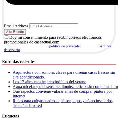
Email Address
Doy mi consentimiento para recibir correos electrónicos
promocionales de casaactual.com
Al suscribirte, aceptas nuestra
política de privacidad
y nuestros
términos
de servicio
.
Entradas recientes
Arquitectura con sombra: claves para diseñar casas frescas sin
aire acondicionado.
Los 12 alimentos imprescindibles del verano
Agua micelar y piel sensible: limpieza eficaz sin complicar la r
Qué aspectos conviene valorar antes de comprar pintura por
Internet
Rieles para colgar cuadros: qué son, tipos y cómo instalarlos
sin dañar la pared
Etiquetas