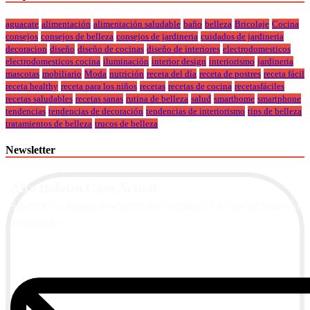
aguacate
alimentación
alimentación saludable
baño
belleza
Bricolaje
Cocina
consejos
consejos de belleza
consejos de jardineria
cuidados de jardineria
decoracion
diseño
diseño de cocinas
diseño de interiores
electrodomesticos
electrodomesticos cocina
iluminación
interior design
interiorismo
jardineria
mascotas
mobiliario
Moda
nutrición
receta del día
receta de postres
receta fácil
receta healthy
receta para los niños
recetas
recetas de cocina
recetasfáciles
recetas saludables
recetas sanas
rutina de belleza
salud
smarthome
smartphone
tendencias
tendencias de decoración
tendencias de interiorismo
tips de belleza
tratamientos de belleza
trucos de belleza
Newsletter
Alta Boletín Casa Actual
Suscríbete a nuestra newsletter de contenidos y recibe información
actualizada.