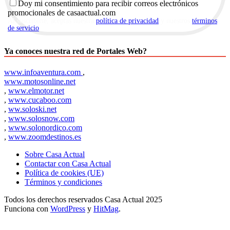
Doy mi consentimiento para recibir correos electrónicos
promocionales de casaactual.com
Al suscribirte, aceptas nuestra
política de privacidad
y nuestros
términos
de servicio
.
Ya conoces nuestra red de Portales Web?
www.infoaventura.com
,
www.motosonline.net
,
www.elmotor.net
,
www.cucaboo.com
,
ww.soloski.net
,
www.solosnow.com
,
www.solonordico.com
,
www.zoomdestinos.es
Sobre Casa Actual
Contactar con Casa Actual
Política de cookies (UE)
Términos y condiciones
Todos los derechos reservados Casa Actual 2025
Funciona con
WordPress
y
HitMag
.