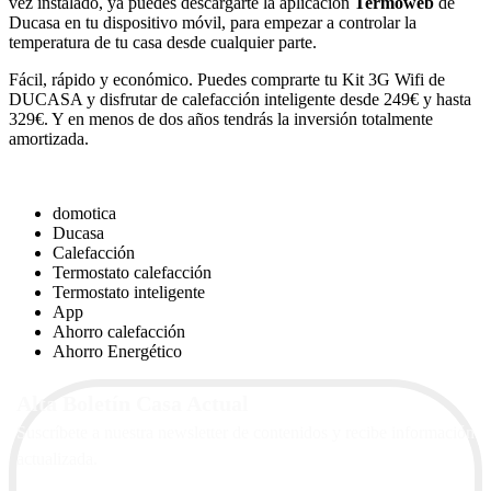
vez instalado, ya puedes descargarte la aplicación
Termoweb
de
Ducasa en tu dispositivo móvil, para empezar a controlar la
temperatura de tu casa desde cualquier parte.
Fácil, rápido y económico. Puedes comprarte tu Kit 3G Wifi de
DUCASA y disfrutar de calefacción inteligente desde 249€ y hasta
329€. Y en menos de dos años tendrás la inversión totalmente
amortizada.
domotica
Ducasa
Calefacción
Termostato calefacción
Termostato inteligente
App
Ahorro calefacción
Ahorro Energético
Alta Boletín Casa Actual
Suscríbete a nuestra newsletter de contenidos y recibe información
actualizada.