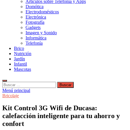
Artículos sobre Telefonía y Apps
Domótica
Electrodomésticos
Electrónica
Fotografía
Gadgets
Imagen y Sonido
Informática
Telefonía
Brico
Nutrición
Jardín
Infantil
Mascotas
Buscar:
Menú principal
Bricolaje
Kit Control 3G Wifi de Ducasa:
calefacción inteligente para tu ahorro y
confort