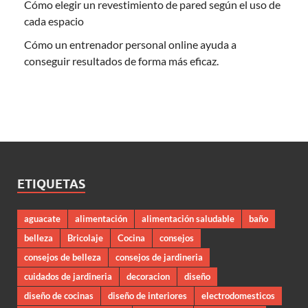
Cómo elegir un revestimiento de pared según el uso de
cada espacio
Cómo un entrenador personal online ayuda a
conseguir resultados de forma más eficaz.
ETIQUETAS
aguacate
alimentación
alimentación saludable
baño
belleza
Bricolaje
Cocina
consejos
consejos de belleza
consejos de jardineria
cuidados de jardineria
decoracion
diseño
diseño de cocinas
diseño de interiores
electrodomesticos