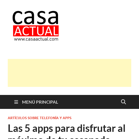
casa actual
En Casaactual.com encontrarás,
ideas, consejos y novedades de
decoración, bricolaje, belleza entre
otras, para disfrutar de la viada y de
tu casa.
MENÚ PRINCIPAL
ARTÍCULOS SOBRE TELEFONÍA Y APPS
Las 5 apps para disfrutar al