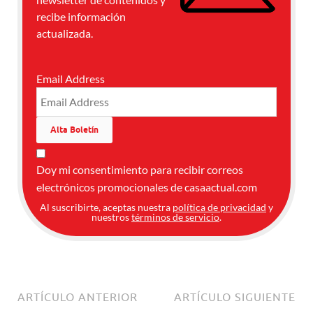
recibe información
actualizada.
Email Address
Doy mi consentimiento para recibir correos
electrónicos promocionales de casaactual.com
Al suscribirte, aceptas nuestra
política de privacidad
y
nuestros
términos de servicio
.
ARTÍCULO ANTERIOR
ARTÍCULO SIGUIENTE