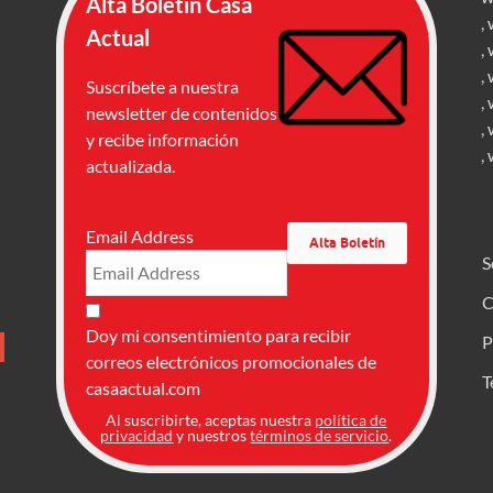
Alta Boletín Casa
,
Actual
,
,
Suscríbete a nuestra
,
newsletter de contenidos
,
y recibe información
,
actualizada.
Email Address
S
C
Doy mi consentimiento para recibir
P
correos electrónicos promocionales de
T
casaactual.com
Al suscribirte, aceptas nuestra
política de
privacidad
y nuestros
términos de servicio
.