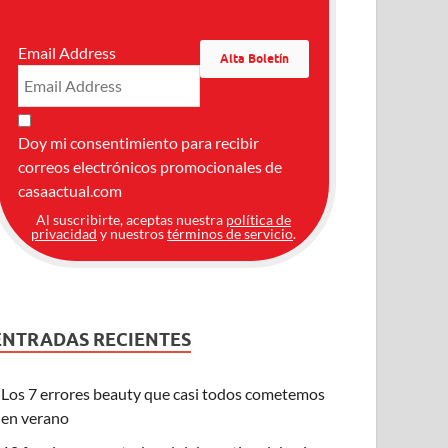
Email Address
Doy mi consentimiento para recibir
correos electrónicos promocionales de
casaactual.com
Al suscribirte, aceptas nuestra
política de
privacidad
y nuestros
términos de servicio
.
ENTRADAS RECIENTES
Los 7 errores beauty que casi todos cometemos
en verano