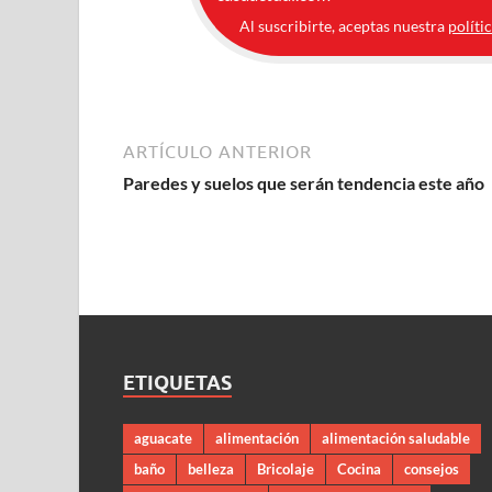
Al suscribirte, aceptas nuestra
políti
ARTÍCULO ANTERIOR
Paredes y suelos que serán tendencia este año
ETIQUETAS
aguacate
alimentación
alimentación saludable
baño
belleza
Bricolaje
Cocina
consejos