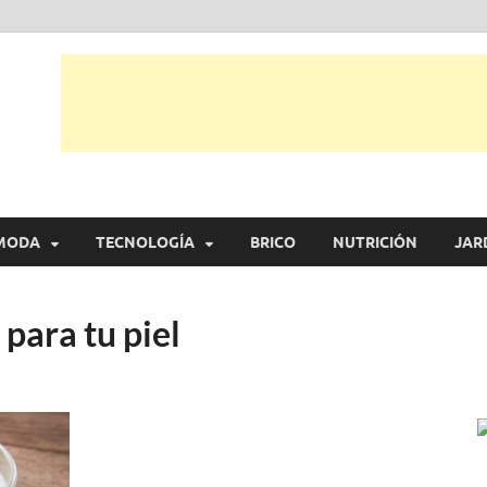
tual
trarás, ideas, consejos y novedades de decoración, bricolaje, belleza entr
MODA
TECNOLOGÍA
BRICO
NUTRICIÓN
JAR
 para tu piel