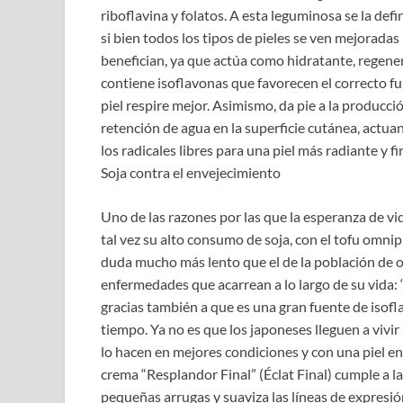
riboflavina y folatos. A esta leguminosa se la def
si bien todos los tipos de pieles se ven mejoradas 
benefician, ya que actúa como hidratante, regenera
contiene isoflavonas que favorecen el correcto f
piel respire mejor. Asimismo, da pie a la producció
retención de agua en la superficie cutánea, actua
los radicales libres para una piel más radiante y fi
Soja contra el envejecimiento
Uno de las razones por las que la esperanza de vi
tal vez su alto consumo de soja, con el tofu omni
duda mucho más lento que el de la población de 
enfermedades que acarrean a lo largo de su vida: “
gracias también a que es una gran fuente de isof
tiempo. Ya no es que los japoneses lleguen a vivir
lo hacen en mejores condiciones y con una piel en
crema “Resplandor Final” (Éclat Final) cumple a la
pequeñas arrugas y suaviza las líneas de expresi