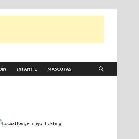
e otras, para disfrutar de la viada y de tu casa.
DÍN
INFANTIL
MASCOTAS