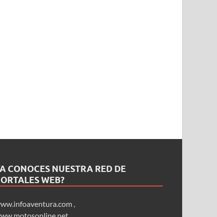
YA CONOCES NUESTRA RED DE
PORTALES WEB?
ww.infoaventura.com
,
ww.motosonline.net