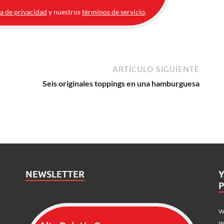
ca de privacidad
y nuestros
términos de servicio
.
ARTÍCULO SIGUIENTE
Seis originales toppings en una hamburguesa
NEWSLETTER
w
w