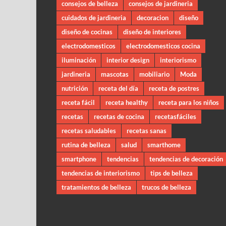
consejos de belleza
consejos de jardineria
cuidados de jardineria
decoracion
diseño
diseño de cocinas
diseño de interiores
electrodomesticos
electrodomesticos cocina
iluminación
interior design
interiorismo
jardineria
mascotas
mobiliario
Moda
nutrición
receta del día
receta de postres
receta fácil
receta healthy
receta para los niños
recetas
recetas de cocina
recetasfáciles
recetas saludables
recetas sanas
rutina de belleza
salud
smarthome
smartphone
tendencias
tendencias de decoración
tendencias de interiorismo
tips de belleza
tratamientos de belleza
trucos de belleza