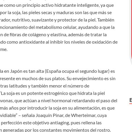
ine como un principio activo hidratante inteligente, ya que
por la soja, las pieles secas y maduras son las que más se
dor, nutritivo, suavizante y protector de la piel. También
uncionamiento del metabolismo celular, ayudando a que la
n de fibras de colágeno y elastina, además de tratar la
ndo como antioxidante al inhibir los niveles de oxidación de
rme.
da en Japón es tan alta (España ocupa el segundo lugar) es
presente en muchos de sus platos. Su envejecimiento es sin
otras latitudes y también menor el número de
La soja es un potente estrogénico que hidrata la piel
lavonas, que actúan a nivel hormonal retardando el paso del
 más años por introducir la soja en su alimentación, es que
vidiable” – señala Joaquín Pinar, de Wherteimar, cuya
 perfección este objetivo antiaging, pues rellena las
ón generadas por los constantes movimientos del rostro.