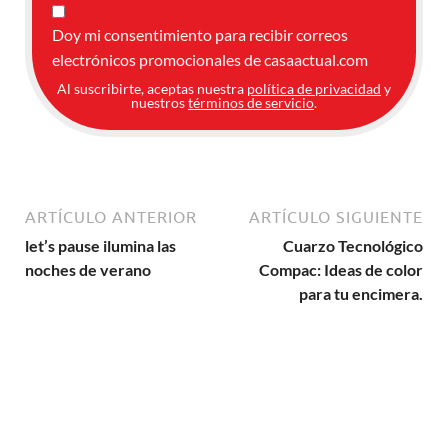
Doy mi consentimiento para recibir correos
electrónicos promocionales de casaactual.com
Al suscribirte, aceptas nuestra
política de privacidad
y
nuestros
términos de servicio
.
ARTÍCULO ANTERIOR
ARTÍCULO SIGUIENTE
let’s pause ilumina las
Cuarzo Tecnológico
noches de verano
Compac: Ideas de color
para tu encimera.