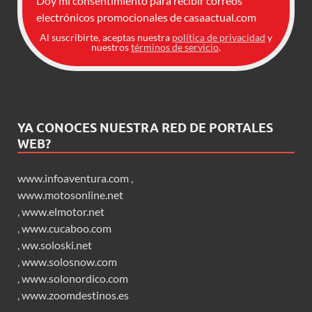
Doy mi consentimiento para recibir correos
electrónicos promocionales de casaactual.com
Al suscribirte, aceptas nuestra
política de privacidad
y
nuestros
términos de servicio
.
YA CONOCES NUESTRA RED DE PORTALES
WEB?
www.infoaventura.com
,
www.motosonline.net
,
www.elmotor.net
,
www.cucaboo.com
,
ww.soloski.net
,
www.solosnow.com
,
www.solonordico.com
,
www.zoomdestinos.es