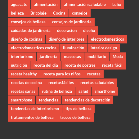
aguacate
alimentación
alimentación saludable
baño
belleza
Bricolaje
Cocina
consejos
consejos de belleza
consejos de jardineria
cuidados de jardineria
decoracion
diseño
diseño de cocinas
diseño de interiores
electrodomesticos
electrodomesticos cocina
iluminación
interior design
interiorismo
jardineria
mascotas
mobiliario
Moda
nutrición
receta del día
receta de postres
receta fácil
receta healthy
receta para los niños
recetas
recetas de cocina
recetasfáciles
recetas saludables
recetas sanas
rutina de belleza
salud
smarthome
smartphone
tendencias
tendencias de decoración
tendencias de interiorismo
tips de belleza
tratamientos de belleza
trucos de belleza