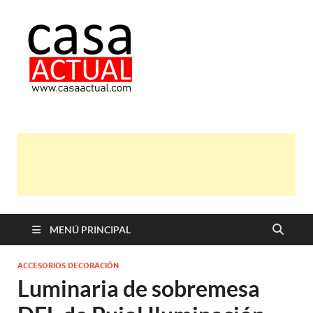
casa actual
En Casaactual.com encontrarás,
ideas, consejos y novedades de
decoración, bricolaje, belleza entre
otras, para disfrutar de la viada y de
tu casa.
MENÚ PRINCIPAL
ACCESORIOS DECORACIÓN
Luminaria de sobremesa