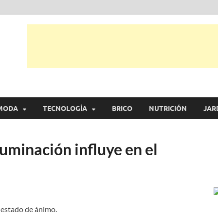
tual
trarás, ideas, consejos y novedades de decoración, bricolaje, belleza entr
MODA
TECNOLOGÍA
BRICO
NUTRICIÓN
JAR
luminación influye en el