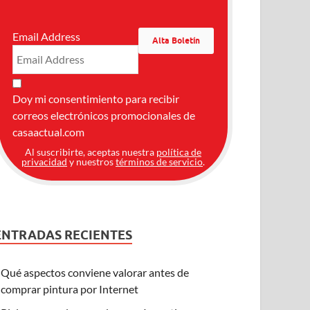
Email Address
Doy mi consentimiento para recibir
correos electrónicos promocionales de
casaactual.com
Al suscribirte, aceptas nuestra
política de
privacidad
y nuestros
términos de servicio
.
ENTRADAS RECIENTES
Qué aspectos conviene valorar antes de
comprar pintura por Internet