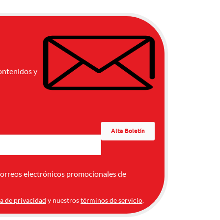
ontenidos y
correos electrónicos promocionales de
ca de privacidad
y nuestros
términos de servicio
.