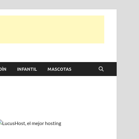
e otras, para disfrutar de la viada y de tu casa.
DÍN
INFANTIL
MASCOTAS