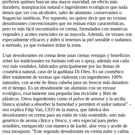
prefieren quiénes buscan una mayor suavidad, un efecto más
duradero, transpiración natural e ingredientes ecológicos que nada
tienen que ver con alcoholes, sales de aluminio, conservantes o
fragancias sintéticas. Por supuesto, no quiere decir que no existan
desodorantes convencionales que no reúnan estas características,
pero es más fácil encontrarlos en crema, formulados con mantecas
vegetales y aceites esenciales en su mayoría. Además, en verano son
especialmente eficaces y útiles si tenemos la piel sensible o sudamos
a menudo, ya que evitamos irritar la zona.
Usar desodorantes en crema tiene unas ciertas ventajas y beneficios
sobre los tradicionales en formato roll-on o spray, además son cada
vez más vendidos, fabricados principalmente por las firmas de
cosmética natural, caso de la gaditana Di Oleo. Es un cosmético
libre totalmente de toxinas que elaboran con ingredientes 100%
naturales, con aceite de litsea cubeba para un frescor más duradero
en el tiempo. Es un desodorante sin aluminio con un envase
ecológico, exactamente una pequeña lata reciclabe y libre de
plásticos. Otros ingredientes como el polvo de arruruz y la arcilla
blanca ayudan a absorber la humedad y permiten el sudor natural” –
nos explica Filip Van, CEO de la marca, que fabrica dos
desodorantes en crema para un estilo de vida sostenible, uno más
genérico de aroma cítrico y fresco, y otro especial para pieles
sensibles, enriquecido con manteca de karité, aloe vera y aceite de
rosa mosqueta: “Este segundo desodorante en crema nutre y calma