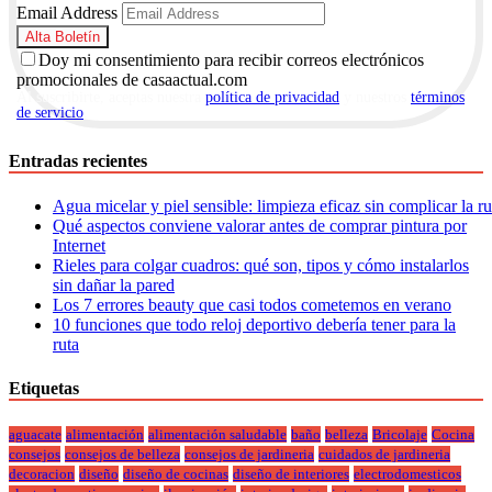
Email Address
Doy mi consentimiento para recibir correos electrónicos
promocionales de casaactual.com
Al suscribirte, aceptas nuestra
política de privacidad
y nuestros
términos
de servicio
.
Entradas recientes
Agua micelar y piel sensible: limpieza eficaz sin complicar la r
Qué aspectos conviene valorar antes de comprar pintura por
Internet
Rieles para colgar cuadros: qué son, tipos y cómo instalarlos
sin dañar la pared
Los 7 errores beauty que casi todos cometemos en verano
10 funciones que todo reloj deportivo debería tener para la
ruta
Etiquetas
aguacate
alimentación
alimentación saludable
baño
belleza
Bricolaje
Cocina
consejos
consejos de belleza
consejos de jardineria
cuidados de jardineria
decoracion
diseño
diseño de cocinas
diseño de interiores
electrodomesticos