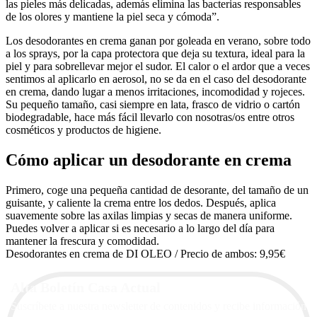
las pieles más delicadas, además elimina las bacterias responsables
de los olores y mantiene la piel seca y cómoda”.
Los desodorantes en crema ganan por goleada en verano, sobre todo
a los sprays, por la capa protectora que deja su textura, ideal para la
piel y para sobrellevar mejor el sudor. El calor o el ardor que a veces
sentimos al aplicarlo en aerosol, no se da en el caso del desodorante
en crema, dando lugar a menos irritaciones, incomodidad y rojeces.
Su pequeño tamaño, casi siempre en lata, frasco de vidrio o cartón
biodegradable, hace más fácil llevarlo con nosotras/os entre otros
cosméticos y productos de higiene.
Cómo aplicar un desodorante en crema
Primero, coge una pequeña cantidad de desorante, del tamaño de un
guisante, y caliente la crema entre los dedos. Después, aplica
suavemente sobre las axilas limpias y secas de manera uniforme.
Puedes volver a aplicar si es necesario a lo largo del día para
mantener la frescura y comodidad.
Desodorantes en crema de DI OLEO / Precio de ambos: 9,95€
Alta Boletín Casa Actual
Suscríbete a nuestra newsletter de contenidos y recibe información