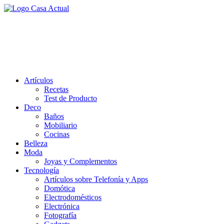
Saltar
al
casa actual
contenido
En Casaactual.com encontrarás, ideas, consejos y novedades de
decoración, bricolaje, belleza entre otras, para disfrutar de la viada y
de tu casa.
Artículos
Recetas
Test de Producto
Deco
Baños
Mobiliario
Cocinas
Belleza
Moda
Joyas y Complementos
Tecnología
Artículos sobre Telefonía y Apps
Domótica
Electrodomésticos
Electrónica
Fotografía