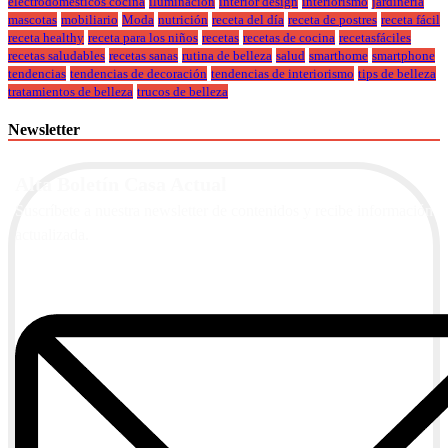
electrodomesticos cocina
iluminación
interior design
interiorismo
jardineria
mascotas
mobiliario
Moda
nutrición
receta del día
receta de postres
receta fácil
receta healthy
receta para los niños
recetas
recetas de cocina
recetasfáciles
recetas saludables
recetas sanas
rutina de belleza
salud
smarthome
smartphone
tendencias
tendencias de decoración
tendencias de interiorismo
tips de belleza
tratamientos de belleza
trucos de belleza
Newsletter
Alta Boletín Casa Actual
Suscríbete a nuestra newsletter de contenidos y recibe información
actualizada.