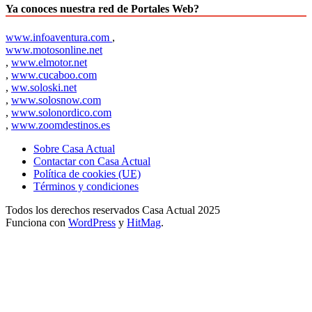
Ya conoces nuestra red de Portales Web?
www.infoaventura.com
,
www.motosonline.net
,
www.elmotor.net
,
www.cucaboo.com
,
ww.soloski.net
,
www.solosnow.com
,
www.solonordico.com
,
www.zoomdestinos.es
Sobre Casa Actual
Contactar con Casa Actual
Política de cookies (UE)
Términos y condiciones
Todos los derechos reservados Casa Actual 2025
Funciona con
WordPress
y
HitMag
.