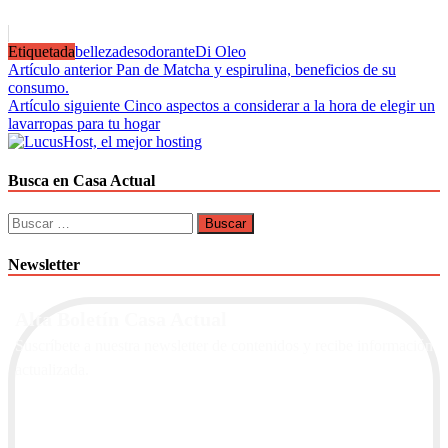
Etiquetada
belleza
desodorante
Di Oleo
Navegación
Artículo anterior
Pan de Matcha y espirulina, beneficios de su
consumo.
de
Artículo siguiente
Cinco aspectos a considerar a la hora de elegir un
entradas
lavarropas para tu hogar
Busca en Casa Actual
Buscar:
Newsletter
Alta Boletín Casa Actual
Suscríbete a nuestra newsletter de contenidos y recibe información
actualizada.