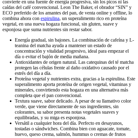
convierte en una fuente de energía progresiva, sin los picos ni las
caídas del café convencional. Leon The Baker, el obrador “SIN” y
ECO preferido de los amantes del pan, de venta online y offline, lo
combina ahora con
espirulina
, un superalimento rico en proteína
vegetal, en una nueva hogaza funcional, sin gluten, suave y
esponjosa que suma nutrientes sin restar sabor.
Energía gradual, sin bajones. La combinación de cafeína y L-
teanina del matcha ayuda a mantener un estado de
concentración y vitalidad progresivo, ideal para empezar el
día o evitar el bajón de media mañana.
Antioxidantes de origen natural. Las catequinas del té matcha
protegen las células frente al daño oxidativo causado por el
estrés del día a día.
Proteína vegetal y nutrientes extra, gracias a la espirulina. Este
superalimento aporta proteína de origen vegetal, vitaminas y
minerales, convirtiendo esta hogaza en una alternativa más
completa que el pan convencional.
Textura suave, sabor delicado. A pesar de su llamativo color
verde, que viene directamente de sus ingredientes, sin
colorantes, su sabor presenta notas vegetales suaves y
equilibradas, y su miga es esponjosa.
Versátil a cualquier hora del día. Perfecto en desayunos,
tostadas o sándwiches. Combina bien con aguacate, tomate,
huevo, queso crema, salmón, hummus o cremas de frutos