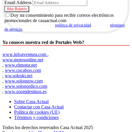
Email Address
Doy mi consentimiento para recibir correos electrónicos
promocionales de casaactual.com
Al suscribirte, aceptas nuestra
política de privacidad
y nuestros
términos
de servicio
.
Ya conoces nuestra red de Portales Web?
www.infoaventura.com
,
www.motosonline.net
,
www.elmotor.net
,
www.cucaboo.com
,
ww.soloski.net
,
www.solosnow.com
,
www.solonordico.com
,
www.zoomdestinos.es
Sobre Casa Actual
Contactar con Casa Actual
Política de cookies (UE)
Términos y condiciones
Todos los derechos reservados Casa Actual 2025