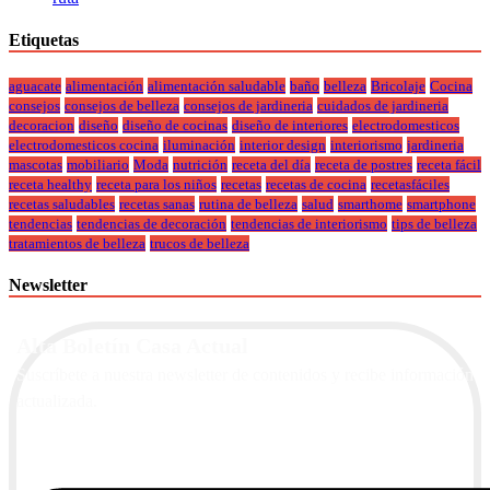
Etiquetas
aguacate
alimentación
alimentación saludable
baño
belleza
Bricolaje
Cocina
consejos
consejos de belleza
consejos de jardineria
cuidados de jardineria
decoracion
diseño
diseño de cocinas
diseño de interiores
electrodomesticos
electrodomesticos cocina
iluminación
interior design
interiorismo
jardineria
mascotas
mobiliario
Moda
nutrición
receta del día
receta de postres
receta fácil
receta healthy
receta para los niños
recetas
recetas de cocina
recetasfáciles
recetas saludables
recetas sanas
rutina de belleza
salud
smarthome
smartphone
tendencias
tendencias de decoración
tendencias de interiorismo
tips de belleza
tratamientos de belleza
trucos de belleza
Newsletter
Alta Boletín Casa Actual
Suscríbete a nuestra newsletter de contenidos y recibe información
actualizada.