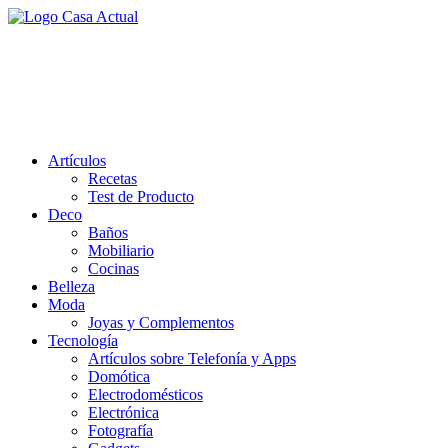
Saltar
al
casa actual
contenido
En Casaactual.com encontrarás, ideas, consejos y novedades de
decoración, bricolaje, belleza entre otras, para disfrutar de la viada y
de tu casa.
Artículos
Recetas
Test de Producto
Deco
Baños
Mobiliario
Cocinas
Belleza
Moda
Joyas y Complementos
Tecnología
Artículos sobre Telefonía y Apps
Domótica
Electrodomésticos
Electrónica
Fotografía