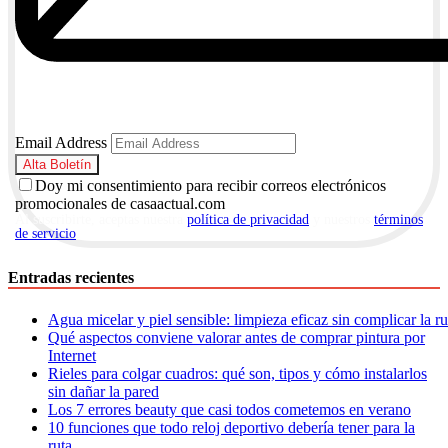
Email Address
Doy mi consentimiento para recibir correos electrónicos
promocionales de casaactual.com
Al suscribirte, aceptas nuestra
política de privacidad
y nuestros
términos
de servicio
.
Entradas recientes
Agua micelar y piel sensible: limpieza eficaz sin complicar la r
Qué aspectos conviene valorar antes de comprar pintura por
Internet
Rieles para colgar cuadros: qué son, tipos y cómo instalarlos
sin dañar la pared
Los 7 errores beauty que casi todos cometemos en verano
10 funciones que todo reloj deportivo debería tener para la
ruta