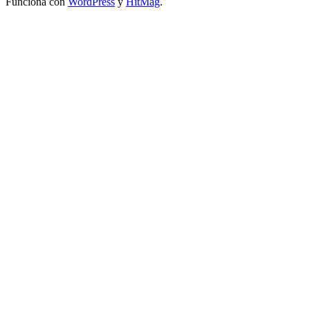
Funciona con
WordPress
y
HitMag
.