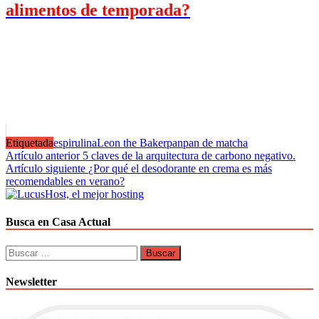
alimentos de temporada?
Etiquetada
espirulina
Leon the Baker
pan
pan de matcha
Navegación
Artículo anterior
5 claves de la arquitectura de carbono negativo.
Artículo siguiente
¿Por qué el desodorante en crema es más
de
recomendables en verano?
entradas
Busca en Casa Actual
Buscar:
Newsletter