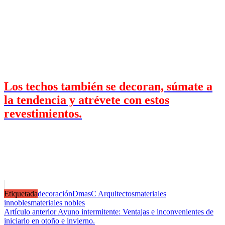
Los techos también se decoran, súmate a
la tendencia y atrévete con estos
revestimientos.
Etiquetada
decoración
DmasC Arquitectos
materiales
innobles
materiales nobles
Navegación
Artículo anterior
Ayuno intermitente: Ventajas e inconvenientes de
iniciarlo en otoño e invierno.