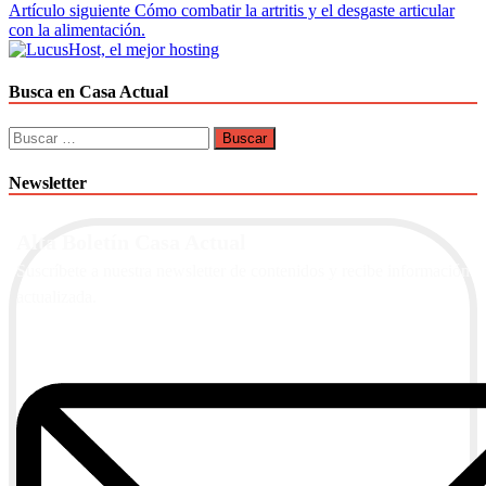
de
Artículo siguiente
Cómo combatir la artritis y el desgaste articular
entradas
con la alimentación.
Busca en Casa Actual
Buscar:
Newsletter
Alta Boletín Casa Actual
Suscríbete a nuestra newsletter de contenidos y recibe información
actualizada.