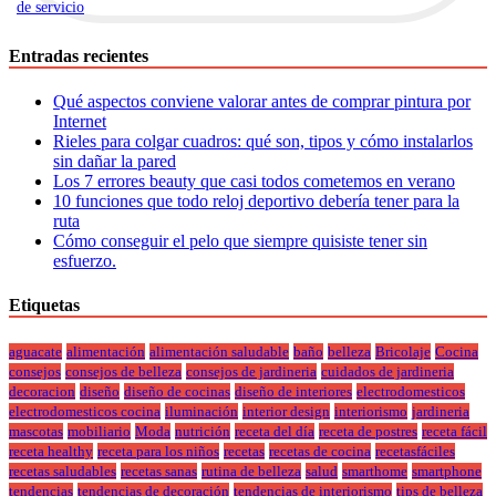
de servicio
.
Entradas recientes
Qué aspectos conviene valorar antes de comprar pintura por
Internet
Rieles para colgar cuadros: qué son, tipos y cómo instalarlos
sin dañar la pared
Los 7 errores beauty que casi todos cometemos en verano
10 funciones que todo reloj deportivo debería tener para la
ruta
Cómo conseguir el pelo que siempre quisiste tener sin
esfuerzo.
Etiquetas
aguacate
alimentación
alimentación saludable
baño
belleza
Bricolaje
Cocina
consejos
consejos de belleza
consejos de jardineria
cuidados de jardineria
decoracion
diseño
diseño de cocinas
diseño de interiores
electrodomesticos
electrodomesticos cocina
iluminación
interior design
interiorismo
jardineria
mascotas
mobiliario
Moda
nutrición
receta del día
receta de postres
receta fácil
receta healthy
receta para los niños
recetas
recetas de cocina
recetasfáciles
recetas saludables
recetas sanas
rutina de belleza
salud
smarthome
smartphone
tendencias
tendencias de decoración
tendencias de interiorismo
tips de belleza