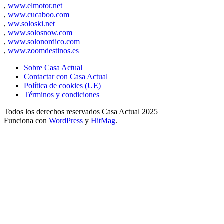
,
www.elmotor.net
,
www.cucaboo.com
,
ww.soloski.net
,
www.solosnow.com
,
www.solonordico.com
,
www.zoomdestinos.es
Sobre Casa Actual
Contactar con Casa Actual
Política de cookies (UE)
Términos y condiciones
Todos los derechos reservados Casa Actual 2025
Funciona con
WordPress
y
HitMag
.