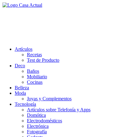
Saltar
al
casa actual
contenido
En Casaactual.com encontrarás, ideas, consejos y novedades de
decoración, bricolaje, belleza entre otras, para disfrutar de la viada y
de tu casa.
Artículos
Recetas
Test de Producto
Deco
Baños
Mobiliario
Cocinas
Belleza
Moda
Joyas y Complementos
Tecnología
Artículos sobre Telefonía y Apps
Domótica
Electrodomésticos
Electrónica
Fotografía