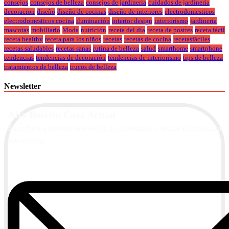
consejos
consejos de belleza
consejos de jardineria
cuidados de jardineria
decoracion
diseño
diseño de cocinas
diseño de interiores
electrodomesticos
electrodomesticos cocina
iluminación
interior design
interiorismo
jardineria
mascotas
mobiliario
Moda
nutrición
receta del día
receta de postres
receta fácil
receta healthy
receta para los niños
recetas
recetas de cocina
recetasfáciles
recetas saludables
recetas sanas
rutina de belleza
salud
smarthome
smartphone
tendencias
tendencias de decoración
tendencias de interiorismo
tips de belleza
tratamientos de belleza
trucos de belleza
Newsletter
Alta Boletín Casa Actual
Suscríbete a nuestra newsletter de contenidos y recibe información
actualizada.