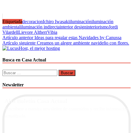
Etiquetada
decoracion
Ichiro Iwasaki
iluminación
iluminación
ambiental
iluminación indirecta
interior design
interiorismo
Jordi
Vilardell
Lievore Altherr
Vibia
Navegación
Artículo anterior
Ideas para regalar estas Navidades by Canussa
Artículo siguiente
Creamos un alegre ambiente navideño con flores.
de
entradas
Busca en Casa Actual
Buscar:
Newsletter
Alta Boletín Casa Actual
Suscríbete a nuestra newsletter de contenidos y recibe información
actualizada.