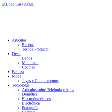
Saltar
al
casa actual
contenido
En Casaactual.com encontrarás, ideas, consejos y novedades de
decoración, bricolaje, belleza entre otras, para disfrutar de la viada y
de tu casa.
Artículos
Recetas
Test de Producto
Deco
Baños
Mobiliario
Cocinas
Belleza
Moda
Joyas y Complementos
Tecnología
Artículos sobre Telefonía y Apps
Domótica
Electrodomésticos
Electrónica
Fotografía