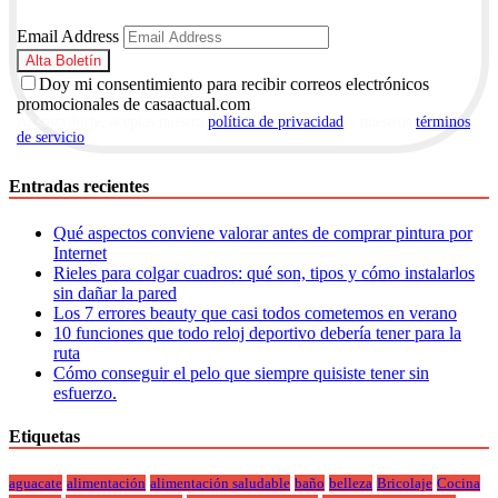
Email Address
Doy mi consentimiento para recibir correos electrónicos
promocionales de casaactual.com
Al suscribirte, aceptas nuestra
política de privacidad
y nuestros
términos
de servicio
.
Entradas recientes
Qué aspectos conviene valorar antes de comprar pintura por
Internet
Rieles para colgar cuadros: qué son, tipos y cómo instalarlos
sin dañar la pared
Los 7 errores beauty que casi todos cometemos en verano
10 funciones que todo reloj deportivo debería tener para la
ruta
Cómo conseguir el pelo que siempre quisiste tener sin
esfuerzo.
Etiquetas
aguacate
alimentación
alimentación saludable
baño
belleza
Bricolaje
Cocina