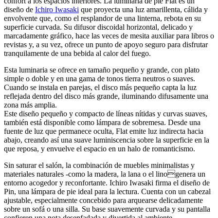
confort a los espacios interiores. La luminaria de pie Flat es un
diseño de
Ichiro Iwasaki
que proyecta una luz amarillenta, cálida y
envolvente que, como el resplandor de una linterna, rebota en su
superficie curvada. Su difusor discoidal horizontal, delicado y
marcadamente gráfico, hace las veces de mesita auxiliar para libros o
revistas y, a su vez, ofrece un punto de apoyo seguro para disfrutar
tranquilamente de una bebida al calor del fuego.
Esta luminaria se ofrece en tamaño pequeño y grande, con plato
simple o doble y en una gama de tonos tierra neutros o suaves.
Cuando se instala en parejas, el disco más pequeño capta la luz
reflejada dentro del disco más grande, iluminando difusamente una
zona más amplia.
Este diseño pequeño y compacto de líneas nítidas y curvas suaves,
también está disponible como lámpara de sobremesa. Desde una
fuente de luz que permanece oculta, Flat emite luz indirecta hacia
abajo, creando así una suave luminiscencia sobre la superficie en la
que reposa, y envuelve el espacio en un halo de romanticismo.
Sin saturar el salón, la combinación de muebles minimalistas y
materiales naturales -como la madera, la lana o el linogenera un
entorno acogedor y reconfortante. Ichiro Iwasaki firma el diseño de
Pin, una lámpara de pie ideal para la lectura. Cuenta con un cabezal
ajustable, especialmente concebido para arquearse delicadamente
sobre un sofá o una silla. Su base suavemente curvada y su pantalla
confieren una nota desenfadada y divertida al ambiente.