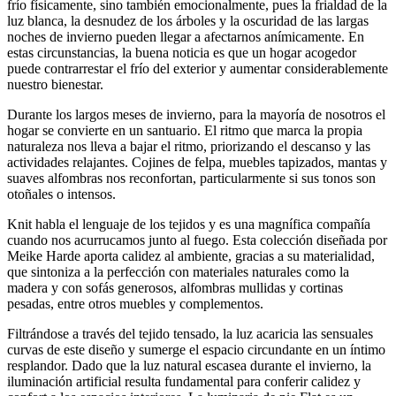
frío físicamente, sino también emocionalmente, pues la frialdad de la
luz blanca, la desnudez de los árboles y la oscuridad de las largas
noches de invierno pueden llegar a afectarnos anímicamente. En
estas circunstancias, la buena noticia es que un hogar acogedor
puede contrarrestar el frío del exterior y aumentar considerablemente
nuestro bienestar.
Durante los largos meses de invierno, para la mayoría de nosotros el
hogar se convierte en un santuario. El ritmo que marca la propia
naturaleza nos lleva a bajar el ritmo, priorizando el descanso y las
actividades relajantes. Cojines de felpa, muebles tapizados, mantas y
suaves alfombras nos reconfortan, particularmente si sus tonos son
otoñales o intensos.
Knit habla el lenguaje de los tejidos y es una magnífica compañía
cuando nos acurrucamos junto al fuego. Esta colección diseñada por
Meike Harde aporta calidez al ambiente, gracias a su materialidad,
que sintoniza a la perfección con materiales naturales como la
madera y con sofás generosos, alfombras mullidas y cortinas
pesadas, entre otros muebles y complementos.
Filtrándose a través del tejido tensado, la luz acaricia las sensuales
curvas de este diseño y sumerge el espacio circundante en un íntimo
resplandor. Dado que la luz natural escasea durante el invierno, la
iluminación artificial resulta fundamental para conferir calidez y