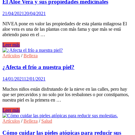
sun
El Aloe Vera y sus propiedades medicinales
después
de
21/04/2021
20/04/2021
tomar
el
NIVEA pone en valor las propiedades de esta planta milagrosa El
sol.
aloe vera es una de las plantas con más fama y que más se está
abriendo paso en el …
El
Leer más
Aloe
Vera
Artículos
/
Belleza
y
sus
¿Afecta el frío a nuestra piel?
propiedades
medicinales
14/01/2021
12/01/2021
Muchos niños están disfrutando de la nieve en las calles, pero hay
que ser precavidos y no solo por los resbalones o por constiparnos,
nuestra piel es la primera en …
¿Afecta
Leer más
el
frío
Artículos
/
Belleza
/
Salud
a
nuestra
Cómo cuidar las pieles atópicas para reducir sus