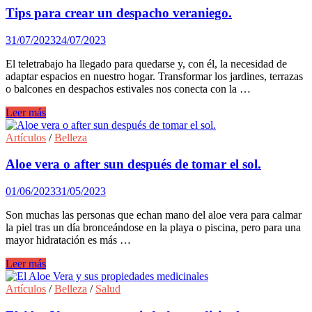
mejor
Tips para crear un despacho veraniego.
evitar
en
31/07/2023
24/07/2023
casas,
terrazas
El teletrabajo ha llegado para quedarse y, con él, la necesidad de
y
adaptar espacios en nuestro hogar. Transformar los jardines, terrazas
jardines
o balcones en despachos estivales nos conecta con la …
comunitarios.
Tips
Leer más
para
crear
Artículos
/
Belleza
un
despacho
Aloe vera o after sun después de tomar el sol.
veraniego.
01/06/2023
31/05/2023
Son muchas las personas que echan mano del aloe vera para calmar
la piel tras un día bronceándose en la playa o piscina, pero para una
mayor hidratación es más …
Aloe
Leer más
vera
o
Artículos
/
Belleza
/
Salud
after