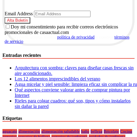
Email Address
Doy mi consentimiento para recibir correos electrónicos
promocionales de casaactual.com
Al suscribirte, aceptas nuestra
política de privacidad
y nuestros
términos
de servicio
.
Entradas recientes
Arquitectura con sombra: claves para diseñar casas frescas sin
aire acondicionado.
Los 12 alimentos imprescindibles del verano
Agua micelar y piel sensible: limpieza eficaz sin complicar la r
Qué aspectos conviene valorar antes de comprar pintura por
Internet
Rieles para colgar cuadros: qué son, tipos y cómo instalarlos
sin dañar la pared
Etiquetas
aguacate
alimentación
alimentación saludable
baño
belleza
Bricolaje
Cocina
consejos
consejos de belleza
consejos de jardineria
cuidados de jardineria