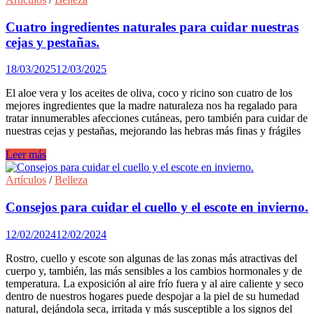
Cuatro ingredientes naturales para cuidar nuestras
cejas y pestañas.
18/03/2025
12/03/2025
El aloe vera y los aceites de oliva, coco y ricino son cuatro de los
mejores ingredientes que la madre naturaleza nos ha regalado para
tratar innumerables afecciones cutáneas, pero también para cuidar de
nuestras cejas y pestañas, mejorando las hebras más finas y frágiles
Cuatro
Leer más
ingredientes
naturales
Artículos
/
Belleza
para
cuidar
Consejos para cuidar el cuello y el escote en invierno.
nuestras
cejas
12/02/2024
12/02/2024
y
pestañas.
Rostro, cuello y escote son algunas de las zonas más atractivas del
cuerpo y, también, las más sensibles a los cambios hormonales y de
temperatura. La exposición al aire frío fuera y al aire caliente y seco
dentro de nuestros hogares puede despojar a la piel de su humedad
natural, dejándola seca, irritada y más susceptible a los signos del