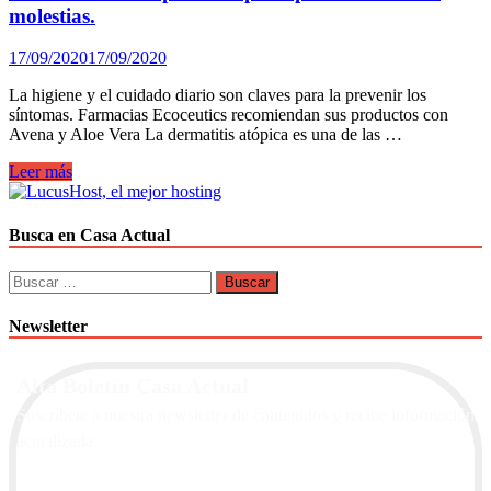
piel?
molestias.
17/09/2020
17/09/2020
La higiene y el cuidado diario son claves para la prevenir los
síntomas. Farmacias Ecoceutics recomiendan sus productos con
Avena y Aloe Vera La dermatitis atópica es una de las …
Cómo
Leer más
cuidar
las
pieles
Busca en Casa Actual
atópicas
para
Buscar:
reducir
sus
Newsletter
molestias.
Alta Boletín Casa Actual
Suscríbete a nuestra newsletter de contenidos y recibe información
actualizada.