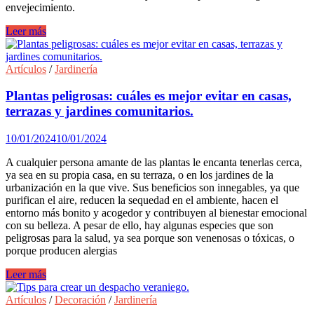
envejecimiento.
Consejos
Leer más
para
cuidar
el
Artículos
/
Jardinería
cuello
y
Plantas peligrosas: cuáles es mejor evitar en casas,
el
terrazas y jardines comunitarios.
escote
en
10/01/2024
10/01/2024
invierno.
A cualquier persona amante de las plantas le encanta tenerlas cerca,
ya sea en su propia casa, en su terraza, o en los jardines de la
urbanización en la que vive. Sus beneficios son innegables, ya que
purifican el aire, reducen la sequedad en el ambiente, hacen el
entorno más bonito y acogedor y contribuyen al bienestar emocional
con su belleza. A pesar de ello, hay algunas especies que son
peligrosas para la salud, ya sea porque son venenosas o tóxicas, o
porque producen alergias
Plantas
Leer más
peligrosas:
cuáles
Artículos
/
Decoración
/
Jardinería
es