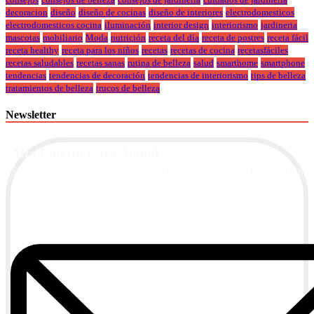
decoracion
diseño
diseño de cocinas
diseño de interiores
electrodomesticos
electrodomesticos cocina
iluminación
interior design
interiorismo
jardineria
mascotas
mobiliario
Moda
nutrición
receta del día
receta de postres
receta fácil
receta healthy
receta para los niños
recetas
recetas de cocina
recetasfáciles
recetas saludables
recetas sanas
rutina de belleza
salud
smarthome
smartphone
tendencias
tendencias de decoración
tendencias de interiorismo
tips de belleza
tratamientos de belleza
trucos de belleza
Newsletter
Alta Boletín Casa Actual
Suscríbete a nuestra newsletter de contenidos y recibe información
actualizada.