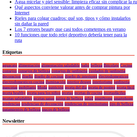
Agua micelar y piel sensible: limpieza eficaz sin complicar la r
Qué aspectos conviene valorar antes de comprar pintura por
Internet
Rieles para colgar cuadros: qué son, tipos y cómo instalarlos
sin dañar la pared
Los 7 errores beauty que casi todos cometemos en verano
10 funciones que todo reloj deportivo debería tener para la
ruta
Etiquetas
aguacate
alimentación
alimentación saludable
baño
belleza
Bricolaje
Cocina
consejos
consejos de belleza
consejos de jardineria
cuidados de jardineria
decoracion
diseño
diseño de cocinas
diseño de interiores
electrodomesticos
electrodomesticos cocina
iluminación
interior design
interiorismo
jardineria
mascotas
mobiliario
Moda
nutrición
receta del día
receta de postres
receta fácil
receta healthy
receta para los niños
recetas
recetas de cocina
recetasfáciles
recetas saludables
recetas sanas
rutina de belleza
salud
smarthome
smartphone
tendencias
tendencias de decoración
tendencias de interiorismo
tips de belleza
tratamientos de belleza
trucos de belleza
Newsletter