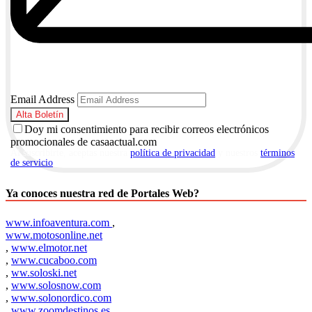
Email Address
Doy mi consentimiento para recibir correos electrónicos
promocionales de casaactual.com
Al suscribirte, aceptas nuestra
política de privacidad
y nuestros
términos
de servicio
.
Ya conoces nuestra red de Portales Web?
www.infoaventura.com
,
www.motosonline.net
,
www.elmotor.net
,
www.cucaboo.com
,
ww.soloski.net
,
www.solosnow.com
,
www.solonordico.com
,
www.zoomdestinos.es