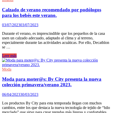
Calzado de verano recomendado por podólogos
para los bebés este verano.
03/07/2023
03/07/2023
Durante el verano, es imprescindible que los pequeños de la casa
usen un calzado adecuado, adaptado al clima y al terreno,
especialmente durante las actividades acuáticas. Por ello, Decathlon
se …
Calzado
Leer más
de
verano
recomendado
Moda
por
podólogos
Moda para moter@s: By City presenta la nueva
para
colección primavera/verano 2023.
los
bebés
06/04/2023
30/03/2023
este
verano.
Los productos By City para esta temporada llegan con muchos
cambios, entre los que destaca la nueva tecnología de tejido de “hilo
mezclado” que sirve para crear prendas más ligeras y confortables,