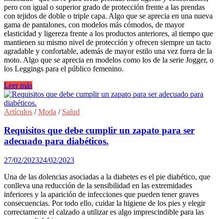
pero con igual o superior grado de protección frente a las prendas
con tejidos de doble o triple capa. Algo que se aprecia en una nueva
gama de pantalones, con modelos más cómodos, de mayor
elasticidad y ligereza frente a los productos anteriores, al tiempo que
mantienen su mismo nivel de protección y ofrecen siempre un tacto
agradable y confortable, además de mayor estilo una vez fuera de la
moto. Algo que se aprecia en modelos como los de la serie Jogger, o
los Leggings para el público femenino.
Moda
Leer más
para
moter@s:
By
Artículos
/
Moda
/
Salud
City
presenta
Requisitos que debe cumplir un zapato para ser
la
adecuado para diabéticos.
nueva
colección
27/02/2023
24/02/2023
primavera/verano
2023.
Una de las dolencias asociadas a la diabetes es el pie diabético, que
conlleva una reducción de la sensibilidad en las extremidades
inferiores y la aparición de infecciones que pueden tener graves
consecuencias. Por todo ello, cuidar la higiene de los pies y elegir
correctamente el calzado a utilizar es algo imprescindible para las