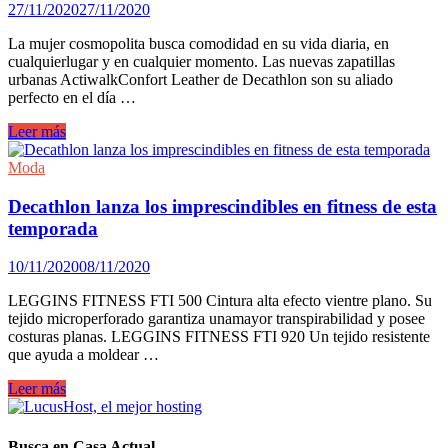
27/11/2020
27/11/2020
Made
in
La mujer cosmopolita busca comodidad en su vida diaria, en
Spain
cualquierlugar y en cualquier momento. Las nuevas zapatillas
urbanas ActiwalkConfort Leather de Decathlon son su aliado
perfecto en el día …
Actiwalk
Leer más
Confort
Leather,
Moda
el
aliado
Decathlon lanza los imprescindibles en fitness de esta
perfecto
temporada
del
street
10/11/2020
08/11/2020
style
LEGGINS FITNESS FTI 500 Cintura alta efecto vientre plano. Su
tejido microperforado garantiza unamayor transpirabilidad y posee
costuras planas. LEGGINS FITNESS FTI 920 Un tejido resistente
que ayuda a moldear …
Decathlon
Leer más
lanza
los
imprescindibles
Busca en Casa Actual