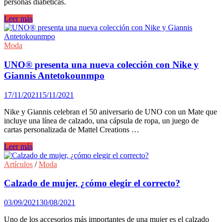
personas diabéticas.
Requisitos
Leer más
que
debe
cumplir
Moda
un
zapato
UNO® presenta una nueva colección con Nike y
para
Giannis Antetokounmpo
ser
adecuado
17/11/2021
15/11/2021
para
diabéticos.
Nike y Giannis celebran el 50 aniversario de UNO con un Mate que
incluye una línea de calzado, una cápsula de ropa, un juego de
cartas personalizada de Mattel Creations …
UNO®
Leer más
presenta
una
Artículos
/
Moda
nueva
colección
Calzado de mujer, ¿cómo elegir el correcto?
con
Nike
03/09/2021
30/08/2021
y
Giannis
Uno de los accesorios más importantes de una mujer es el calzado