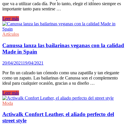
Antetokounmpo
que va a utilizar cada día. Por lo tanto, elegir el idóneo siempre es
importante tanto para sentirse …
Calzado
Leer más
de
mujer,
¿cómo
Artículos
elegir
el
Canussa lanza las bailarinas veganas con la calidad
correcto?
Made in Spain
20/04/2021
19/04/2021
Por fin un calzado tan cómodo como una zapatilla y tan elegante
como un zapato. Las bailarinas de Canussa son el complemento
ideal para cualquier ocasión, gracias a su diseño …
Canussa
Leer más
lanza
las
Moda
bailarinas
veganas
Actiwalk Confort Leather, el aliado perfecto del
con
street style
la
calidad