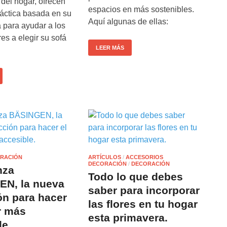
del hogar, ofrecen
espacios en más sostenibles.
ráctica basada en su
Aquí algunas de ellas:
 para ayudar a los
s a elegir su sofá
LEER MÁS
RACIÓN
ARTÍCULOS
/
ACCESORIOS
DECORACIÓN
/
DECORACIÓN
nza
Todo lo que debes
N, la nueva
saber para incorporar
ón para hacer
las flores en tu hogar
r más
esta primavera.
le.