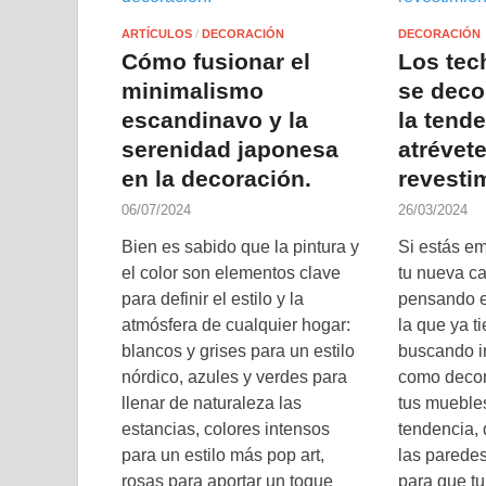
ARTÍCULOS
/
DECORACIÓN
DECORACIÓN
Cómo fusionar el
Los tec
minimalismo
se deco
escandinavo y la
la tend
serenidad japonesa
atrévet
en la decoración.
revesti
06/07/2024
26/03/2024
Bien es sabido que la pintura y
Si estás e
el color son elementos clave
tu nueva ca
para definir el estilo y la
pensando e
atmósfera de cualquier hogar:
la que ya t
blancos y grises para un estilo
buscando i
nórdico, azules y verdes para
como decor
llenar de naturaleza las
tus mueble
estancias, colores intensos
tendencia, 
para un estilo más pop art,
las paredes
rosas para aportar un toque
para que tu