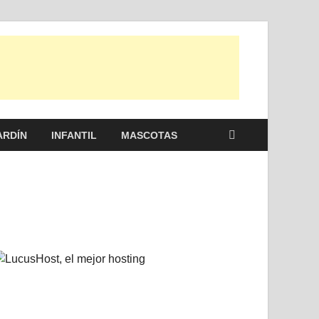
 otras, para disfrutar de la viada y de tu casa.
ARDÍN
INFANTIL
MASCOTAS