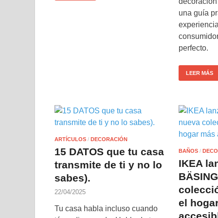
decoración 
una guía p
experiencia
consumidore
perfecto.
LEER MÁS
ARTÍCULOS
/
DECORACIÓN
15 DATOS que tu casa
BAÑOS
/
DECO
IKEA la
transmite de ti y no lo
BÄSINGE
sabes).
colecci
22/04/2025
el hoga
Tu casa habla incluso cuando
accesib