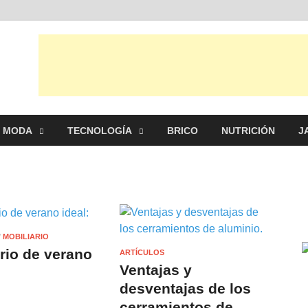
al
s, ideas, consejos y novedades de decoración, bricolaje, belleza entre
MODA
TECNOLOGÍA
BRICO
NUTRICIÓN
J
/
MOBILIARIO
rio de verano
ARTÍCULOS
Ventajas y
desventajas de los
cerramientos de