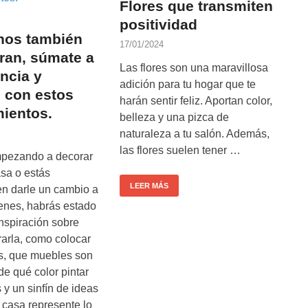
Flores que transmiten
positividad
hos también
17/01/2024
ran, súmate a
Las flores son una maravillosa
encia y
adición para tu hogar que te
e con estos
harán sentir feliz. Aportan color,
mientos.
belleza y una pizca de
naturaleza a tu salón. Además,
las flores suelen tener …
mpezando a decorar
sa o estás
LEER MÁS
n darle un cambio a
ienes, habrás estado
nspiración sobre
arla, como colocar
s, que muebles son
de qué color pintar
 y un sinfín de ideas
 casa represente lo