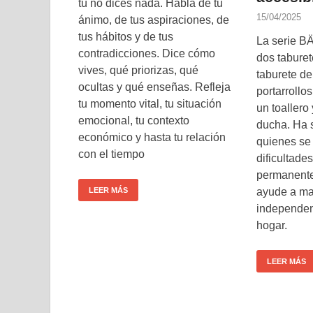
tú no dices nada. Habla de tu
15/04/2025
ánimo, de tus aspiraciones, de
tus hábitos y de tus
La serie B
contradicciones. Dice cómo
dos taburet
vives, qué priorizas, qué
taburete de
ocultas y qué enseñas. Refleja
portarrollo
tu momento vital, tu situación
un toallero
emocional, tu contexto
ducha. Ha 
económico y hasta tu relación
quienes se 
con el tiempo
dificultade
permanente
LEER MÁS
ayude a ma
independen
hogar.
LEER MÁS