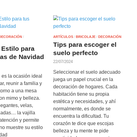
DECORACIÓN
/
ARTÍCULOS
/
BRICOLAJE
/
DECORACIÓN
Tips para escoger el
 Estilo para
suelo perfecto
as de Navidad
22/07/2024
Seleccionar el suelo adecuado
es la ocasión ideal
juega un papel crucial en la
r, reunir a familia y
decoración de hogares. Cada
torno a una mesa
habitación tiene su propia
on mimo y belleza.
estética y necesidades, y ahí
egantes, velas,
normalmente, es donde se
nadas… la vajilla
encuentra la dificultad. Tu
atención y permite
corazón te dice que escojas
no muestre su estilo
belleza y tu mente te pide
idad