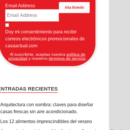
Email Address
Doy mi consentimiento para recibir
correos electrónicos promocionales de
casaactual.com
Al suscribirte, aceptas nuestra
política de
privacidad
y nuestros
términos de servicio
.
ENTRADAS RECIENTES
Arquitectura con sombra: claves para diseñar
casas frescas sin aire acondicionado.
Los 12 alimentos imprescindibles del verano