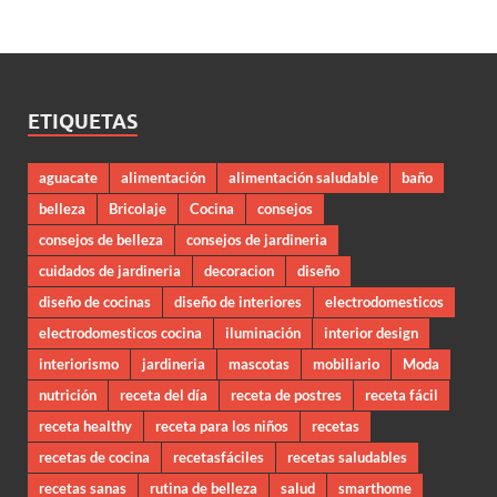
ETIQUETAS
aguacate
alimentación
alimentación saludable
baño
belleza
Bricolaje
Cocina
consejos
consejos de belleza
consejos de jardineria
cuidados de jardineria
decoracion
diseño
diseño de cocinas
diseño de interiores
electrodomesticos
electrodomesticos cocina
iluminación
interior design
interiorismo
jardineria
mascotas
mobiliario
Moda
nutrición
receta del día
receta de postres
receta fácil
receta healthy
receta para los niños
recetas
recetas de cocina
recetasfáciles
recetas saludables
recetas sanas
rutina de belleza
salud
smarthome