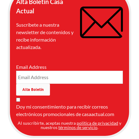
Alta Boletín Casa
Actual
Suscríbete a nuestra
newsletter de contenidos y
recibe información
actualizada.
Email Address
Doy mi consentimiento para recibir correos
electrónicos promocionales de casaactual.com
Al suscribirte, aceptas nuestra
política de privacidad
y
nuestros
términos de servicio
.