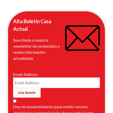
Alta Boletín Casa
Actual
Suscríbete a nuestra
newsletter de contenidos y
recibe información
actualizada.
Email Address
Doy mi consentimiento para recibir correos
electrónicos promocionales de casaactual.com