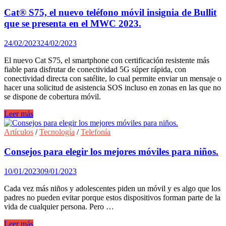
los
papás
Cat® S75, el nuevo teléfono móvil insignia de Bullit
más
que se presenta en el MWC 2023.
techies.
24/02/2023
24/02/2023
El nuevo Cat S75, el smartphone con certificación resistente más
fiable para disfrutar de conectividad 5G súper rápida, con
conectividad directa con satélite, lo cual permite enviar un mensaje o
hacer una solicitud de asistencia SOS incluso en zonas en las que no
se dispone de cobertura móvil.
Cat®
Leer más
S75,
el
Artículos
/
Tecnología
/
Telefonía
nuevo
teléfono
Consejos para elegir los mejores móviles para niños.
móvil
insignia
10/01/2023
09/01/2023
de
Bullit
Cada vez más niños y adolescentes piden un móvil y es algo que los
que
padres no pueden evitar porque estos dispositivos forman parte de la
se
vida de cualquier persona. Pero …
presenta
en
Consejos
Leer más