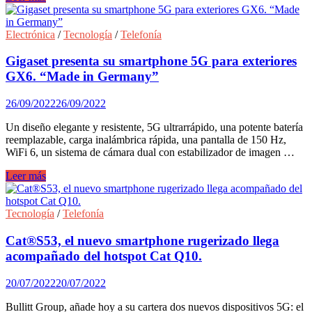
el
para
MWC
elegir
2023.
los
Electrónica
/
Tecnología
/
Telefonía
mejores
móviles
Gigaset presenta su smartphone 5G para exteriores
para
GX6. “Made in Germany”
niños.
26/09/2022
26/09/2022
Un diseño elegante y resistente, 5G ultrarrápido, una potente batería
reemplazable, carga inalámbrica rápida, una pantalla de 150 Hz,
WiFi 6, un sistema de cámara dual con estabilizador de imagen …
Gigaset
Leer más
presenta
su
smartphone
Tecnología
/
Telefonía
5G
para
Cat®S53, el nuevo smartphone rugerizado llega
exteriores
acompañado del hotspot Cat Q10.
GX6.
“Made
20/07/2022
20/07/2022
in
Germany”
Bullitt Group, añade hoy a su cartera dos nuevos dispositivos 5G: el