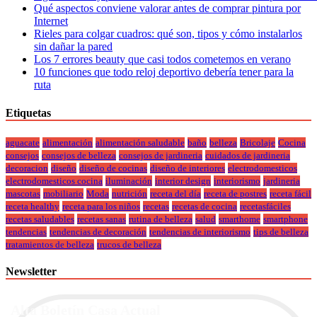
Qué aspectos conviene valorar antes de comprar pintura por
Internet
Rieles para colgar cuadros: qué son, tipos y cómo instalarlos
sin dañar la pared
Los 7 errores beauty que casi todos cometemos en verano
10 funciones que todo reloj deportivo debería tener para la
ruta
Etiquetas
aguacate
alimentación
alimentación saludable
baño
belleza
Bricolaje
Cocina
consejos
consejos de belleza
consejos de jardineria
cuidados de jardineria
decoracion
diseño
diseño de cocinas
diseño de interiores
electrodomesticos
electrodomesticos cocina
iluminación
interior design
interiorismo
jardineria
mascotas
mobiliario
Moda
nutrición
receta del día
receta de postres
receta fácil
receta healthy
receta para los niños
recetas
recetas de cocina
recetasfáciles
recetas saludables
recetas sanas
rutina de belleza
salud
smarthome
smartphone
tendencias
tendencias de decoración
tendencias de interiorismo
tips de belleza
tratamientos de belleza
trucos de belleza
Newsletter
Alta Boletín Casa Actual