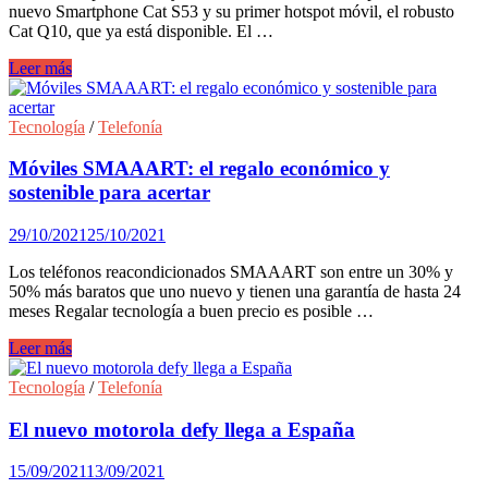
nuevo Smartphone Cat S53 y su primer hotspot móvil, el robusto
Cat Q10, que ya está disponible. El …
Cat®S53,
Leer más
el
nuevo
smartphone
Tecnología
/
Telefonía
rugerizado
llega
Móviles SMAAART: el regalo económico y
acompañado
sostenible para acertar
del
hotspot
29/10/2021
25/10/2021
Cat
Q10.
Los teléfonos reacondicionados SMAAART son entre un 30% y
50% más baratos que uno nuevo y tienen una garantía de hasta 24
meses Regalar tecnología a buen precio es posible …
Móviles
Leer más
SMAAART:
el
Tecnología
/
Telefonía
regalo
económico
El nuevo motorola defy llega a España
y
sostenible
15/09/2021
13/09/2021
para