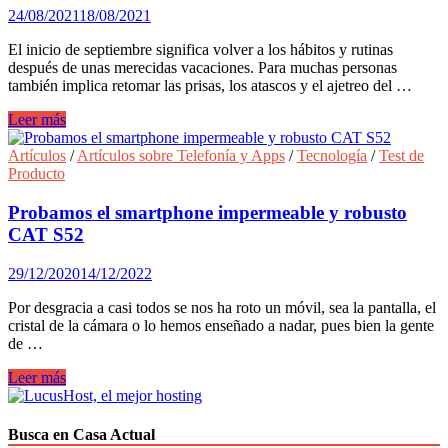
a
24/08/2021
18/08/2021
la
rutina
El inicio de septiembre significa volver a los hábitos y rutinas
después de unas merecidas vacaciones. Para muchas personas
también implica retomar las prisas, los atascos y el ajetreo del …
Vuelta
Leer más
a
la
Artículos
/
Artículos sobre Telefonía y Apps
/
Tecnología
/
Test de
rutina:
Producto
teléfonos
para
Probamos el smartphone impermeable y robusto
volver
CAT S52
al
trabajo
29/12/2020
14/12/2022
de
forma
Por desgracia a casi todos se nos ha roto un móvil, sea la pantalla, el
segura
cristal de la cámara o lo hemos enseñado a nadar, pues bien la gente
de …
Probamos
Leer más
el
smartphone
impermeable
Busca en Casa Actual