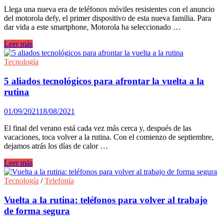
acertar
Llega una nueva era de teléfonos móviles resistentes con el anuncio
del motorola defy, el primer dispositivo de esta nueva familia. Para
dar vida a este smartphone, Motorola ha seleccionado …
El
Leer más
nuevo
motorola
Tecnología
defy
llega
5 aliados tecnológicos para afrontar la vuelta a la
a
rutina
España
01/09/2021
18/08/2021
El final del verano está cada vez más cerca y, después de las
vacaciones, toca volver a la rutina. Con el comienzo de septiembre,
dejamos atrás los días de calor …
5
Leer más
aliados
tecnológicos
Tecnología
/
Telefonía
para
afrontar
Vuelta a la rutina: teléfonos para volver al trabajo
la
de forma segura
vuelta