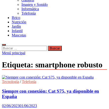
Gadgets
Imagen y Sonido
Informática
Telefonía
Brico
Nutrición
Jardín
Infantil
Mascotas
Buscar:
Menú principal
Etiqueta:
smartphone robusto
Tecnología
/
Telefonía
Siempre con conexión: Cat S75, ya disponible en
España
02/06/2023
01/06/2023