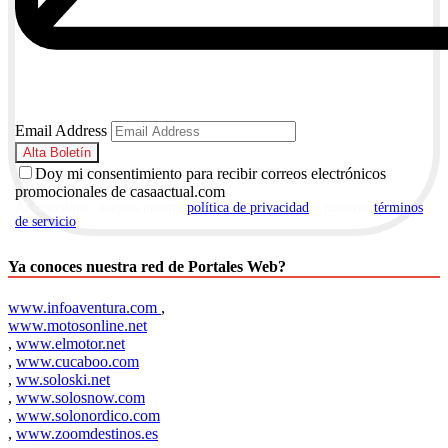
Email Address
Doy mi consentimiento para recibir correos electrónicos
promocionales de casaactual.com
Al suscribirte, aceptas nuestra
política de privacidad
y nuestros
términos
de servicio
.
Ya conoces nuestra red de Portales Web?
www.infoaventura.com
,
www.motosonline.net
,
www.elmotor.net
,
www.cucaboo.com
,
ww.soloski.net
,
www.solosnow.com
,
www.solonordico.com
,
www.zoomdestinos.es