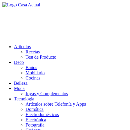
Saltar
al
casa actual
contenido
En Casaactual.com encontrarás, ideas, consejos y novedades de
decoración, bricolaje, belleza entre otras, para disfrutar de la viada y
de tu casa.
Artículos
Recetas
Test de Producto
Deco
Baños
Mobiliario
Cocinas
Belleza
Moda
Joyas y Complementos
Tecnología
Artículos sobre Telefonía y Apps
Domótica
Electrodomésticos
Electrónica
Fotografía