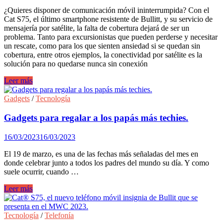
¿Quieres disponer de comunicación móvil ininterrumpida? Con el
Cat S75, el último smartphone resistente de Bullitt, y su servicio de
mensajería por satélite, la falta de cobertura dejará de ser un
problema. Tanto para excursionistas que pueden perderse y necesitar
un rescate, como para los que sienten ansiedad si se quedan sin
cobertura, entre otros ejemplos, la conectividad por satélite es la
solución para no quedarse nunca sin conexión
Siempre
Leer más
con
conexión:
Gadgets
/
Tecnología
Cat
S75,
Gadgets para regalar a los papás más techies.
ya
disponible
16/03/2023
16/03/2023
en
España
El 19 de marzo, es una de las fechas más señaladas del mes en
donde celebrar junto a todos los padres del mundo su día. Y como
suele ocurrir, cuando …
Gadgets
Leer más
para
regalar
a
Tecnología
/
Telefonía