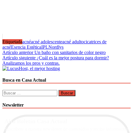
Etiquetada
acné
acné adolescente
acné adulto
cicatrices de
acné
Esencia Estética
IPL
Nordlys
Navegación
Artículo anterior
Un baño con sanitarios de color negro
Artículo siguiente
¿Cuál es la mejor postura para dormir?
de
Analizamos los pros y contras.
entradas
Busca en Casa Actual
Buscar:
Newsletter
Alta Boletín Casa Actual
Suscríbete a nuestra newsletter de contenidos y recibe información