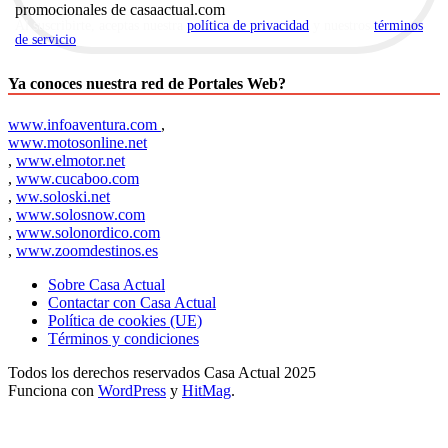
promocionales de casaactual.com
Al suscribirte, aceptas nuestra
política de privacidad
y nuestros
términos
de servicio
.
Ya conoces nuestra red de Portales Web?
www.infoaventura.com
,
www.motosonline.net
,
www.elmotor.net
,
www.cucaboo.com
,
ww.soloski.net
,
www.solosnow.com
,
www.solonordico.com
,
www.zoomdestinos.es
Sobre Casa Actual
Contactar con Casa Actual
Política de cookies (UE)
Términos y condiciones
Todos los derechos reservados Casa Actual 2025
Funciona con
WordPress
y
HitMag
.