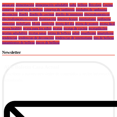
aguacate
alimentación
alimentación saludable
baño
belleza
Bricolaje
Cocina
consejos
consejos de belleza
consejos de jardineria
cuidados de jardineria
decoracion
diseño
diseño de cocinas
diseño de interiores
electrodomesticos
electrodomesticos cocina
iluminación
interior design
interiorismo
jardineria
mascotas
mobiliario
Moda
nutrición
receta del día
receta de postres
receta fácil
receta healthy
receta para los niños
recetas
recetas de cocina
recetasfáciles
recetas saludables
recetas sanas
rutina de belleza
salud
smarthome
smartphone
tendencias
tendencias de decoración
tendencias de interiorismo
tips de belleza
tratamientos de belleza
trucos de belleza
Newsletter
Alta Boletín Casa Actual
Suscríbete a nuestra newsletter de contenidos y recibe información
actualizada.