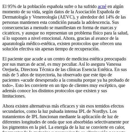
El 95% de la población española sufre o ha sufrido
acné
en algún
momento de su vida, según datos de la Asociación Española de
Dermatología y Venereología (AEVC), y alrededor del 14% de las
personas mantienen esta condición pasada la adolescencia. Sus
consecuencias a menudo se manifiestan en forma de marcas y
cicatrices, y aunque no representan un problema físico para la salud,
sí lo suponen a nivel emocional. Ahora, gracias al avance de la
aparatología médico-estética, existen protocolos que ofrecen una
solución efectiva sin apenas tiempo de recuperación.
El paciente que acude a un centro de medicina estética preocupado
por sus marcas de acné, es muy peculiar. Así lo asegura Vanessa
Orejuela, Directora Técnica de las clínicas Esencia Estética. En sus
más de 5 años de trayectoria, ha observado que este tipo de
pacientes «acude desesperado a la consulta porque ya ha probado de
todo». Esto les convierte en un tipo de clientes muy escéptico, que
además conoce los distintos protocolos que existen y sus
limitaciones.
Ahora existen alternativas más eficaces y sin esos temidos efectos
secundarios, como la luz pulsada intensa IPL de Nordlys. Los
tratamientos de IPL funcionan mediante la aplicación de luz de
diferentes longitudes de onda que son absorbidas selectivamente por
los pigmentos en la piel. La energía de la luz se convierte en calor,