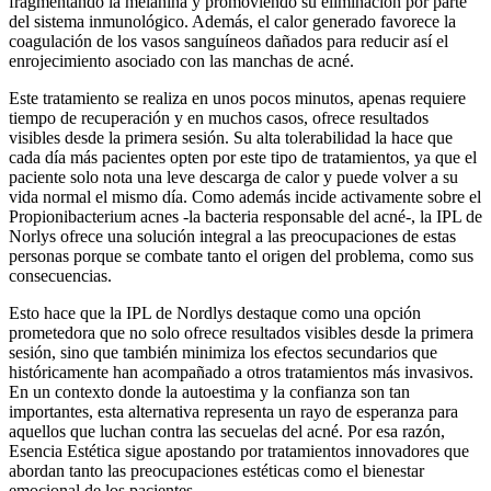
fragmentando la melanina y promoviendo su eliminación por parte
del sistema inmunológico. Además, el calor generado favorece la
coagulación de los vasos sanguíneos dañados para reducir así el
enrojecimiento asociado con las manchas de acné.
Este tratamiento se realiza en unos pocos minutos, apenas requiere
tiempo de recuperación y en muchos casos, ofrece resultados
visibles desde la primera sesión. Su alta tolerabilidad la hace que
cada día más pacientes opten por este tipo de tratamientos, ya que el
paciente solo nota una leve descarga de calor y puede volver a su
vida normal el mismo día. Como además incide activamente sobre el
Propionibacterium acnes -la bacteria responsable del acné-, la IPL de
Norlys ofrece una solución integral a las preocupaciones de estas
personas porque se combate tanto el origen del problema, como sus
consecuencias.
Esto hace que la IPL de Nordlys destaque como una opción
prometedora que no solo ofrece resultados visibles desde la primera
sesión, sino que también minimiza los efectos secundarios que
históricamente han acompañado a otros tratamientos más invasivos.
En un contexto donde la autoestima y la confianza son tan
importantes, esta alternativa representa un rayo de esperanza para
aquellos que luchan contra las secuelas del acné. Por esa razón,
Esencia Estética sigue apostando por tratamientos innovadores que
abordan tanto las preocupaciones estéticas como el bienestar
emocional de los pacientes.