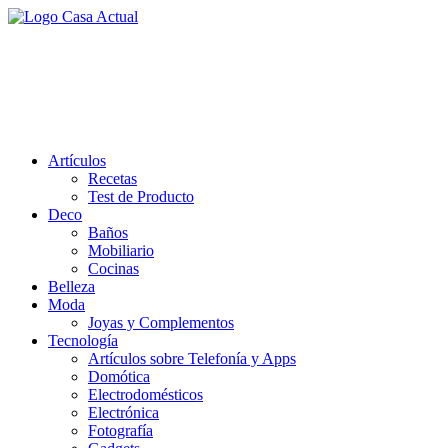
Saltar
al
casa actual
contenido
En Casaactual.com encontrarás, ideas, consejos y novedades de
decoración, bricolaje, belleza entre otras, para disfrutar de la viada y
de tu casa.
Artículos
Recetas
Test de Producto
Deco
Baños
Mobiliario
Cocinas
Belleza
Moda
Joyas y Complementos
Tecnología
Artículos sobre Telefonía y Apps
Domótica
Electrodomésticos
Electrónica
Fotografía