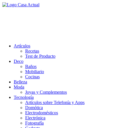
Saltar
al
casa actual
contenido
En Casaactual.com encontrarás, ideas, consejos y novedades de
decoración, bricolaje, belleza entre otras, para disfrutar de la viada y
de tu casa.
Artículos
Recetas
Test de Producto
Deco
Baños
Mobiliario
Cocinas
Belleza
Moda
Joyas y Complementos
Tecnología
Artículos sobre Telefonía y Apps
Domótica
Electrodomésticos
Electrónica
Fotografía