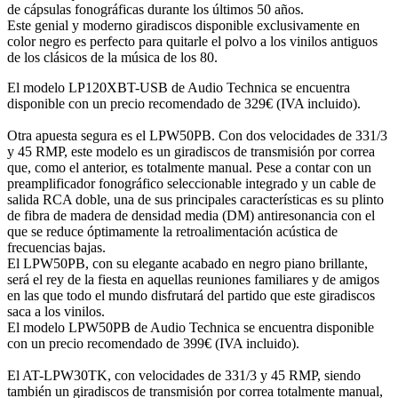
de cápsulas fonográficas durante los últimos 50 años.
Este genial y moderno giradiscos disponible exclusivamente en
color negro es perfecto para quitarle el polvo a los vinilos antiguos
de los clásicos de la música de los 80.
El modelo LP120XBT-USB de Audio Technica se encuentra
disponible con un precio recomendado de 329€ (IVA incluido).
Otra apuesta segura es el LPW50PB. Con dos velocidades de 331/3
y 45 RMP, este modelo es un giradiscos de transmisión por correa
que, como el anterior, es totalmente manual. Pese a contar con un
preamplificador fonográfico seleccionable integrado y un cable de
salida RCA doble, una de sus principales características es su plinto
de fibra de madera de densidad media (DM) antiresonancia con el
que se reduce óptimamente la retroalimentación acústica de
frecuencias bajas.
El LPW50PB, con su elegante acabado en negro piano brillante,
será el rey de la fiesta en aquellas reuniones familiares y de amigos
en las que todo el mundo disfrutará del partido que este giradiscos
saca a los vinilos.
El modelo LPW50PB de Audio Technica se encuentra disponible
con un precio recomendado de 399€ (IVA incluido).
El AT-LPW30TK, con velocidades de 331/3 y 45 RMP, siendo
también un giradiscos de transmisión por correa totalmente manual,