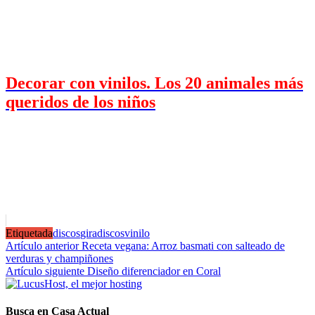
Decorar con vinilos. Los 20 animales más
queridos de los niños
Etiquetada
discos
giradiscos
vinilo
Navegación
Artículo anterior
Receta vegana: Arroz basmati con salteado de
verduras y champiñones
de
Artículo siguiente
Diseño diferenciador en Coral
entradas
Busca en Casa Actual