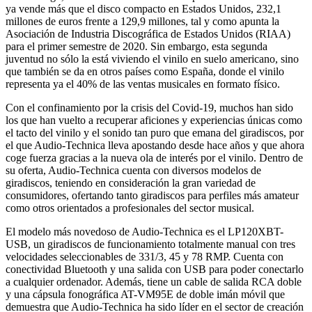
ya vende más que el disco compacto en Estados Unidos, 232,1
millones de euros frente a 129,9 millones, tal y como apunta la
Asociación de Industria Discográfica de Estados Unidos (RIAA)
para el primer semestre de 2020. Sin embargo, esta segunda
juventud no sólo la está viviendo el vinilo en suelo americano, sino
que también se da en otros países como España, donde el vinilo
representa ya el 40% de las ventas musicales en formato físico.
Con el confinamiento por la crisis del Covid-19, muchos han sido
los que han vuelto a recuperar aficiones y experiencias únicas como
el tacto del vinilo y el sonido tan puro que emana del giradiscos, por
el que Audio-Technica lleva apostando desde hace años y que ahora
coge fuerza gracias a la nueva ola de interés por el vinilo. Dentro de
su oferta, Audio-Technica cuenta con diversos modelos de
giradiscos, teniendo en consideración la gran variedad de
consumidores, ofertando tanto giradiscos para perfiles más amateur
como otros orientados a profesionales del sector musical.
El modelo más novedoso de Audio-Technica es el LP120XBT-
USB, un giradiscos de funcionamiento totalmente manual con tres
velocidades seleccionables de 331/3, 45 y 78 RMP. Cuenta con
conectividad Bluetooth y una salida con USB para poder conectarlo
a cualquier ordenador. Además, tiene un cable de salida RCA doble
y una cápsula fonográfica AT-VM95E de doble imán móvil que
demuestra que Audio-Technica ha sido líder en el sector de creación