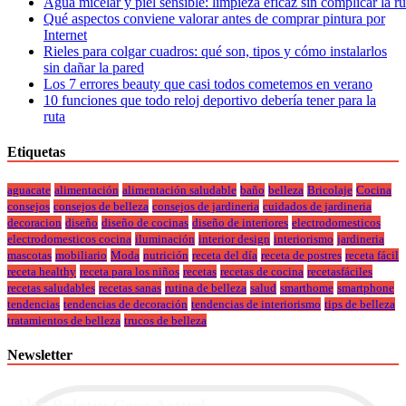
Agua micelar y piel sensible: limpieza eficaz sin complicar la r
Qué aspectos conviene valorar antes de comprar pintura por
Internet
Rieles para colgar cuadros: qué son, tipos y cómo instalarlos
sin dañar la pared
Los 7 errores beauty que casi todos cometemos en verano
10 funciones que todo reloj deportivo debería tener para la
ruta
Etiquetas
aguacate
alimentación
alimentación saludable
baño
belleza
Bricolaje
Cocina
consejos
consejos de belleza
consejos de jardineria
cuidados de jardineria
decoracion
diseño
diseño de cocinas
diseño de interiores
electrodomesticos
electrodomesticos cocina
iluminación
interior design
interiorismo
jardineria
mascotas
mobiliario
Moda
nutrición
receta del día
receta de postres
receta fácil
receta healthy
receta para los niños
recetas
recetas de cocina
recetasfáciles
recetas saludables
recetas sanas
rutina de belleza
salud
smarthome
smartphone
tendencias
tendencias de decoración
tendencias de interiorismo
tips de belleza
tratamientos de belleza
trucos de belleza
Newsletter
Alta Boletín Casa Actual