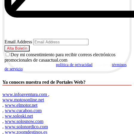
Email Address
Doy mi consentimiento para recibir correos electrónicos
promocionales de casaactual.com
Al suscribirte, aceptas nuestra
política de privacidad
y nuestros
términos
de servicio
.
Ya conoces nuestra red de Portales Web?
www.infoaventura.com
,
www.motosonline.net
,
www.elmotor.net
,
www.cucaboo.com
,
ww.soloski.net
,
www.solosnow.com
,
www.solonordico.com
,
www.zoomdestinos.es