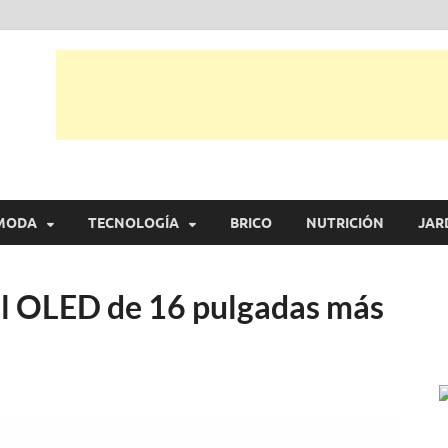
tual
trarás, ideas, consejos y novedades de decoración, bricolaje, belleza entr
MODA
TECNOLOGÍA
BRICO
NUTRICIÓN
JAR
til OLED de 16 pulgadas más