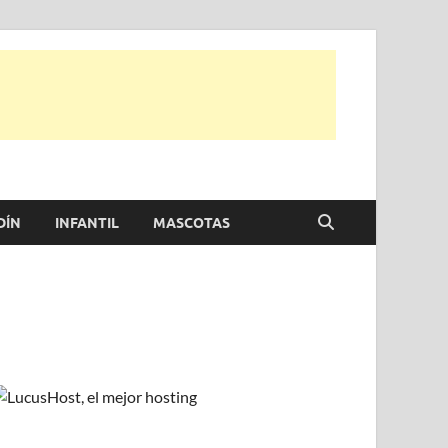
e otras, para disfrutar de la viada y de tu casa.
DÍN
INFANTIL
MASCOTAS