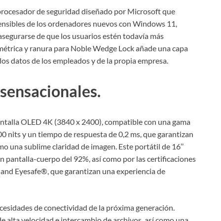
procesador de seguridad diseñado por Microsoft que
 sensibles de los ordenadores nuevos con Windows 11,
 asegurarse de que los usuarios estén todavía más
iométrica y ranura para Noble Wedge Lock añade una capa
 los datos de los empleados y de la propia empresa.
 sensacionales.
pantalla OLED 4K (3840 x 2400), compatible con una gama
0 nits y un tiempo de respuesta de 0,2 ms, que garantizan
mo una sublime claridad de imagen. Este portátil de 16’’
ón pantalla-cuerpo del 92%, así como por las certificaciones
nd Eyesafe®, que garantizan una experiencia de
cesidades de conectividad de la próxima generación.
e alta velocidad e intercambio de archivos, así como una