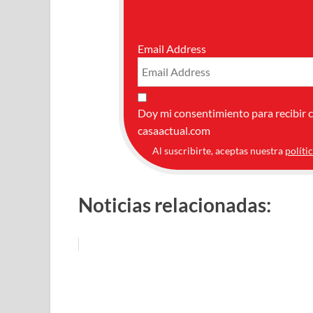
Email Address
Doy mi consentimiento para recibir 
casaactual.com
Al suscribirte, aceptas nuestra
políti
Noticias relacionadas: