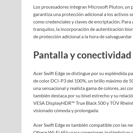
Los procesadores integran Microsoft Pluton, un 
garantiza una protección adicional a los activos
como credenciales y claves de encriptación. Para
tranquilos, la incorporación de autenticación b
de protección adicional a la hora de salvaguardar
Pantalla y conectividad
Acer Swift Edge se distingue por su espléndida 
de color DCI-P3 del 100%, un brillo máximo de 50
una sensacional y realista gama de colores, así co
también destaca por su bisel estrecho y su relaci
VESA DisplayHDR™ True Black 500 y TÜV Rheinla
visionado cómoda y prolongada.
Acer Swift Edge es también compatible con las ne
Ofrece Wi-Fi 6Eiv para conexiones inalámbricas d