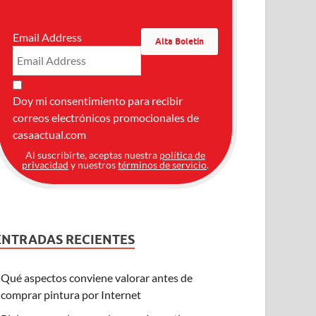
Email Address
Doy mi consentimiento para recibir
correos electrónicos promocionales de
casaactual.com
Al suscribirte, aceptas nuestra
política de
privacidad
y nuestros
términos de servicio
.
ENTRADAS RECIENTES
Qué aspectos conviene valorar antes de
comprar pintura por Internet