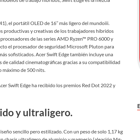
), el portátil OLED de 16’’ más ligero del mundoiii.
 productivas y creativas de los trabajadores híbridos
por procesadores de las series AMD Ryzen™ PRO 6000 y
to el procesador de seguridad Microsoft Pluton para
más sofisticados. Acer Swift Edge también incluye una
de calidad cinematográficas gracias a su compatibilidad
lo máximo de 500 nits.
Acer Swift Edge ha recibido los premios Red Dot 2022 y
do y ultraligero.
 diseño sencillo pero estilizado. Con un peso de solo 1,17 kg
un chasis ultraligero de aluminio y magnesio (aleación Mg-