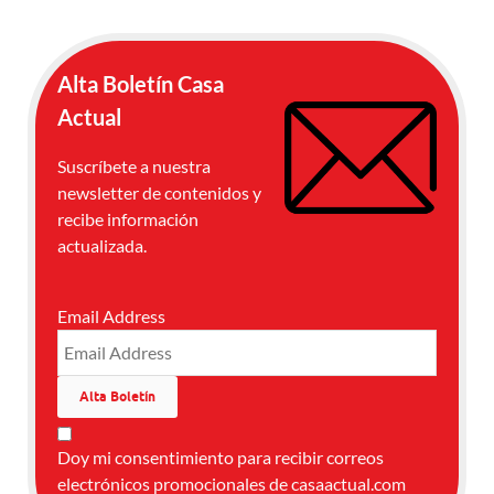
Alta Boletín Casa
Actual
Suscríbete a nuestra
newsletter de contenidos y
recibe información
actualizada.
Email Address
Doy mi consentimiento para recibir correos
electrónicos promocionales de casaactual.com