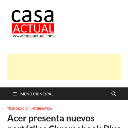
casa actual
En Casaactual.com encontrarás,
ideas, consejos y novedades de
decoración, bricolaje, belleza entre
otras, para disfrutar de la viada y de
tu casa.
MENÚ PRINCIPAL
TECNOLOGÍA
/
INFORMÁTICA
Acer presenta nuevos