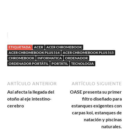
ETIQUETADA
ACER
ACER CHROMEBOOK
ACER CHROMEBOOK PLUS 514
ACER CHROMEBOOK PLUS 515
CHROMEBOOK
INFORMATICA
ORDENADOR
ORDENADOR PORTÁTIL
PORTÁTIL
TECNOLOGIA
ARTÍCULO ANTERIOR
ARTÍCULO SIGUIENTE
Así afecta la llegada del
OASE presenta su primer
otoño al eje intestino-
filtro diseñado para
cerebro
estanques exigentes con
carpas koi, estanques de
natación y piscinas
naturales.