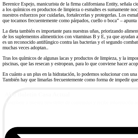
Berenice Espejo, manicurista de la firma californiana Entity, señala 
a los químicos en productos de limpieza o esmaltes es sumamente noci
nuestros esfuerzos por cuidarlas, fortalecerlas y protegerlas. Los es
que tocamos frecuentemente como párpados, cuello o boca” – apunta
La dieta también es importante para nuestras uñas, priorizando aliment
de los suplementos alimenticios con vitaminas B y E, ya que ayudan a 
es un reconocido antifúngico contra las bacterias y el segundo combate
muchas veces adoptan..
Tras los químicos de algunas lacas y productos de limpieza, y la import
piscinas, que las resecan y estropean, para lo que conviene hacer acop
En cuánto a un plus en la hidratación, lo podemos solucionar con una 
También hay que limarlas frecuentemente como forma de impedir que se
Alta Boletín Casa Actual
Suscríbete a nuestra newsletter de contenidos y recibe información a