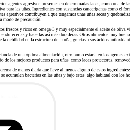
ciertos agentes agresivos presentes en determinadas lacas, como una de 
va para las uñas. Ingredientes con sustancias cancerígenas como el for
maltes agresivos contribuyen a que tengamos unas uñas secas y quebradi
 a modo de precaución.
os frescos y ricos en omega-3 y muy especialmente el aceite de oliva vi
endurecerlas y hacerlas así más duraderas. Otros alimentos muy buenos s
 la debilidad en la estructura de la uña, gracias a sus ácidos antioxid
ancia de una óptima alimentación, otro punto estaría en los agentes exte
io de los mejores productos para uñas, como lacas protectoras, removedo
crema de manos diaria que lleve al menos alguno de estos ingredientes: a
 acumulen bacterias en las uñas y bajo estas, algo habitual con los h
ctualizada.