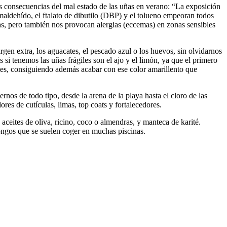
las consecuencias del mal estado de las uñas en verano: “La exposición
maldehído, el ftalato de dibutilo (DBP) y el tolueno empeoran todos
zas, pero también nos provocan alergias (eccemas) en zonas sensibles
rgen extra, los aguacates, el pescado azul o los huevos, sin olvidarnos
i tenemos las uñas frágiles son el ajo y el limón, ya que el primero
antes, consiguiendo además acabar con ese color amarillento que
rnos de todo tipo, desde la arena de la playa hasta el cloro de las
res de cutículas, limas, top coats y fortalecedores.
ceites de oliva, ricino, coco o almendras, y manteca de karité.
ongos que se suelen coger en muchas piscinas.