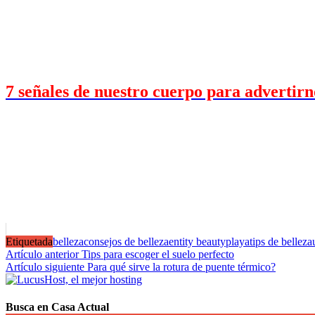
7 señales de nuestro cuerpo para advertirno
Etiquetada
belleza
consejos de belleza
entity beauty
playa
tips de belleza
Navegación
Artículo anterior
Tips para escoger el suelo perfecto
Artículo siguiente
Para qué sirve la rotura de puente térmico?
de
entradas
Busca en Casa Actual