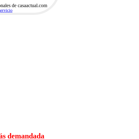
onales de casaactual.com
servicio
.
 más demandada