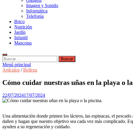
Gadgets
Imagen y Sonido
Informática
Telefonía
Brico
Nutrición
Jardín
Infantil
Mascotas
Buscar:
Menú principal
Artículos
/
Belleza
Cómo cuidar nuestras uñas en la playa o la
22/07/2024
17/07/2024
Una alimentación donde primen los lácteos, las espinacas, el pescado a
dañen y hagan que nuestro objetivo sea cada vez más complicado. Espe
ayuden a su regeneración y cuidado.