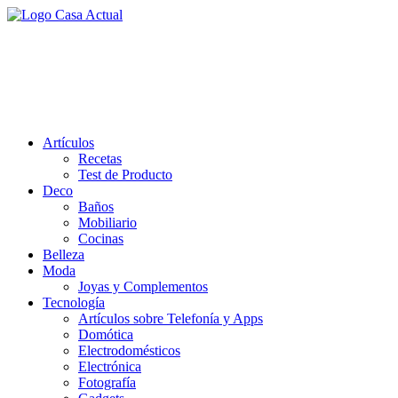
Saltar
al
casa actual
contenido
En Casaactual.com encontrarás, ideas, consejos y novedades de decoració
Artículos
Recetas
Test de Producto
Deco
Baños
Mobiliario
Cocinas
Belleza
Moda
Joyas y Complementos
Tecnología
Artículos sobre Telefonía y Apps
Domótica
Electrodomésticos
Electrónica
Fotografía