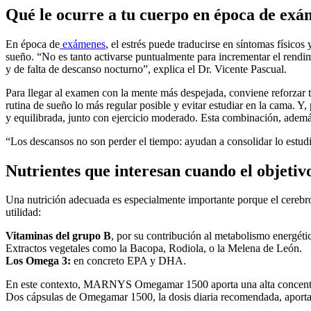
Qué le ocurre a tu cuerpo en época de exá
En época de
exámenes
, el estrés puede traducirse en síntomas físico
sueño. “No es tanto activarse puntualmente para incrementar el rendi
y de falta de descanso nocturno”, explica el Dr. Vicente Pascual.
Para llegar al examen con la mente más despejada, conviene reforzar t
rutina de sueño lo más regular posible y evitar estudiar en la cama. Y,
y equilibrada, junto con ejercicio moderado. Esta combinación, además
“Los descansos no son perder el tiempo: ayudan a consolidar lo estudi
Nutrientes que interesan cuando el objeti
Una nutrición adecuada es especialmente importante porque el cerebro 
utilidad:
Vitaminas del grupo B
, por su contribución al metabolismo energétic
Extractos vegetales como la Bacopa, Rodiola, o la Melena de León.
Los Omega 3:
en concreto EPA y DHA.
En este contexto, MARNYS Omegamar 1500 aporta una alta concentra
Dos cápsulas de Omegamar 1500, la dosis diaria recomendada, aporta