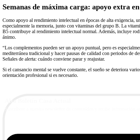
Semanas de máxima carga: apoyo extra en
Como apoyo al rendimiento intelectual en épocas de alta exigencia,
especialmente la memoria, junto con vitaminas del grupo B. La vitami
B5 contribuye al rendimiento intelectual normal. Además, incluye ro
ánimo.
“Los complementos pueden ser un apoyo puntual, pero es especialmente
mediterránea tradicional y hacer pausas de calidad con periodos de desc
Señales de alerta: cuándo conviene parar y reajustar.
Si el cansancio mental se vuelve constante, el sueño se deteriora vario
orientación profesional si es necesario.
Alta Boletín Casa Actual
Suscríbete a nuestra newsletter de contenidos y recibe información a