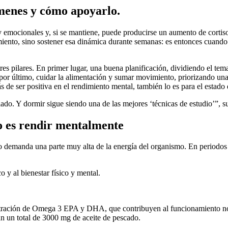
menes y cómo apoyarlo.
s y emocionales y, si se mantiene, puede producirse un aumento de cortiso
miento, sino sostener esa dinámica durante semanas: es entonces cuando
res pilares. En primer lugar, una buena planificación, dividiendo el te
 por último, cuidar la alimentación y sumar movimiento, priorizando una 
 de ser positiva en el rendimiento mental, también lo es para el estad
ado. Y dormir sigue siendo una de las mejores ‘técnicas de estudio’”, s
vo es rendir mentalmente
demanda una parte muy alta de la energía del organismo. En periodos de
o y al bienestar físico y mental.
ción de Omega 3 EPA y DHA, que contribuyen al funcionamiento norm
n un total de 3000 mg de aceite de pescado.