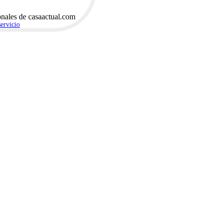
onales de casaactual.com
servicio
.