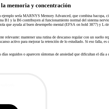
 la memoria y concentración
 un ejemplo sería MARNYS Memory Advanced, que combina bacopa, citico
na B1 y la B6 contribuyen al funcionamiento normal del sistema nervios
diola que ayuda al buen desempeño mental (EFSA on hold 3877) y L-tiro
 relevante: mantener una rutina de descanso regular con un sueño repa
anso activo para mejorar la retención de lo estudiado. Si eso falla, es 
s días seguidos o aparecen síntomas de ansiedad que dificultan el día a 
ctualizada.