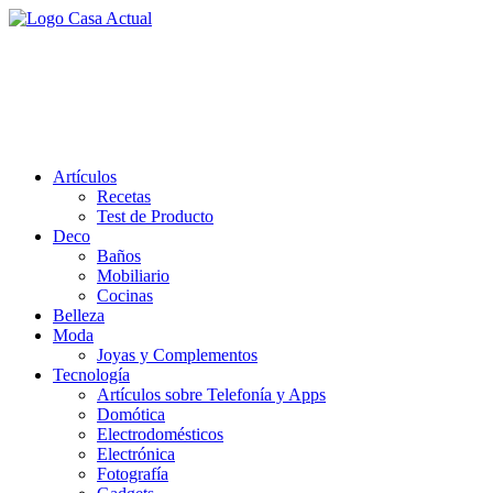
Saltar
al
casa actual
contenido
En Casaactual.com encontrarás, ideas, consejos y novedades de decoració
Artículos
Recetas
Test de Producto
Deco
Baños
Mobiliario
Cocinas
Belleza
Moda
Joyas y Complementos
Tecnología
Artículos sobre Telefonía y Apps
Domótica
Electrodomésticos
Electrónica
Fotografía