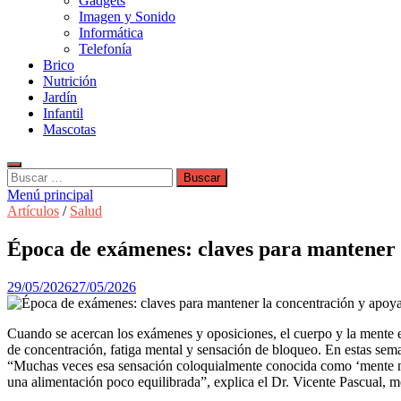
Gadgets
Imagen y Sonido
Informática
Telefonía
Brico
Nutrición
Jardín
Infantil
Mascotas
Buscar:
Menú principal
Artículos
/
Salud
Época de exámenes: claves para mantener 
29/05/2026
27/05/2026
Cuando se acercan los exámenes y oposiciones, el cuerpo y la mente ent
de concentración, fatiga mental y sensación de bloqueo. En estas seman
“Muchas veces esa sensación coloquialmente conocida como ‘mente nubl
una alimentación poco equilibrada”, explica el Dr. Vicente Pascual