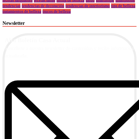
recetas saludables
recetas sanas
rutina de belleza
salud
smarthome
smartphone
tendencias
tendencias de decoración
tendencias de interiorismo
tips de belleza
tratamientos de belleza
trucos de belleza
Newsletter
Alta Boletín Casa Actual
Suscríbete a nuestra newsletter de contenidos y recibe información
actualizada.