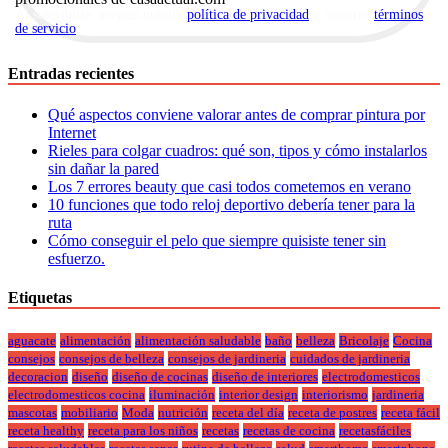
Al suscribirte, aceptas nuestra
política de privacidad
y nuestros
términos
de servicio
.
Entradas recientes
Qué aspectos conviene valorar antes de comprar pintura por
Internet
Rieles para colgar cuadros: qué son, tipos y cómo instalarlos
sin dañar la pared
Los 7 errores beauty que casi todos cometemos en verano
10 funciones que todo reloj deportivo debería tener para la
ruta
Cómo conseguir el pelo que siempre quisiste tener sin
esfuerzo.
Etiquetas
aguacate
alimentación
alimentación saludable
baño
belleza
Bricolaje
Cocina
consejos
consejos de belleza
consejos de jardineria
cuidados de jardineria
decoracion
diseño
diseño de cocinas
diseño de interiores
electrodomesticos
electrodomesticos cocina
iluminación
interior design
interiorismo
jardineria
mascotas
mobiliario
Moda
nutrición
receta del día
receta de postres
receta fácil
receta healthy
receta para los niños
recetas
recetas de cocina
recetasfáciles