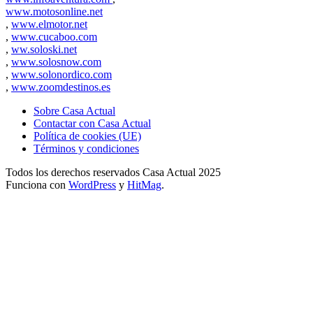
www.motosonline.net
,
www.elmotor.net
,
www.cucaboo.com
,
ww.soloski.net
,
www.solosnow.com
,
www.solonordico.com
,
www.zoomdestinos.es
Sobre Casa Actual
Contactar con Casa Actual
Política de cookies (UE)
Términos y condiciones
Todos los derechos reservados Casa Actual 2025
Funciona con
WordPress
y
HitMag
.