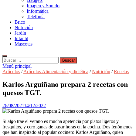
Gadgets
Imagen y Sonido
Informática
Telefonía
Brico
Nutrición
Jardín
Infantil
Mascotas
Buscar:
Menú principal
Artículos
/
Artículos Alimentación y dietética
/
Nutrición
/
Recetas
Karlos Arguiñano prepara 2 recetas con
quesos TGT.
26/08/2021
14/12/2022
Si algo trae el verano es mucha apetencia por platos ligeros y
fresquitos, y cero ganas de pasar horas en la cocina. Dos fenómenos
que han inspirado al popular cocinero Karlos Arguiñano, quien