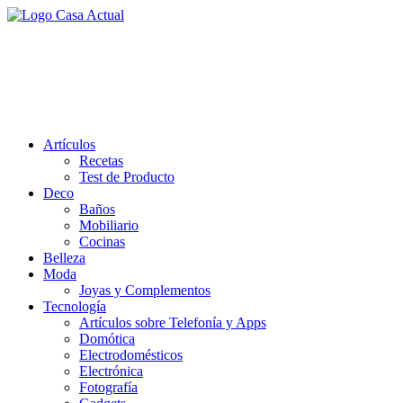
Saltar
al
casa actual
contenido
En Casaactual.com encontrarás, ideas, consejos y novedades de
decoración, bricolaje, belleza entre otras, para disfrutar de la viada y
de tu casa.
Artículos
Recetas
Test de Producto
Deco
Baños
Mobiliario
Cocinas
Belleza
Moda
Joyas y Complementos
Tecnología
Artículos sobre Telefonía y Apps
Domótica
Electrodomésticos
Electrónica
Fotografía