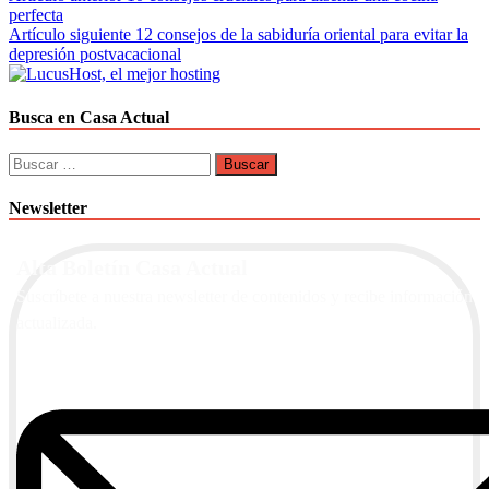
perfecta
de
Artículo siguiente
12 consejos de la sabiduría oriental para evitar la
entradas
depresión postvacacional
Busca en Casa Actual
Buscar:
Newsletter
Alta Boletín Casa Actual
Suscríbete a nuestra newsletter de contenidos y recibe información
actualizada.