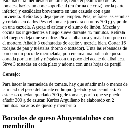
Para hacer la mermelada de tomate, retira el pedúnculo de los
tomates, hazles un corte superficial (en forma de cruz) por la parte
inferior) y escáldalos brevemente en una cazuela con agua
hirviendo. Retíralos y deja que se templen. Pela, retírales las semillas
y córtalos en dados.Pesa el tomate (quedará en unos 700 g) y ponlo
en una cazuela. Agrega el azúcar y el zumo de limón. Mezcla y
cocina los ingredientes a fuego suave durante 45 minutos. Retírala
del fuego y deja que se enfríe. Pica la albahaca y májala un poco en
el mortero. Añadir 3 cucharadas de aceite y mezcla bien. Cortar 16
rodajas de pan y tuéstalas (horno o tostador). Unta las rebanadas de
pan con un poco de mermelada, pon encima una bolita de queso
cortada por la mitad y riégalas con un poco del aceite de albahaca.
Sirve 3 tostadas en cada plato y adorna con unas hojas de perejil.
Consejo:
Para hacer la mermelada de tomate, hay que añadir más o menos de
la mitad del peso del tomate en limpio (pelado y sin semillas). En
este caso quedan quedado 700 g de tomate, por lo que se puede
añadir 300 g de azúcar. Karlos Arguiñano ha elaborado en 2
minutos: bocados de queso y membrillo
Bocados de queso Ahuyentalobos con
membrillo