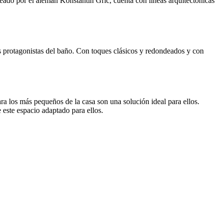
ado por el alemán Konstantin Gric, cuenta con líneas arquitectónicas
s protagonistas del baño. Con toques clásicos y redondeados y con
a los más pequeños de la casa son una solución ideal para ellos.
 este espacio adaptado para ellos.