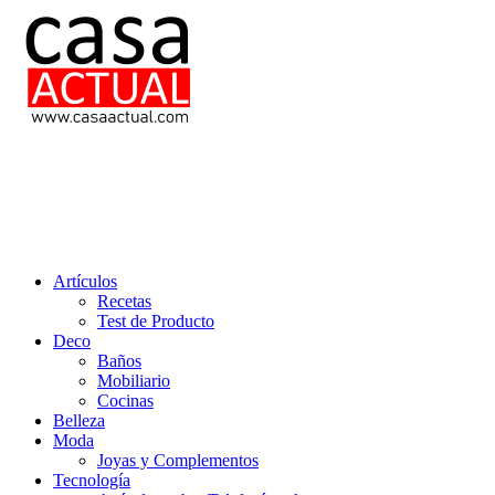
Saltar
al
contenido
casa actual
En Casaactual.com encontrarás, ideas, consejos y novedades de decoració
Artículos
Recetas
Test de Producto
Deco
Baños
Mobiliario
Cocinas
Belleza
Moda
Joyas y Complementos
Tecnología