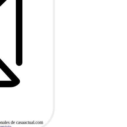
onales de casaactual.com
servicio
.