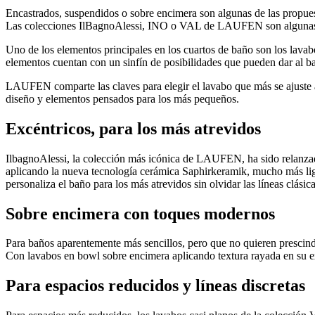
Encastrados, suspendidos o sobre encimera son algunas de las propue
Las colecciones IlBagnoAlessi, INO o VAL de LAUFEN son algunas de l
Uno de los elementos principales en los cuartos de baño son los lavabo
elementos cuentan con un sinfín de posibilidades que pueden dar al ba
LAUFEN comparte las claves para elegir el lavabo que más se ajuste a
diseño y elementos pensados para los más pequeños.
Excéntricos, para los más atrevidos
IlbagnoAlessi, la colección más icónica de LAUFEN, ha sido relanzada
aplicando la nueva tecnología cerámica Saphirkeramik, mucho más liger
personaliza el baño para los más atrevidos sin olvidar las líneas clásica
Sobre encimera con toques modernos
Para baños aparentemente más sencillos, pero que no quieren prescindi
Con lavabos en bowl sobre encimera aplicando textura rayada en su ex
Para espacios reducidos y líneas discretas