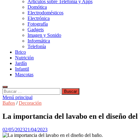
Artículos sobre Telefonía y Apps
Domótica
Electrodomésticos
Electrónica
Fotografía
Gadgets
Imagen y Sonido
Informática
Telefonía
Brico
Nutrición
Jardín
Infantil
Mascotas
Buscar:
Menú principal
Baños
/
Decoración
La importancia del lavabo en el diseño del
02/05/2023
21/04/2023