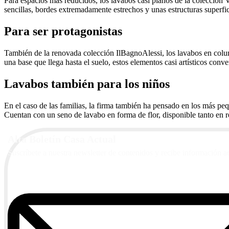
Para espacios más reducidos, los lavabos casi planos de la colección
sencillas, bordes extremadamente estrechos y unas estructuras superfic
Para ser protagonistas
También de la renovada colección IlBagnoAlessi, los lavabos en colum
una base que llega hasta el suelo, estos elementos casi artísticos conve
Lavabos también para los niños
En el caso de las familias, la firma también ha pensado en los más p
Cuentan con un seno de lavabo en forma de flor, disponible tanto en r
Alta Boletín Casa Actual
Suscríbete a nuestra newsletter de contenidos y recibe información a