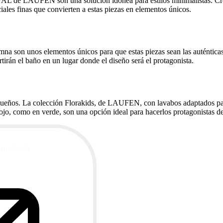
 VAL de LAUFEN son una solución idónea para estilos minimalistas. Cre
iales finas que convierten a estas piezas en elementos únicos.
na son unos elementos únicos para que estas piezas sean las auténtica
rtirán el baño en un lugar donde el diseño será el protagonista.
equeños. La colección Florakids, de LAUFEN, con lavabos adaptados par
ojo, como en verde, son una opción ideal para hacerlos protagonistas de
ctualizada.