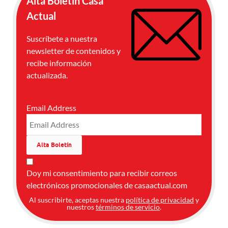
Alta Boletín Casa
Actual
Suscríbete a nuestra
newsletter de contenidos y
recibe información
actualizada.
Email Address
Doy mi consentimiento para recibir correos
electrónicos promocionales de casaactual.com
Al suscribirte, aceptas nuestra
política de privacidad
y
nuestros
términos de servicio
.