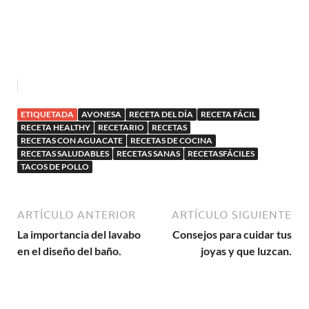
ETIQUETADA
AVONESA
RECETA DEL DÍA
RECETA FÁCIL
RECETA HEALTHY
RECETARIO
RECETAS
RECETAS CON AGUACATE
RECETAS DE COCINA
RECETAS SALUDABLES
RECETAS SANAS
RECETASFÁCILES
TACOS DE POLLO
ARTÍCULO ANTERIOR
ARTÍCULO SIGUIENTE
La importancia del lavabo
Consejos para cuidar tus
en el diseño del baño.
joyas y que luzcan.