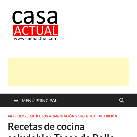
casa actual
En Casaactual.com encontrarás,
ideas, consejos y novedades de
decoración, bricolaje, belleza entre
otras, para disfrutar de la viada y de
tu casa.
MENÚ PRINCIPAL
ARTÍCULOS
/
ARTÍCULOS ALIMENTACIÓN Y DIETÉTICA
/
NUTRICIÓN
Recetas de cocina