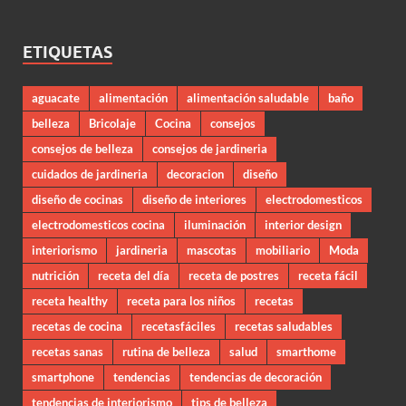
ETIQUETAS
aguacate
alimentación
alimentación saludable
baño
belleza
Bricolaje
Cocina
consejos
consejos de belleza
consejos de jardineria
cuidados de jardineria
decoracion
diseño
diseño de cocinas
diseño de interiores
electrodomesticos
electrodomesticos cocina
iluminación
interior design
interiorismo
jardineria
mascotas
mobiliario
Moda
nutrición
receta del día
receta de postres
receta fácil
receta healthy
receta para los niños
recetas
recetas de cocina
recetasfáciles
recetas saludables
recetas sanas
rutina de belleza
salud
smarthome
smartphone
tendencias
tendencias de decoración
tendencias de interiorismo
tips de belleza