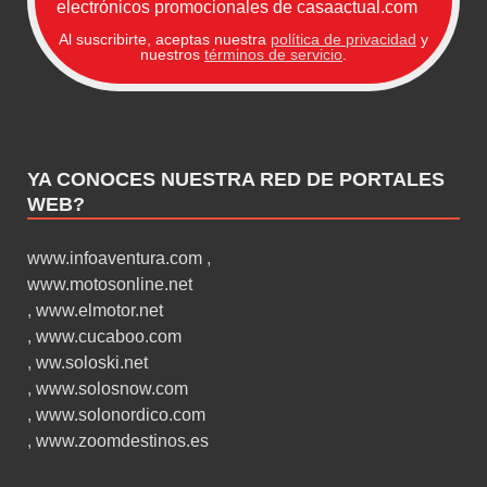
electrónicos promocionales de casaactual.com
Al suscribirte, aceptas nuestra
política de privacidad
y
nuestros
términos de servicio
.
YA CONOCES NUESTRA RED DE PORTALES
WEB?
www.infoaventura.com
,
www.motosonline.net
,
www.elmotor.net
,
www.cucaboo.com
,
ww.soloski.net
,
www.solosnow.com
,
www.solonordico.com
,
www.zoomdestinos.es