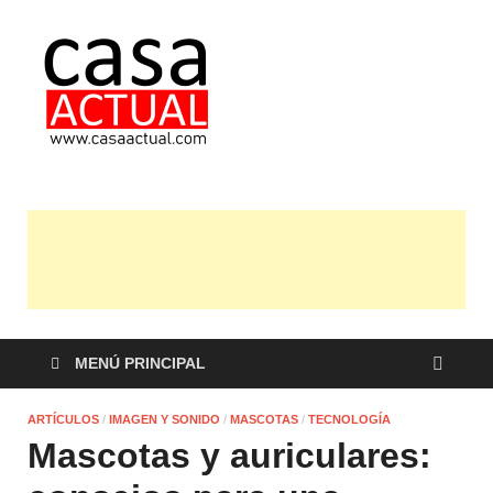
casa actual
En Casaactual.com encontrarás,
ideas, consejos y novedades de
decoración, bricolaje, belleza entre
otras, para disfrutar de la viada y
de tu casa.
MENÚ PRINCIPAL
ARTÍCULOS
/
IMAGEN Y SONIDO
/
MASCOTAS
/
TECNOLOGÍA
Mascotas y auriculares: