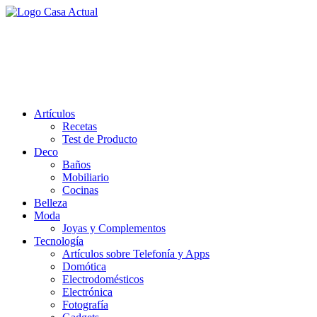
Saltar
al
casa actual
contenido
En Casaactual.com encontrarás, ideas, consejos y novedades de
decoración, bricolaje, belleza entre otras, para disfrutar de la viada y
de tu casa.
Artículos
Recetas
Test de Producto
Deco
Baños
Mobiliario
Cocinas
Belleza
Moda
Joyas y Complementos
Tecnología
Artículos sobre Telefonía y Apps
Domótica
Electrodomésticos
Electrónica
Fotografía