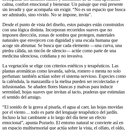
calma, confort emocional y bienestar. Un paisaje que está presente
sin invadir y que acompaña sin exigir. “No es un espacio que busca
ser admirado, sino vivido. No se impone, invita”.
Desde el punto de vista del diseño, estos paisajes están construidos
con una lógica distinta. Incorporan recorridos suaves que no
imponen dirección, zonas de sombra que protegen, materiales
naturales que envejecen con dignidad y una escala humana que
acoge sin abrumar. Se busca que cada elemento —una curva, una
piedra cálida, un rincón de silencio— actúe como parte de una
medicina silenciosa, cotidiana y no invasiva.
La vegetación se elige con criterios estéticos y terapéuticos. Las
plantas aromáticas como lavanda, salvia, romero o menta no solo
perfuman: también actúan sobre el sistema nervioso. Especies como
la caléndula, la manzanilla o la melisa pueden ser recolectadas e
infusionadas. Se añaden flores blancas y malvas para inducir
serenidad, hojas suaves que invitan al tacto, praderas que estimulan
el sentido del arraigo.
“El sonido de la grava al pisarla, el agua al caer, las hojas movidas
por el viento… todo es parte del lenguaje terapéutico del jardín.
Incluso la luz cambiante a lo largo del día tiene un efecto
emocional”, apunta Pozuelo. El entorno natural se convierte así en
un espacio multisensorial que actúa sobre la vista, el olfato, el oído,