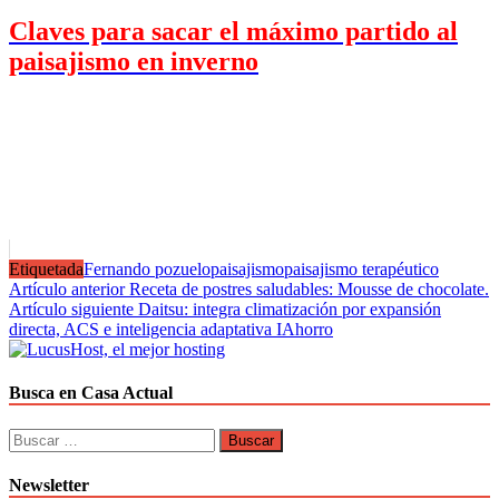
Claves para sacar el máximo partido al
paisajismo en inverno
Etiquetada
Fernando pozuelo
paisajismo
paisajismo terapéutico
Navegación
Artículo anterior
Receta de postres saludables: Mousse de chocolate.
Artículo siguiente
Daitsu: integra climatización por expansión
de
directa, ACS e inteligencia adaptativa IAhorro
entradas
Busca en Casa Actual
Buscar:
Newsletter