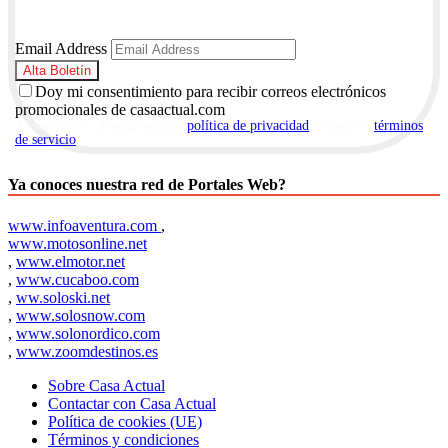
Email Address
Doy mi consentimiento para recibir correos electrónicos
promocionales de casaactual.com
Al suscribirte, aceptas nuestra
política de privacidad
y nuestros
términos
de servicio
.
Ya conoces nuestra red de Portales Web?
www.infoaventura.com
,
www.motosonline.net
,
www.elmotor.net
,
www.cucaboo.com
,
ww.soloski.net
,
www.solosnow.com
,
www.solonordico.com
,
www.zoomdestinos.es
Sobre Casa Actual
Contactar con Casa Actual
Política de cookies (UE)
Términos y condiciones