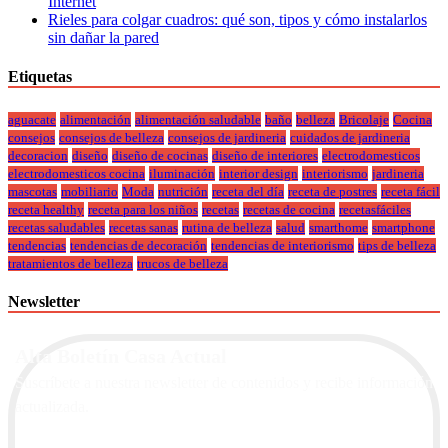
Internet
Rieles para colgar cuadros: qué son, tipos y cómo instalarlos
sin dañar la pared
Etiquetas
aguacate
alimentación
alimentación saludable
baño
belleza
Bricolaje
Cocina
consejos
consejos de belleza
consejos de jardineria
cuidados de jardineria
decoracion
diseño
diseño de cocinas
diseño de interiores
electrodomesticos
electrodomesticos cocina
iluminación
interior design
interiorismo
jardineria
mascotas
mobiliario
Moda
nutrición
receta del día
receta de postres
receta fácil
receta healthy
receta para los niños
recetas
recetas de cocina
recetasfáciles
recetas saludables
recetas sanas
rutina de belleza
salud
smarthome
smartphone
tendencias
tendencias de decoración
tendencias de interiorismo
tips de belleza
tratamientos de belleza
trucos de belleza
Newsletter
Alta Boletín Casa Actual
Suscríbete a nuestra newsletter de contenidos y recibe información
actualizada.