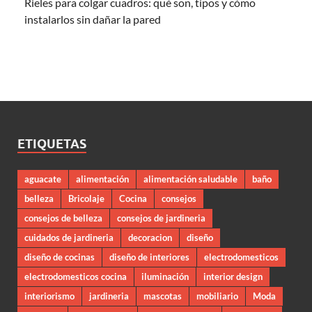
Rieles para colgar cuadros: qué son, tipos y cómo
instalarlos sin dañar la pared
ETIQUETAS
aguacate
alimentación
alimentación saludable
baño
belleza
Bricolaje
Cocina
consejos
consejos de belleza
consejos de jardineria
cuidados de jardineria
decoracion
diseño
diseño de cocinas
diseño de interiores
electrodomesticos
electrodomesticos cocina
iluminación
interior design
interiorismo
jardineria
mascotas
mobiliario
Moda