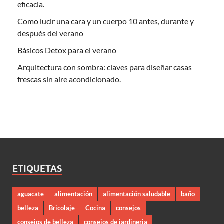
eficacia.
Como lucir una cara y un cuerpo 10 antes, durante y
después del verano
Básicos Detox para el verano
Arquitectura con sombra: claves para diseñar casas
frescas sin aire acondicionado.
ETIQUETAS
aguacate
alimentación
alimentación saludable
baño
belleza
Bricolaje
Cocina
consejos
consejos de belleza
consejos de jardineria