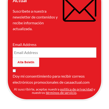
Actual
Suscríbete a nuestra
newsletter de contenidos y
recibe información
actualizada.
Email Address
Doy mi consentimiento para recibir correos
electrónicos promocionales de casaactual.com
Al suscribirte, aceptas nuestra
política de privacidad
y
nuestros
términos de servicio
.