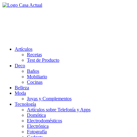
Saltar
al
casa actual
contenido
En Casaactual.com encontrarás, ideas, consejos y novedades de
decoración, bricolaje, belleza entre otras, para disfrutar de la viada y
de tu casa.
Artículos
Recetas
Test de Producto
Deco
Baños
Mobiliario
Cocinas
Belleza
Moda
Joyas y Complementos
Tecnología
Artículos sobre Telefonía y Apps
Domótica
Electrodomésticos
Electrónica
Fotografía