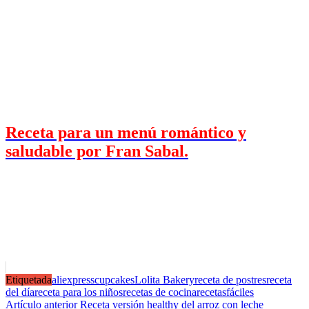
Receta para un menú romántico y
saludable por Fran Sabal.
Etiquetada
aliexpress
cupcakes
Lolita Bakery
receta de postres
receta
del día
receta para los niños
recetas de cocina
recetasfáciles
Navegación
Artículo anterior
Receta versión healthy del arroz con leche