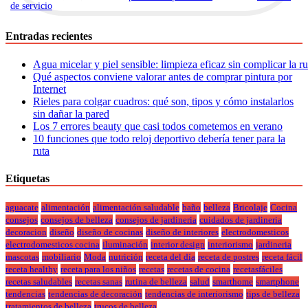
de servicio
.
Entradas recientes
Agua micelar y piel sensible: limpieza eficaz sin complicar la r
Qué aspectos conviene valorar antes de comprar pintura por
Internet
Rieles para colgar cuadros: qué son, tipos y cómo instalarlos
sin dañar la pared
Los 7 errores beauty que casi todos cometemos en verano
10 funciones que todo reloj deportivo debería tener para la
ruta
Etiquetas
aguacate
alimentación
alimentación saludable
baño
belleza
Bricolaje
Cocina
consejos
consejos de belleza
consejos de jardineria
cuidados de jardineria
decoracion
diseño
diseño de cocinas
diseño de interiores
electrodomesticos
electrodomesticos cocina
iluminación
interior design
interiorismo
jardineria
mascotas
mobiliario
Moda
nutrición
receta del día
receta de postres
receta fácil
receta healthy
receta para los niños
recetas
recetas de cocina
recetasfáciles
recetas saludables
recetas sanas
rutina de belleza
salud
smarthome
smartphone
tendencias
tendencias de decoración
tendencias de interiorismo
tips de belleza
tratamientos de belleza
trucos de belleza