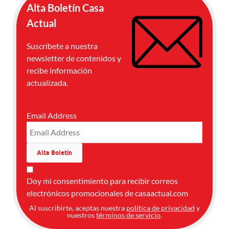
Alta Boletín Casa
Actual
Suscríbete a nuestra
newsletter de contenidos y
recibe información
actualizada.
Email Address
Doy mi consentimiento para recibir correos
electrónicos promocionales de casaactual.com
Al suscribirte, aceptas nuestra
política de privacidad
y
nuestros
términos de servicio
.