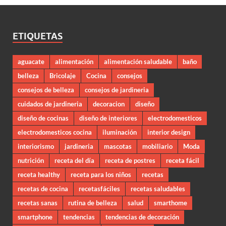
ETIQUETAS
aguacate
alimentación
alimentación saludable
baño
belleza
Bricolaje
Cocina
consejos
consejos de belleza
consejos de jardineria
cuidados de jardineria
decoracion
diseño
diseño de cocinas
diseño de interiores
electrodomesticos
electrodomesticos cocina
iluminación
interior design
interiorismo
jardineria
mascotas
mobiliario
Moda
nutrición
receta del día
receta de postres
receta fácil
receta healthy
receta para los niños
recetas
recetas de cocina
recetasfáciles
recetas saludables
recetas sanas
rutina de belleza
salud
smarthome
smartphone
tendencias
tendencias de decoración