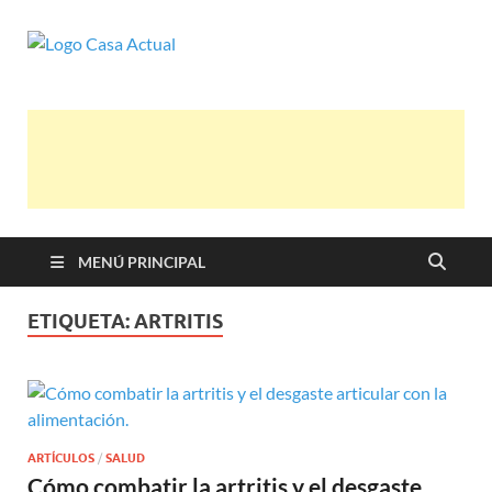
casa actual
En Casaactual.com encontrarás, ideas,
consejos y novedades de decoración,
bricolaje, belleza entre otras, para disfrutar
de la viada y de tu casa.
MENÚ PRINCIPAL
ETIQUETA:
ARTRITIS
ARTÍCULOS
/
SALUD
Cómo combatir la artritis y el desgaste