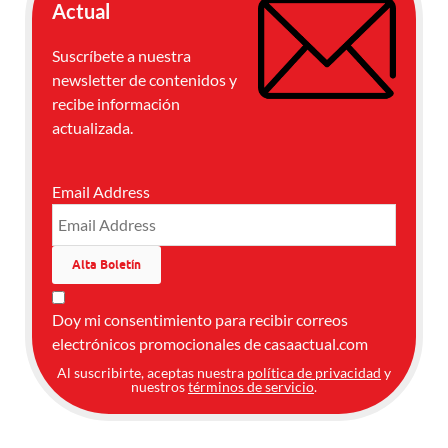
Actual
Suscríbete a nuestra
newsletter de contenidos y
recibe información
actualizada.
Email Address
Doy mi consentimiento para recibir correos
electrónicos promocionales de casaactual.com
Al suscribirte, aceptas nuestra
política de privacidad
y
nuestros
términos de servicio
.