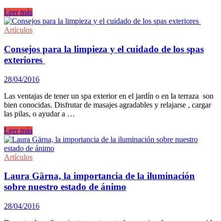
Diferencias
Leer más
entre
el
Artículos
pan
integral
Consejos para la limpieza y el cuidado de los spas
y
exteriores
de
grano
28/04/2016
completo
Las ventajas de tener un spa exterior en el jardín o en la terraza son
bien conocidas. Disfrutar de masajes agradables y relajarse , cargar
las pilas, o ayudar a …
Consejos
Leer más
para
la
limpieza
Artículos
y
el
Laura Gärna, la importancia de la iluminación
cuidado
sobre nuestro estado de ánimo
de
los
28/04/2016
spas
exteriores