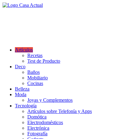
Saltar
al
casa actual
contenido
En Casaactual.com encontrarás, ideas, consejos y novedades de
decoración, bricolaje, belleza entre otras, para disfrutar de la viada y
de tu casa.
Artículos
Recetas
Test de Producto
Deco
Baños
Mobiliario
Cocinas
Belleza
Moda
Joyas y Complementos
Tecnología
Artículos sobre Telefonía y Apps
Domótica
Electrodomésticos
Electrónica
Fotografía