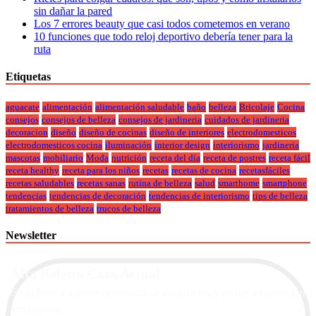
sin dañar la pared
Los 7 errores beauty que casi todos cometemos en verano
10 funciones que todo reloj deportivo debería tener para la
ruta
Etiquetas
aguacate
alimentación
alimentación saludable
baño
belleza
Bricolaje
Cocina
consejos
consejos de belleza
consejos de jardineria
cuidados de jardineria
decoracion
diseño
diseño de cocinas
diseño de interiores
electrodomesticos
electrodomesticos cocina
iluminación
interior design
interiorismo
jardineria
mascotas
mobiliario
Moda
nutrición
receta del día
receta de postres
receta fácil
receta healthy
receta para los niños
recetas
recetas de cocina
recetasfáciles
recetas saludables
recetas sanas
rutina de belleza
salud
smarthome
smartphone
tendencias
tendencias de decoración
tendencias de interiorismo
tips de belleza
tratamientos de belleza
trucos de belleza
Newsletter
Alta Boletín Casa Actual
Suscríbete a nuestra newsletter de contenidos y recibe información
actualizada.