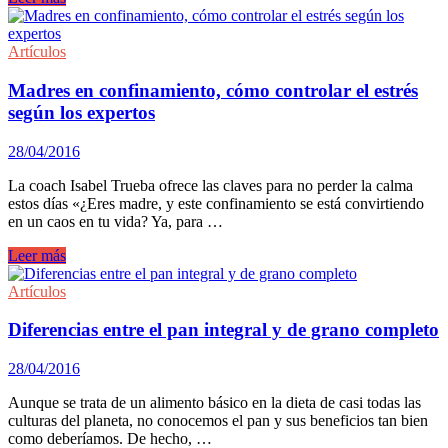
juego
ideal
para
Artículos
los
pequeños
Madres en confinamiento, cómo controlar el estrés
de
según los expertos
la
casa
28/04/2016
que reúne
nutrición,
La coach Isabel Trueba ofrece las claves para no perder la calma
geografía
estos días «¿Eres madre, y este confinamiento se está convirtiendo
y
en un caos en tu vida? Ya, para …
diversión
en
Madres
Leer más
uno
en
confinamiento,
Artículos
cómo
controlar
Diferencias entre el pan integral y de grano completo
el
estrés
28/04/2016
según
los
Aunque se trata de un alimento básico en la dieta de casi todas las
expertos
culturas del planeta, no conocemos el pan y sus beneficios tan bien
como deberíamos. De hecho, …