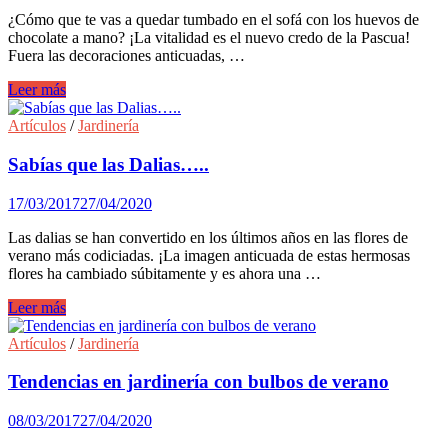
¿Cómo que te vas a quedar tumbado en el sofá con los huevos de
chocolate a mano? ¡La vitalidad es el nuevo credo de la Pascua!
Fuera las decoraciones anticuadas, …
Como
Leer más
decorar
en
Artículos
/
Jardinería
Pascua
con
Sabías que las Dalias…..
flores
y
17/03/2017
27/04/2020
bulbos
Las dalias se han convertido en los últimos años en las flores de
verano más codiciadas. ¡La imagen anticuada de estas hermosas
flores ha cambiado súbitamente y es ahora una …
Sabías
Leer más
que
las
Artículos
/
Jardinería
Dalias…..
Tendencias en jardinería con bulbos de verano
08/03/2017
27/04/2020