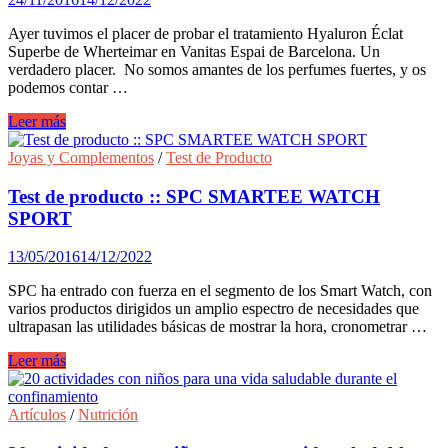
Ayer tuvimos el placer de probar el tratamiento Hyaluron Éclat
Superbe de Wherteimar en Vanitas Espai de Barcelona. Un
verdadero placer. No somos amantes de los perfumes fuertes, y os
podemos contar …
Probamos
Leer más
el
tratamiento
Joyas y Complementos
/
Test de Producto
Hyaluron
Éclat
Test de producto :: SPC SMARTEE WATCH
Superbe
SPORT
de
Wherteimar
13/05/2016
14/12/2022
en
Vanitas
SPC ha entrado con fuerza en el segmento de los Smart Watch, con
Espai
varios productos dirigidos un amplio espectro de necesidades que
ultrapasan las utilidades básicas de mostrar la hora, cronometrar …
Test
Leer más
de
producto
::
Artículos
/
Nutrición
SPC