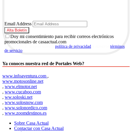
Email Address
Doy mi consentimiento para recibir correos electrónicos
promocionales de casaactual.com
Al suscribirte, aceptas nuestra
política de privacidad
y nuestros
términos
de servicio
.
Ya conoces nuestra red de Portales Web?
www.infoaventura.com
,
www.motosonline.net
,
www.elmotor.net
,
www.cucaboo.com
,
ww.soloski.net
,
www.solosnow.com
,
www.solonordico.com
,
www.zoomdestinos.es
Sobre Casa Actual
Contactar con Casa Actual