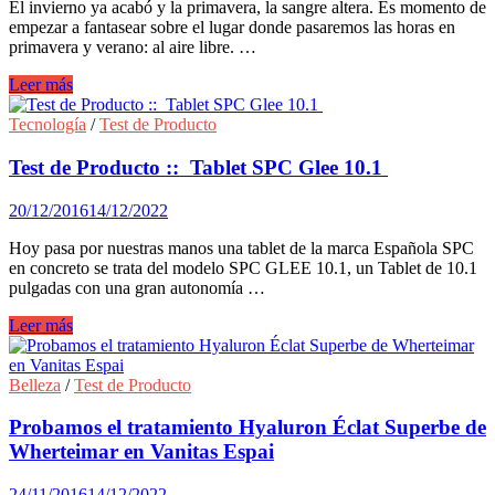
El invierno ya acabó y la primavera, la sangre altera. Es momento de
empezar a fantasear sobre el lugar donde pasaremos las horas en
primavera y verano: al aire libre. …
Tendencias
Leer más
en
jardinería
Tecnología
/
Test de Producto
con
bulbos
Test de Producto :: Tablet SPC Glee 10.1
de
verano
20/12/2016
14/12/2022
Hoy pasa por nuestras manos una tablet de la marca Española SPC
en concreto se trata del modelo SPC GLEE 10.1, un Tablet de 10.1
pulgadas con una gran autonomía …
Test
Leer más
de
Producto
::
Belleza
/
Test de Producto
Tablet
SPC
Probamos el tratamiento Hyaluron Éclat Superbe de
Glee
Wherteimar en Vanitas Espai
10.1
24/11/2016
14/12/2022