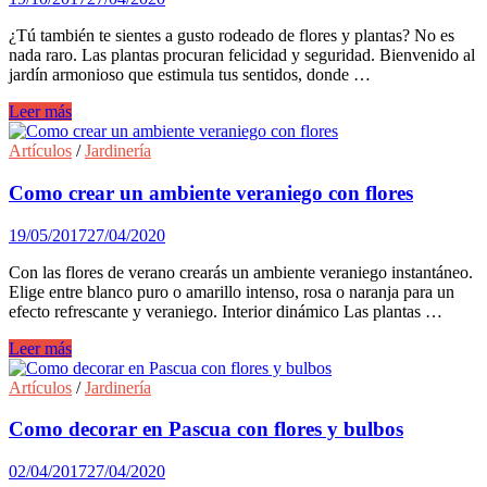
¿Tú también te sientes a gusto rodeado de flores y plantas? No es
nada raro. Las plantas procuran felicidad y seguridad. Bienvenido al
jardín armonioso que estimula tus sentidos, donde …
Como
Leer más
crear
Armonía
Artículos
/
Jardinería
en
el
Como crear un ambiente veraniego con flores
jardín
19/05/2017
27/04/2020
Con las flores de verano crearás un ambiente veraniego instantáneo.
Elige entre blanco puro o amarillo intenso, rosa o naranja para un
efecto refrescante y veraniego. Interior dinámico Las plantas …
Como
Leer más
crear
un
Artículos
/
Jardinería
ambiente
veraniego
Como decorar en Pascua con flores y bulbos
con
flores
02/04/2017
27/04/2020