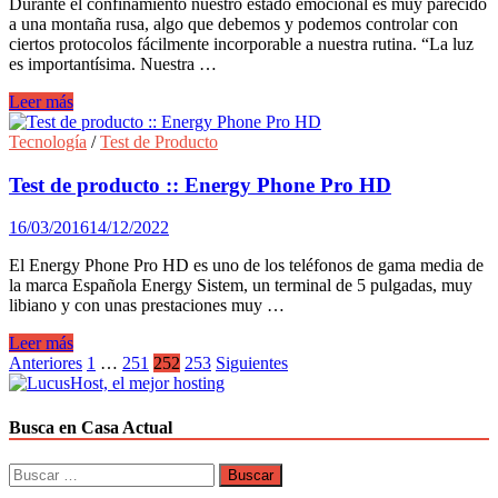
Durante el confinamiento nuestro estado emocional es muy parecido
a una montaña rusa, algo que debemos y podemos controlar con
ciertos protocolos fácilmente incorporable a nuestra rutina. “La luz
es importantísima. Nuestra …
Laura
Leer más
Gärna,
la importancia
Tecnología
/
Test de Producto
de
la
Test de producto :: Energy Phone Pro HD
iluminación
sobre
16/03/2016
14/12/2022
nuestro
estado
El Energy Phone Pro HD es uno de los teléfonos de gama media de
de
la marca Española Energy Sistem, un terminal de 5 pulgadas, muy
ánimo
libiano y con unas prestaciones muy …
Test
Leer más
de
Paginación
Anteriores
1
…
251
252
253
Siguientes
producto
de
::
Energy
entradas
Busca en Casa Actual
Phone
Pro
Buscar:
HD