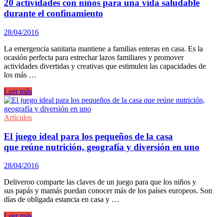
SMARTEE
20 actividades con niños para una vida saludable
WATCH
durante el confinamiento
SPORT
28/04/2016
La emergencia sanitaria mantiene a familias enteras en casa. Es la
ocasión perfecta para estrechar lazos familiares y promover
actividades divertidas y creativas que estimulen las capacidades de
los más …
20
Leer más
actividades
con
niños
Artículos
para
una
El juego ideal para los pequeños de la casa
vida
que reúne nutrición, geografía y diversión en uno
saludable
durante
28/04/2016
el
confinamiento
Deliveroo comparte las claves de un juego para que los niños y
sus papás y mamás puedan conocer más de los países europeos. Son
días de obligada estancia en casa y …
El
Leer más