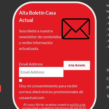
w
w
Alta Boletín Casa
,
Actual
,
,
Suscríbete a nuestra
,
newsletter de contenidos
,
y recibe información
,
actualizada.
Email Address
S
C
Doy mi consentimiento para recibir
P
correos electrónicos promocionales de
T
casaactual.com
Al suscribirte, aceptas nuestra
política de
privacidad
y nuestros
términos de servicio
.