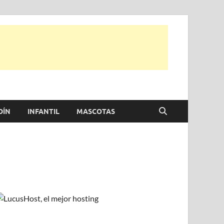
e otras, para disfrutar de la viada y de tu casa.
DÍN
INFANTIL
MASCOTAS