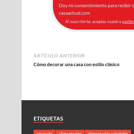
Doy mi consentimiento para recibir 
casaactual.com
Al suscribirte, aceptas nuestra
políti
ARTÍCULO ANTERIOR
Cómo decorar una casa con estilo clásico
ETIQUETAS
aguacate
alimentación
alimentación saludable