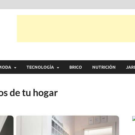
tual
trarás, ideas, consejos y novedades de decoración, bricolaje, belleza entr
MODA
TECNOLOGÍA
BRICO
NUTRICIÓN
JAR
os de tu hogar