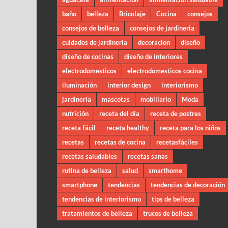
baño
belleza
Bricolaje
Cocina
consejos
consejos de belleza
consejos de jardineria
cuidados de jardineria
decoracion
diseño
diseño de cocinas
diseño de interiores
electrodomesticos
electrodomesticos cocina
iluminación
interior design
interiorismo
jardineria
mascotas
mobiliario
Moda
nutrición
receta del día
receta de postres
receta fácil
receta healthy
receta para los niños
recetas
recetas de cocina
recetasfáciles
recetas saludables
recetas sanas
rutina de belleza
salud
smarthome
smartphone
tendencias
tendencias de decoración
tendencias de interiorismo
tips de belleza
tratamientos de belleza
trucos de belleza