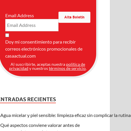
Email Address
Doy mi consentimiento para recibir
correos electrónicos promocionales de
casaactual.com
Al suscribirte, aceptas nuestra
política de
privacidad
y nuestros
términos de servicio
.
ENTRADAS RECIENTES
Agua micelar y piel sensible: limpieza eficaz sin complicar la rutin
Qué aspectos conviene valorar antes de