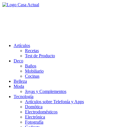
Saltar
al
casa actual
contenido
En Casaactual.com encontrarás, ideas, consejos y novedades de
decoración, bricolaje, belleza entre otras, para disfrutar de la viada y
de tu casa.
Artículos
Recetas
Test de Producto
Deco
Baños
Mobiliario
Cocinas
Belleza
Moda
Joyas y Complementos
Tecnología
Artículos sobre Telefonía y Apps
Domótica
Electrodomésticos
Electrónica
Fotografía