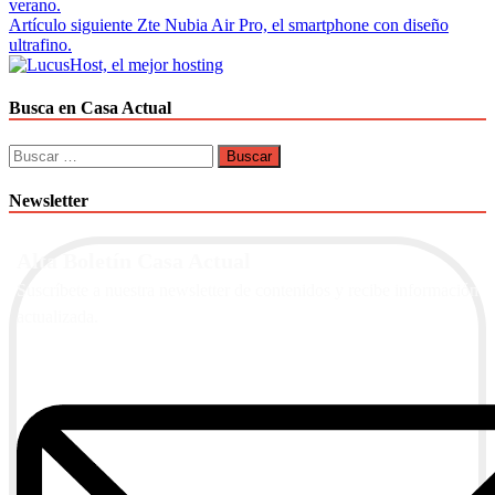
verano.
de
Artículo siguiente
Zte Nubia Air Pro, el smartphone con diseño
entradas
ultrafino.
Busca en Casa Actual
Buscar:
Newsletter
Alta Boletín Casa Actual
Suscríbete a nuestra newsletter de contenidos y recibe información
actualizada.