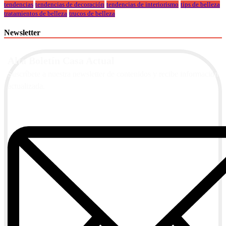
tendencias
tendencias de decoración
tendencias de interiorismo
tips de belleza
tratamientos de belleza
trucos de belleza
Newsletter
Alta Boletín Casa Actual
Suscríbete a nuestra newsletter de contenidos y recibe información
actualizada.