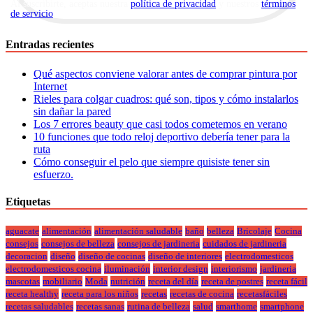
Al suscribirte, aceptas nuestra
política de privacidad
y nuestros
términos
de servicio
.
Entradas recientes
Qué aspectos conviene valorar antes de comprar pintura por
Internet
Rieles para colgar cuadros: qué son, tipos y cómo instalarlos
sin dañar la pared
Los 7 errores beauty que casi todos cometemos en verano
10 funciones que todo reloj deportivo debería tener para la
ruta
Cómo conseguir el pelo que siempre quisiste tener sin
esfuerzo.
Etiquetas
aguacate
alimentación
alimentación saludable
baño
belleza
Bricolaje
Cocina
consejos
consejos de belleza
consejos de jardineria
cuidados de jardineria
decoracion
diseño
diseño de cocinas
diseño de interiores
electrodomesticos
electrodomesticos cocina
iluminación
interior design
interiorismo
jardineria
mascotas
mobiliario
Moda
nutrición
receta del día
receta de postres
receta fácil
receta healthy
receta para los niños
recetas
recetas de cocina
recetasfáciles
recetas saludables
recetas sanas
rutina de belleza
salud
smarthome
smartphone