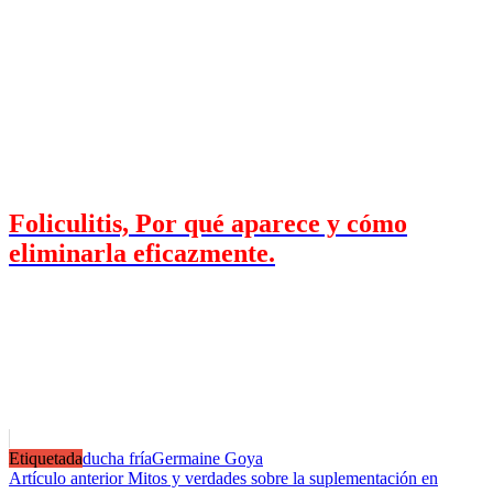
Foliculitis, Por qué aparece y cómo
eliminarla eficazmente.
Etiquetada
ducha fría
Germaine Goya
Navegación
Artículo anterior
Mitos y verdades sobre la suplementación en