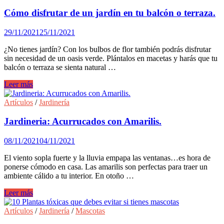
Todo
lo
Cómo disfrutar de un jardín en tu balcón o terraza.
que
debes
29/11/2021
25/11/2021
saber
¿No tienes jardín? Con los bulbos de flor también podrás disfrutar
sin necesidad de un oasis verde. Plántalos en macetas y harás que tu
balcón o terraza se sienta natural …
Cómo
Leer más
disfrutar
de
Artículos
/
Jardinería
un
jardín
Jardineria: Acurrucados con Amarilis.
en
tu
08/11/2021
04/11/2021
balcón
o
El viento sopla fuerte y la lluvia empapa las ventanas…es hora de
terraza.
ponerse cómodo en casa. Las amarilis son perfectas para traer un
ambiente cálido a tu interior. En otoño …
Jardineria:
Leer más
Acurrucados
con
Artículos
/
Jardinería
/
Mascotas
Amarilis.