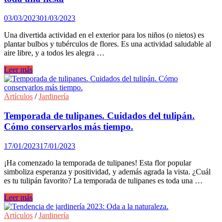
la
Pascua.
03/03/2023
01/03/2023
Una divertida actividad en el exterior para los niños (o nietos) es
plantar bulbos y tubérculos de flores. Es una actividad saludable al
aire libre, y a todos les alegra …
Cómo
Leer más
hacer
que
plantar
Artículos
/
Jardinería
bulbos
con
Temporada de tulipanes. Cuidados del tulipán.
los
Cómo conservarlos más tiempo.
niños
sea
17/01/2023
17/01/2023
toda
una
¡Ha comenzado la temporada de tulipanes! Esta flor popular
fiesta
simboliza esperanza y positividad, y además agrada la vista. ¿Cuál
es tu tulipán favorito? La temporada de tulipanes es toda una …
Temporada
Leer más
de
tulipanes.
Artículos
/
Jardinería