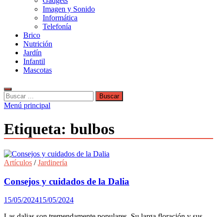
Gadgets
Imagen y Sonido
Informática
Telefonía
Brico
Nutrición
Jardín
Infantil
Mascotas
Buscar:
Menú principal
Etiqueta:
bulbos
Artículos
/
Jardinería
Consejos y cuidados de la Dalia
15/05/2024
15/05/2024
Las dalias son tremendamente populares. Su larga floración y sus