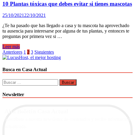
10 Plantas tóxicas que debes evitar si tienes mascotas
25/10/2021
22/10/2021
¿Te ha pasado que has llegado a casa y tu mascota ha aprovechado
tu ausencia para interesarse por alguna de tus plantas, y entonces te
preguntas por primera vez si …
10
Leer más
Plantas
Paginación
Anteriores
1
2
3
Siguientes
tóxicas
de
que
debes
entradas
Busca en Casa Actual
evitar
si
Buscar:
tienes
mascotas
Newsletter
Alta Boletín Casa Actual
Suscríbete a nuestra newsletter de contenidos y recibe información
actualizada.