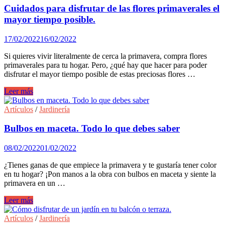
Cuidados para disfrutar de las flores primaverales el
mayor tiempo posible.
17/02/2022
16/02/2022
Si quieres vivir literalmente de cerca la primavera, compra flores
primaverales para tu hogar. Pero, ¿qué hay que hacer para poder
disfrutar el mayor tiempo posible de estas preciosas flores …
Cuidados
Leer más
para
disfrutar
Artículos
/
Jardinería
de
las
Bulbos en maceta. Todo lo que debes saber
flores
primaverales
08/02/2022
01/02/2022
el
mayor
¿Tienes ganas de que empiece la primavera y te gustaría tener color
tiempo
en tu hogar? ¡Pon manos a la obra con bulbos en maceta y siente la
posible.
primavera en un …
Bulbos
Leer más
en
maceta.
Artículos
/
Jardinería