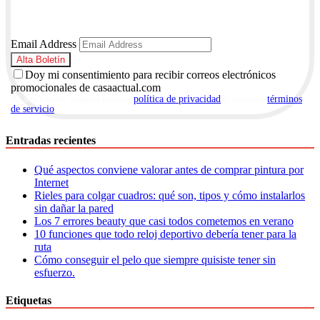
Email Address
Doy mi consentimiento para recibir correos electrónicos
promocionales de casaactual.com
Al suscribirte, aceptas nuestra
política de privacidad
y nuestros
términos
de servicio
.
Entradas recientes
Qué aspectos conviene valorar antes de comprar pintura por
Internet
Rieles para colgar cuadros: qué son, tipos y cómo instalarlos
sin dañar la pared
Los 7 errores beauty que casi todos cometemos en verano
10 funciones que todo reloj deportivo debería tener para la
ruta
Cómo conseguir el pelo que siempre quisiste tener sin
esfuerzo.
Etiquetas