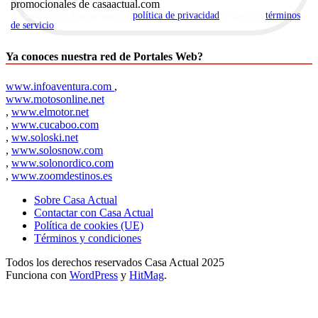
promocionales de casaactual.com
Al suscribirte, aceptas nuestra
política de privacidad
y nuestros
términos
de servicio
.
Ya conoces nuestra red de Portales Web?
www.infoaventura.com
,
www.motosonline.net
,
www.elmotor.net
,
www.cucaboo.com
,
ww.soloski.net
,
www.solosnow.com
,
www.solonordico.com
,
www.zoomdestinos.es
Sobre Casa Actual
Contactar con Casa Actual
Política de cookies (UE)
Términos y condiciones
Todos los derechos reservados Casa Actual 2025
Funciona con
WordPress
y
HitMag
.