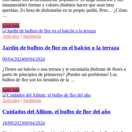
innumerables formas y colores distintos hacen que sean muy
queridas. Es hora de disfrutarlas en tu propio jardín. Pero… ¿Cómo
…
Consejos
Leer más
y
cuidados
Artículos
/
Jardinería
de
la
Jardín de bulbos de flor en el balcón o la terraza
Dalia
09/04/2024
09/04/2024
¿Tienes un balcón o una terraza y te encantaría disfrutar de flores a
partir de principios de primavera? ¡Puedes sin problemas! Los
bulbos de flor son los heraldos de la …
Jardín
Leer más
de
bulbos
Artículos
/
Jardinería
de
flor
Cuidados del Allium, el bulbo de flor del año
en
el
18/09/2023
09/04/2024
balcón
o