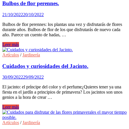
agradable
Bulbos de flor perennes.
en
invierno?
21/10/2022
20/10/2022
Bulbos de flor perennes: los plantas una vez y disfrutarás de flores
durante años. Bulbos de flor de los que disfrutarás de nuevo cada
año. Parece un cuento de hadas, …
Bulbos
Leer más
de
flor
Artículos
/
Jardinería
perennes.
Cuidados y curiosidades del Jacinto.
30/09/2022
29/09/2022
El jacinto: el príncipe del color y el perfume¿Quieres tener ya una
fiesta en el jardín a principios de primavera? Los jacintos son unos
genios a la hora de crear …
Cuidados
Leer más
y
curiosidades
del
Artículos
/
Jardinería
Jacinto.