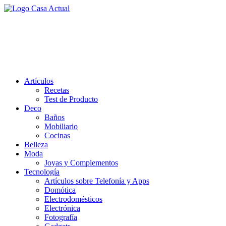
Saltar
al
casa actual
contenido
En Casaactual.com encontrarás, ideas, consejos y novedades de
decoración, bricolaje, belleza entre otras, para disfrutar de la viada y
de tu casa.
Artículos
Recetas
Test de Producto
Deco
Baños
Mobiliario
Cocinas
Belleza
Moda
Joyas y Complementos
Tecnología
Artículos sobre Telefonía y Apps
Domótica
Electrodomésticos
Electrónica
Fotografía