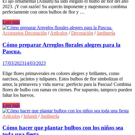
El ajo ornamental (Allium) ha sido elegido el bulbo de flor del año
la
2023. ¡Y con razón! Su aspecto imponente y majestuoso combina
terraza
perfectamente con otros bulbos de flor y …
Cuidados
Leer más
del
Allium,
Accesorios Decoración
/
Artículos
/
Decoración
/
Jardinería
el
bulbo
Cómo preparar Arreglos florales alegres para la
de
Pascua.
flor
del
17/03/2023
14/03/2023
año
Elige flores primaverales en colores alegres y brillantes, como
narcisos, jacintos y tulipanes. Estos bulbos de flor simbolizan el
amor, la primavera y vida nueva: ¡perfecto para la Pascua! Combina
flores de bulbo con ramas en ciernes. Por supuesto, tampoco pueden
faltar los huevos.
Cómo
Leer más
preparar
Arreglos
Artículos
/
Infantil
/
Jardinería
florales
alegres
Cómo hacer que plantar bulbos con los niños sea
para
toda una fiesta