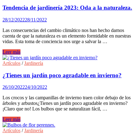
Cuidados
del
Tendencia de jardinería 2023: Oda a la naturaleza.
tulipán.
Cómo
28/12/2022
28/11/2022
conservarlos
más
Las consecuencias del cambio climático nos han hecho darnos
tiempo.
cuenta de que la naturaleza es un elemento formidable en nuestras
vidas. Esta toma de conciencia nos urge a salvar la …
Tendencia
Leer más
de
jardinería
Artículos
/
Jardinería
2023:
Oda
¿Tienes un jardín poco agradable en invierno?
a
la
26/10/2022
24/10/2022
naturaleza.
Los crocos y las campanillas de invierno traen color debajo de los
árboles y arbustos¿Tienes un jardín poco agradable en invierno?
¡Claro que no! Los bulbos que se naturalizan fácil, …
¿Tienes
Leer más
un
jardín
Artículos
/
Jardinería
poco