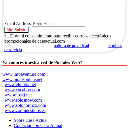
Email Address
Doy mi consentimiento para recibir correos electrónicos
promocionales de casaactual.com
Al suscribirte, aceptas nuestra
política de privacidad
y nuestros
términos
de servicio
.
Ya conoces nuestra red de Portales Web?
www.infoaventura.com
,
www.motosonline.net
,
www.elmotor.net
,
www.cucaboo.com
,
ww.soloski.net
,
www.solosnow.com
,
www.solonordico.com
,
www.zoomdestinos.es
Sobre Casa Actual
Contactar con Casa Actual