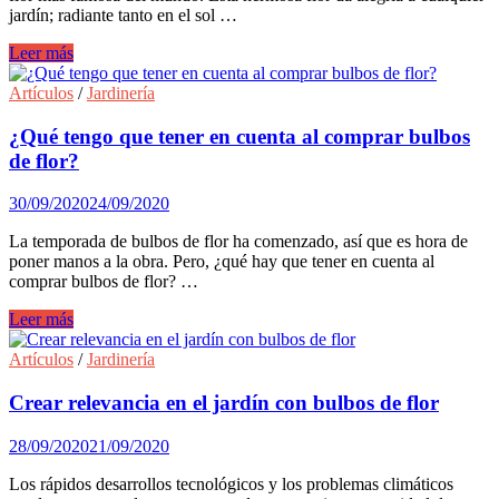
jardín; radiante tanto en el sol …
Cuidados
Leer más
y
curiosidades
Artículos
/
Jardinería
del
Tulipan
¿Qué tengo que tener en cuenta al comprar bulbos
de flor?
30/09/2020
24/09/2020
La temporada de bulbos de flor ha comenzado, así que es hora de
poner manos a la obra. Pero, ¿qué hay que tener en cuenta al
comprar bulbos de flor? …
¿Qué
Leer más
tengo
que
Artículos
/
Jardinería
tener
en
Crear relevancia en el jardín con bulbos de flor
cuenta
al
28/09/2020
21/09/2020
comprar
bulbos
Los rápidos desarrollos tecnológicos y los problemas climáticos
de