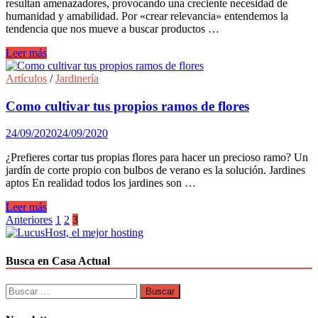
resultan amenazadores, provocando una creciente necesidad de
flor?
humanidad y amabilidad. Por «crear relevancia» entendemos la
tendencia que nos mueve a buscar productos …
Crear
Leer más
relevancia
en
Artículos
/
Jardinería
el
jardín
Como cultivar tus propios ramos de flores
con
bulbos
24/09/2020
24/09/2020
de
flor
¿Prefieres cortar tus propias flores para hacer un precioso ramo? Un
jardín de corte propio con bulbos de verano es la solución. Jardines
aptos En realidad todos los jardines son …
Como
Leer más
cultivar
Paginación
Anteriores
1
2
3
tus
de
propios
ramos
entradas
Busca en Casa Actual
de
flores
Buscar: