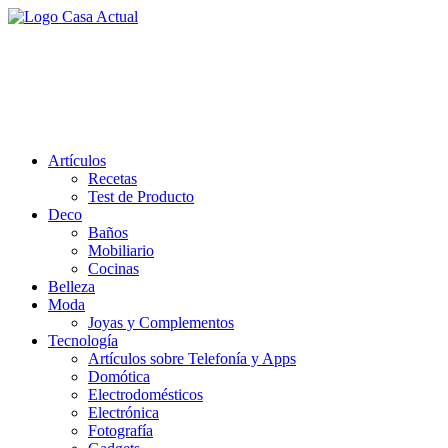
Saltar
al
casa actual
contenido
En Casaactual.com encontrarás, ideas, consejos y novedades de
decoración, bricolaje, belleza entre otras, para disfrutar de la viada y
de tu casa.
Artículos
Recetas
Test de Producto
Deco
Baños
Mobiliario
Cocinas
Belleza
Moda
Joyas y Complementos
Tecnología
Artículos sobre Telefonía y Apps
Domótica
Electrodomésticos
Electrónica
Fotografía