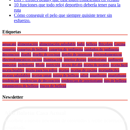
10 funciones que todo reloj deportivo debería tener para la
ruta
Cómo conseguir el pelo que siempre quisiste tener sin
esfuerzo.
Etiquetas
aguacate
alimentación
alimentación saludable
baño
belleza
Bricolaje
Cocina
consejos
consejos de belleza
consejos de jardineria
cuidados de jardineria
decoracion
diseño
diseño de cocinas
diseño de interiores
electrodomesticos
electrodomesticos cocina
iluminación
interior design
interiorismo
jardineria
mascotas
mobiliario
Moda
nutrición
receta del día
receta de postres
receta fácil
receta healthy
receta para los niños
recetas
recetas de cocina
recetasfáciles
recetas saludables
recetas sanas
rutina de belleza
salud
smarthome
smartphone
tendencias
tendencias de decoración
tendencias de interiorismo
tips de belleza
tratamientos de belleza
trucos de belleza
Newsletter
Alta Boletín Casa Actual
Suscríbete a nuestra newsletter de contenidos y recibe información
actualizada.