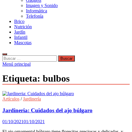
Gadgets
Imagen y Sonido
Informática
Telefonía
Brico
Nutrición
Jardín
Infantil
Mascotas
Buscar:
Menú principal
Etiqueta:
bulbos
Artículos
/
Jardinería
Jardineria: Cuidados del ajo búlgaro
01/10/2021
01/10/2021
El ajo ornamental búlgaro tiene florecitas preciosas y delicadas, y