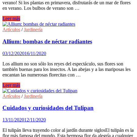
verano! Si los plantas en primavera, disfrutarás de un mar de flores
en verano. Los bulbos de verano son …
Las
Leer más
5
mejores
Artículos
/
Jardinería
flores
de
Allium: bombas de néctar radiantes
verano
03/12/2020
16/11/2020
Los allium no son sólo los reyes del espectáculo, sus flores son
también buenas para los insectos. A las abejas y a las mariposas les
encantan las numerosas florecitas con …
Allium:
Leer más
bombas
de
Artículos
/
Jardinería
néctar
radiantes
Cuidados y curiosidades del Tulipan
13/11/2020
12/11/2020
El tulipán lleva trayendo color al jardín durante siglosEl tulipán es la
flor más famosa del mundo. Esta hermosa flor da alegría a cualquier