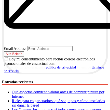
Email Address
Doy mi consentimiento para recibir correos electrónicos
promocionales de casaactual.com
Al suscribirte, aceptas nuestra
política de privacidad
y nuestros
términos
de servicio
.
Entradas recientes
Qué aspectos conviene valorar antes de comprar pintura por
Internet
Rieles para colgar cuadros: qué son, tipos y cómo instalarlos
sin dañar la pared
Los 7 errores beauty que casi todos cometemos en verano