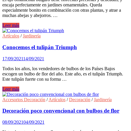
encaja perfectamente en jardines ornamentales. Queda
especialmente bonito en combinación con otras plantas, y atrae a
muchas abejas y abejorros. …
Jardineria:
Leer más
Cuidados
del
Artículos
/
Jardinería
ajo
búlgaro
Conocemos el tulipán Triumph
17/09/2021
14/09/2021
Todos los años, los vendedores de bulbos de los Países Bajos
escogen un bulbo de flor del año. Este año, es el tulipán Triumph.
Este tulipán fuerte con su forma …
Conocemos
Leer más
el
tulipán
Accesorios Decoración
/
Artículos
/
Decoración
/
Jardinería
Triumph
Decoración poco convencional con bulbos de flor
08/09/2021
04/09/2021