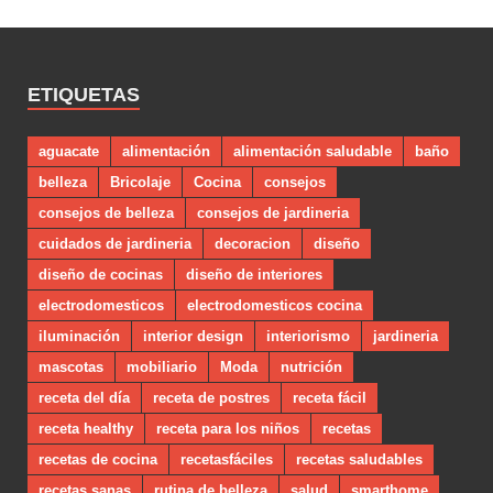
ETIQUETAS
aguacate
alimentación
alimentación saludable
baño
belleza
Bricolaje
Cocina
consejos
consejos de belleza
consejos de jardineria
cuidados de jardineria
decoracion
diseño
diseño de cocinas
diseño de interiores
electrodomesticos
electrodomesticos cocina
iluminación
interior design
interiorismo
jardineria
mascotas
mobiliario
Moda
nutrición
receta del día
receta de postres
receta fácil
receta healthy
receta para los niños
recetas
recetas de cocina
recetasfáciles
recetas saludables
recetas sanas
rutina de belleza
salud
smarthome