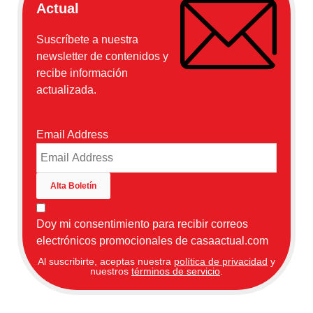
Actual
Suscríbete a nuestra
newsletter de contenidos y
recibe información
actualizada.
Email Address
Doy mi consentimiento para recibir correos
electrónicos promocionales de casaactual.com
Al suscribirte, aceptas nuestra
política de privacidad
y
nuestros
términos de servicio
.