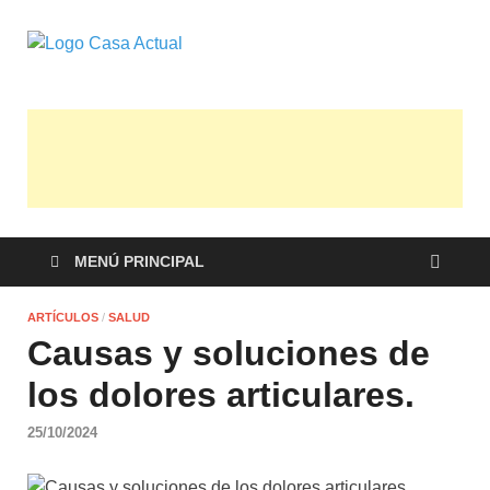
casa actual
En Casaactual.com encontrarás, ideas,
consejos y novedades de decoración,
bricolaje, belleza entre otras, para
disfrutar de la viada y de tu casa.
MENÚ PRINCIPAL
ARTÍCULOS
/
SALUD
Causas y soluciones de
los dolores articulares.
25/10/2024