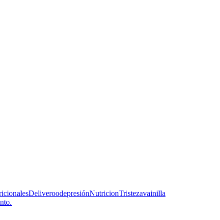
ricionales
Deliveroo
depresión
Nutricion
Tristeza
vainilla
nto.