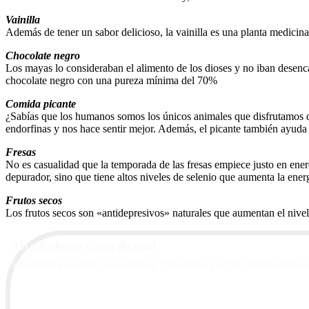
Vainilla
Además de tener un sabor delicioso, la vainilla es una planta medicina
Chocolate negro
Los mayas lo consideraban el alimento de los dioses y no iban desenca
chocolate negro con una pureza mínima del 70%
Comida picante
¿Sabías que los humanos somos los únicos animales que disfrutamos de
endorfinas y nos hace sentir mejor. Además, el picante también ayuda 
Fresas
No es casualidad que la temporada de las fresas empiece justo en ener
depurador, sino que tiene altos niveles de selenio que aumenta la ener
Frutos secos
Los frutos secos son «antidepresivos» naturales que aumentan el nivel
Alta Boletín Casa Actual
Suscríbete a nuestra newsletter de contenidos y recibe información a