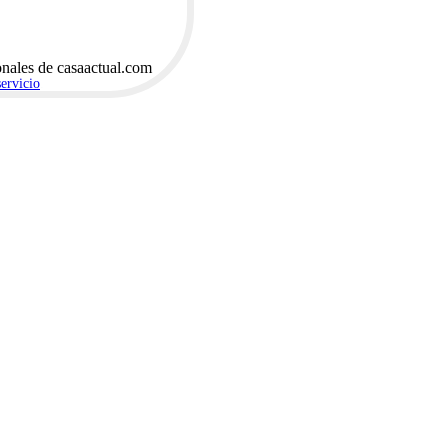
onales de casaactual.com
servicio
.