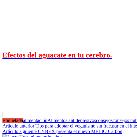
Efectos del aguacate en tu cerebro.
Etiquetada
alimentación
Alimentos antidepresivos
consejos
consejos nut
Navegación
Artículo anterior
Tips para adoptar el veganismo sin fracasar en el inte
Artículo siguiente
CYBEX presenta el nuevo MELIO Carbon
de