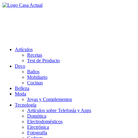
Saltar
al
casa actual
contenido
En Casaactual.com encontrarás, ideas, consejos y novedades de decoració
Artículos
Recetas
Test de Producto
Deco
Baños
Mobiliario
Cocinas
Belleza
Moda
Joyas y Complementos
Tecnología
Artículos sobre Telefonía y Apps
Domótica
Electrodomésticos
Electrónica
Fotografía