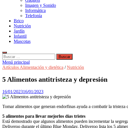
Gadgets
Imagen y Sonido
Informática
Telefonía
Brico
Nutrición
Jardín
Infantil
Mascotas
Buscar:
Menú principal
Artículos Alimentación y dietética
/
Nutrición
5 Alimentos antitristeza y depresión
16/01/2023
16/01/2023
Tomar alimentos que generan endorfinas ayuda a combatir la tristeza 
5 alimentos para llevar mejorlos días tristes
Está demostrado que algunos alimentos pueden incrementar la segregac
Deliveroo durante el último Blue Monday, Deliveroo lista los 5 aliment